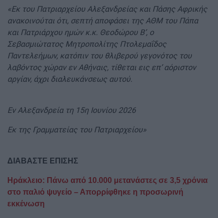
«Εκ του Πατριαρχείου Αλεξανδρείας και Πάσης Αφρικής
ανακοινούται ότι, σεπτή αποφάσει της ΑΘΜ του Πάπα
και Πατριάρχου ημών κ.κ. Θεοδώρου Β’, ο
Σεβασμιώτατος Μητροπολίτης Πτολεμαΐδος
Παντελεήμων, κατόπιν του θλιβερού γεγονότος του
λαβόντος χώραν εν Αθήναις, τίθεται εις επ’ αόριστον
αργίαν, άχρι διαλευκάνσεως αυτού.
Εν Αλεξανδρεία τη 15η Ιουνίου 2026
Εκ της Γραμματείας του Πατριαρχείου»
ΔΙΑΒΑΣΤΕ ΕΠΙΣΗΣ
Ηράκλειο: Πάνω από 10.000 μετανάστες σε 3,5 χρόνια
στο παλιό ψυγείο – Απορρίφθηκε η προσωρινή
εκκένωση