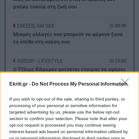
μπήκε τυχαία στη ζωή σου
ΣΧΕΣΕΙΣ ΚΑΙ SEX
00:00
Μικρές αλλαγές που μπορούν να φέρουν ξανά
τη σπίθα στη σχέση σου
GOSSIP - LIFESTYLE
23:00
Ο Τζέιμς Κάμερον φαίνεται έτοιμος να αφήσει
πίσω του το «Avatar»
Ekriti.gr -
Do Not Process My Personal Information
ΕΠΙΣΤΗΜΗ
22:32
If you wish to opt-out of the sale, sharing to third parties, or
Όλες οι ειδήσεις
Έφτιαξε ηλιακό γιοτ με $20.000 και διένυσε
processing of your personal or sensitive information for
3.000 ναυτικά μίλια χωρίς στάλα καυσίμου!
targeted advertising by us, please use the below opt-out
section to confirm your selection. Please note that after your
opt-out request is processed you may continue seeing
ΣΠΙΤΙ
22:21
interest-based ads based on personal information utilized by
us or personal information disclosed to third parties prior to