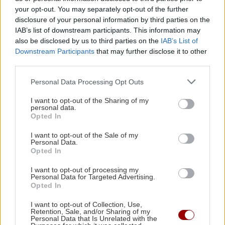
Κατσαρίδα στο σπίτι - Πότε πρέπει να
your opt-out. You may separately opt-out of the further
ανησυχήσουμε
disclosure of your personal information by third parties on the
IAB’s list of downstream participants. This information may
ΠΕΡΙΣΣΟΤΕΡΑ
also be disclosed by us to third parties on the
IAB’s List of
ΚΟΣΜΟΣ
22:11
Downstream Participants
that may further disclose it to other
Εξαρθρώθηκε τεράστιο δίκτυο διακίνησης
third parties.
μεταναστών και ναρκωτικών στη Μεσόγειο –
Πάνω από 24 εκατ. ευρώ κέρδη
Personal Data Processing Opt Outs
ΣΧΕΣΕΙΣ ΚΑΙ SEX
I want to opt-out of the Sharing of my
personal data.
Πώς θα καταλάβεις ότι ένας
ΥΓΕΙΑ
21:53
Opted In
άνθρωπος δεν μπήκε τυχαία στη ζωή
Αυτά τα φρούτα επιλέγουν 4 ενδοκρινολόγοι
σου
I want to opt-out of the Sale of my
για καλύτερο έλεγχο του σακχάρου
Personal Data.
Opted In
ΥΓΕΙΑ
21:42
I want to opt-out of processing my
Personal Data for Targeted Advertising.
Πλύσιμο των ποδιών με αλάτι και ελαιόλαδο:
Opted In
Γιατί ειδικοί το συνιστούν και σε τι χρησιμεύει
ΣΧΕΣΕΙΣ ΚΑΙ SEX
I want to opt-out of Collection, Use,
Retention, Sale, and/or Sharing of my
Μικρές αλλαγές που μπορούν να
Personal Data that Is Unrelated with the