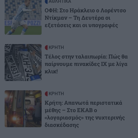
Image
ΑΘΛΗΤΙΚΑ
ΟΦΗ: Στο Ηράκλειο ο Λορέντσο
Ντίκμαν – Τη Δευτέρα οι
εξετάσεις και οι υπογραφές
Image
ΚΡΗΤΗ
Τέλος στην ταλαιπωρία: Πώς θα
παίρνουμε πινακίδες ΙΧ με λίγα
κλικ!
Image
ΚΡΗΤΗ
Κρήτη: Απανωτά περιστατικά
μέθης – Στο ΕΚΑΒ ο
«λογαριασμός» της νυχτερινής
διασκέδασης