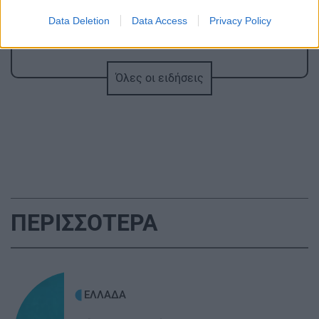
ΚΡΗΤΗ
12:10
Κρήτη: Στο «κόκκινο» η τουριστική κίνηση –
Data Deletion
Data Access
Privacy Policy
100% πληρότητα στα πλοία και αυξημένες
αεροπορικές αφίξεις
Όλες οι ειδήσεις
GOSSIP - LIFESTYLE
12:00
Τι συμβαίνει με Γαρυφαλλιά Καληφώνη και
Χρήστο Μάστορα;
ΑΘΛΗΤΙΚΑ
11:48
ΟΦΗ: Στο Ηράκλειο ο Λορέντσο Ντίκμαν – Τη
ΠΕΡΙΣΣΟΤΕΡΑ
Δευτέρα οι εξετάσεις και οι υπογραφές
ΚΡΗΤΗ
11:47
Τέλος στην ταλαιπωρία: Πώς θα παίρνουμε
ΕΛΛΑΔΑ
πινακίδες ΙΧ με λίγα κλικ!