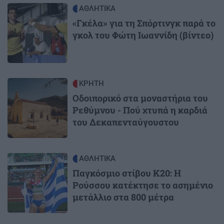
Image
ΑΘΛΗΤΙΚΑ
«Γκέλα» για τη Σπόρτινγκ παρά το
γκολ του Φώτη Ιωαννίδη (βίντεο)
Image
ΚΡΗΤΗ
Οδοιπορικό στα μοναστήρια του
Ρεθύμνου - Πού χτυπά η καρδιά
του Δεκαπενταύγουστου
Image
ΑΘΛΗΤΙΚΑ
Παγκόσμιο στίβου Κ20: Η
Ρούσσου κατέκτησε το ασημένιο
μετάλλιο στα 800 μέτρα