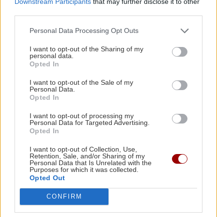
Downstream Participants
that may further disclose it to other
Σοκολάτα
Ασβέστιο
Μαγνήσιο
third parties.
Personal Data Processing Opt Outs
I want to opt-out of the Sharing of my
personal data.
ΡΟΗ ΕΙΔΗΣΕΩΝ
Opted In
I want to opt-out of the Sale of my
Personal Data.
Opted In
ΕΛΛΑΔΑ
12:35
Πάρος: Σφραγίστηκε το beach bar μετά τον
I want to opt-out of processing my
θάνατο του 4χρονου στην πισίνα – Στον
Personal Data for Targeted Advertising.
Opted In
εισαγγελέα ο ιδιοκτήτης
I want to opt-out of Collection, Use,
Retention, Sale, and/or Sharing of my
Personal Data that Is Unrelated with the
ΚΡΗΤΗ
12:23
Purposes for which it was collected.
Ηράκλειο: Μεγάλη βλάβη στις Βασιλειές –
Opted Out
Ποιες περιοχές θα μείνουν χωρίς νερό
CONFIRM