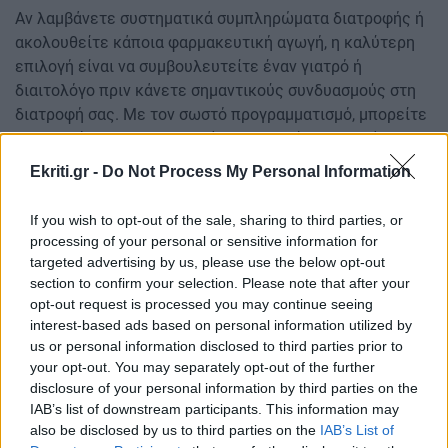
Αν λαμβάνετε συστηματικά συμπληρώματα διατροφής ή
ακολουθείτε κάποια φαρμακευτική αγωγή, η καλύτερη
επιλογή είναι να συμβουλευτείτε έναν γιατρό ή
διαιτολόγο πριν κάνετε σημαντικούς συνδυασμούς στη
διατροφή σας. Με τον σωστό προγραμματισμό, μπορείτε
να συνεχίσετε να απολαμβάνετε τη μαύρη σοκολάτα
χωρίς να επηρεάζεται η αποτελεσματικότητα των
Ekriti.gr -
Do Not Process My Personal Information
συμπληρωμάτων σας.
If you wish to opt-out of the sale, sharing to third parties, or
Πηγή: jenny.gr
processing of your personal or sensitive information for
targeted advertising by us, please use the below opt-out
ΔΙΑΒΑΣΤΕ ΕΠΙΣΗΣ:
section to confirm your selection. Please note that after your
opt-out request is processed you may continue seeing
Eurovision 2026: Οι ευχές της Άννας Βίσση στην Antigoni
interest-based ads based on personal information utilized by
για «καλή επιτυχία»
us or personal information disclosed to third parties prior to
your opt-out. You may separately opt-out of the further
Ακολουθήστε το ekriti.gr στο
Google News
και
disclosure of your personal information by third parties on the
μάθετε πρώτοι όλες τις ειδήσεις για την Κρήτη
IAB’s list of downstream participants. This information may
και όχι μόνο.
also be disclosed by us to third parties on the
IAB’s List of