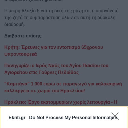
Η μικρή Αλεξία δίνει τη δική της μάχη και η οικογένειά
της ζητά τη συμπαράσταση όλων σε αυτή τη δύσκολη
διαδρομή.
Διαβάστε επίσης:
Κρήτη: Έρευνες για τον εντοπισμό 65χρονου
ψαροντουφεκά
Πανηγυρίζει ο Ιερός Ναός του Αγίου Παϊσίου του
Αγιορείτου στις Γούρνες Πεδιάδος
"Καμπάνα" 1.000 ευρώ σε παραγωγό για καλοκαιρινή
καλλιέργεια σε χωριό του Ηρακλείου!
Ηράκλειο: Έργο εκατομμυρίων χωρίς λειτουργία - Η
μονάδα βιοαποβλήτων περιμένει λύση
Ekriti.gr -
Do Not Process My Personal Information
Ακολουθήστε το ekriti.gr στο
Google News
και
μάθετε πρώτοι όλες τις ειδήσεις για την Κρήτη