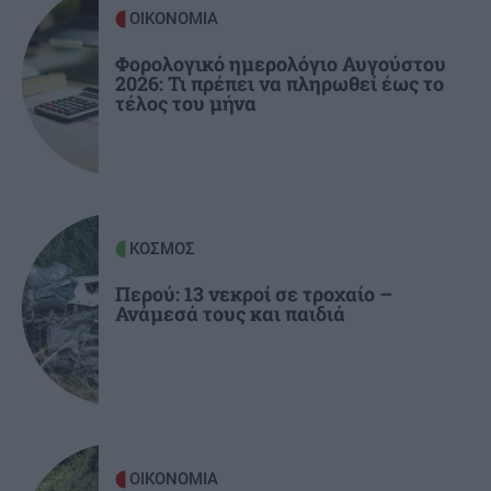
ΟΙΚΟΝΟΜΙΑ
Φορολογικό ημερολόγιο Αυγούστου
ΚΟΣΜΟΣ
08:35
2026: Τι πρέπει να πληρωθεί έως το
Ιράν: «Δεν ανοίγουν τα Στενά του Ορμούζ αν
τέλος του μήνα
δεν αλλάξουν στάση οι ΗΠΑ»
ΚΡΗΤΗ
08:23
Τραγωδία στον Κάβρο Χανίων - Νεκρή 62χρονη
τουρίστρια στη θάλασσα
ΚΟΣΜΟΣ
Περού: 13 νεκροί σε τροχαίο –
Ανάμεσά τους και παιδιά
ΚΡΗΤΗ
08:11
Ηράκλειο: Συγκίνηση στην εορτή του Αγίου
Μύρωνος - Χειροτονία νέου πρεσβυτέρου
ΓΥΝΑΙΚΑ
08:00
Τα ζώδια της Κυριακής
ΟΙΚΟΝΟΜΙΑ