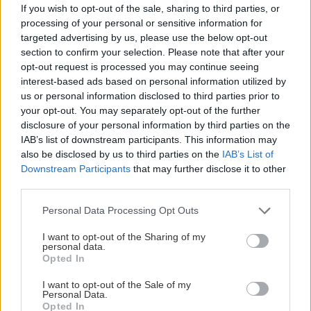
If you wish to opt-out of the sale, sharing to third parties, or
και όχι μόνο.
processing of your personal or sensitive information for
targeted advertising by us, please use the below opt-out
Καρκίνος
Ημαθία
section to confirm your selection. Please note that after your
opt-out request is processed you may continue seeing
interest-based ads based on personal information utilized by
us or personal information disclosed to third parties prior to
your opt-out. You may separately opt-out of the further
disclosure of your personal information by third parties on the
ΡΟΗ ΕΙΔΗΣΕΩΝ
IAB’s list of downstream participants. This information may
also be disclosed by us to third parties on the
IAB’s List of
Downstream Participants
that may further disclose it to other
ΟΙΚΟΝΟΜΙΑ
09:50
third parties.
Φορολογικό ημερολόγιο Αυγούστου 2026: Τι
πρέπει να πληρωθεί έως το τέλος του μήνα
Personal Data Processing Opt Outs
I want to opt-out of the Sharing of my
personal data.
ΚΟΣΜΟΣ
09:36
Opted In
Περού: 13 νεκροί σε τροχαίο – Ανάμεσά τους
I want to opt-out of the Sale of my
και παιδιά
Personal Data.
Opted In