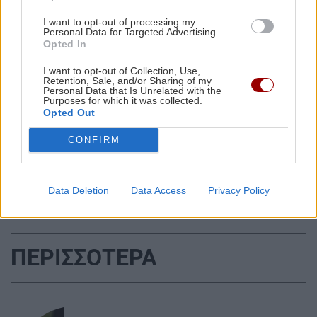
ΟΙΚΟΝΟΜΙΑ
09:24
I want to opt-out of processing my
Personal Data for Targeted Advertising.
Μειωμένη σύνταξη στα 62: Ποιοι κερδίζουν
Opted In
έως 86.000 ευρώ
I want to opt-out of Collection, Use,
Retention, Sale, and/or Sharing of my
Personal Data that Is Unrelated with the
Purposes for which it was collected.
ΚΡΗΤΗ
09:13
Opted Out
Όλες οι ειδήσεις
Ηράκλειο: Στο επίκεντρο ξανά το πρόβλημα
της αποχέτευσης - Τι αποκαλύπτει η αυτοψία
CONFIRM
του Λιμεναρχείου
Data Deletion
Data Access
Privacy Policy
GOSSIP - LIFESTYLE
09:00
Στα Χανιά (φωτο)
ΠΕΡΙΣΣΟΤΕΡΑ
ΚΟΙΝΩΝΙΑ
08:49
Τροχαίο στην Αθηνών-Σουνίου: Μηχανή ΔΙΑΣ
συγκρούστηκε με ΙΧ – Δύο αστυνομικοί
τραυματίες