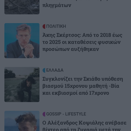
πληγμάτων
Image
ΠΟΛΙΤΙΚΗ
Άκης Σκέρτσος: Από το 2018 έως
το 2025 οι καταθέσεις φυσικών
προσώπων αυξήθηκαν
Image
ΕΛΛΑΔΑ
Συγκλονίζει την Σκιάθο υπόθεση
βιασμού 15χρονου μαθητή -Βία
και εκβιασμοί από 17χρονο
Image
GOSSIP - LIFESTYLE
Ο Αλέξανδρος Κοψιάλης ανέβασε
βίντεο από τη ζυγαριά μετά την