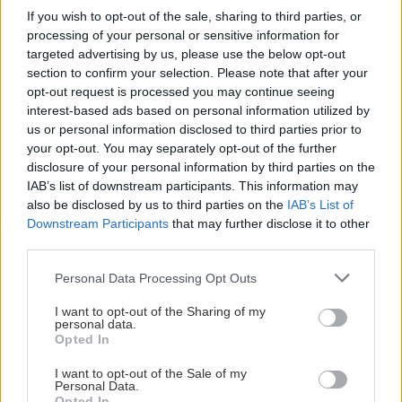
Ελλάδα: Δεύτερη στην ΕΕ με το υψηλότερο
If you wish to opt-out of the sale, sharing to third parties, or
ποσοστό φτώχειας ή κοινωνικού αποκλεισμού
processing of your personal or sensitive information for
ΣΧΕΣΕΙΣ ΚΑΙ SEX
το 2025
targeted advertising by us, please use the below opt-out
section to confirm your selection. Please note that after your
Χαίρεσαι πραγματικά όταν ο
opt-out request is processed you may continue seeing
σύντροφός σου πετυχαίνει κάτι;
ΚΟΣΜΟΣ
21:46
interest-based ads based on personal information utilized by
Πέντε νεκροί σε Ουκρανία και Ρωσία από τις
us or personal information disclosed to third parties prior to
ανταλλαγές πληγμάτων
your opt-out. You may separately opt-out of the further
disclosure of your personal information by third parties on the
IAB’s list of downstream participants. This information may
also be disclosed by us to third parties on the
IAB’s List of
ΠΟΛΙΤΙΚΗ
21:32
Downstream Participants
that may further disclose it to other
Άκης Σκέρτσος: Από το 2018 έως το 2025 οι
GOSSIP - LIFESTYLE
third parties.
καταθέσεις φυσικών προσώπων αυξήθηκαν
Δάντης: «Δεν θα ξαναγράψω ποτέ
Personal Data Processing Opt Outs
τραγούδι για τη Eurovision, 22 χρόνια
μετά υπάρχει αχαριστία για το My
ΕΛΛΑΔΑ
21:14
I want to opt-out of the Sharing of my
Number One»
personal data.
Συγκλονίζει την Σκιάθο υπόθεση βιασμού
Opted In
15χρονου μαθητή -Βία και εκβιασμοί από
17χρονο
I want to opt-out of the Sale of my
Personal Data.
Opted In