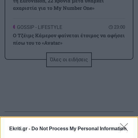
τη Eurovision, 22 χρόνια μετά υπάρχει
αχαριστία για το My Number One»
GOSSIP - LIFESTYLE
23:00
Ο Τζέιμς Κάμερον φαίνεται έτοιμος να αφήσει
πίσω του το «Avatar»
Όλες οι ειδήσεις
ΟΙΚΟΝΟΜΙΑ
22:46
Συντάξεις Σεπτεμβρίου 2026: Αυτές είναι οι
ημερομηνίες καταβολής τους
ΚΟΣΜΟΣ
22:32
ΗΠΑ: Με κάμερες σώματος οι πράκτορες της
ICE πριν το τέλος του μήνα
ΠΕΡΙΣΣΟΤΕΡΑ
Ekriti.gr -
Do Not Process My Personal Information
ΟΙΚΟΝΟΜΙΑ
22:14