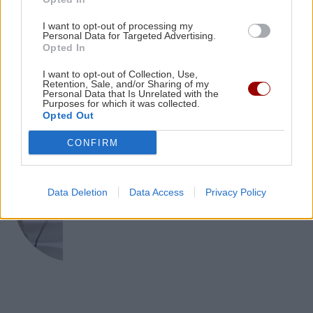
GOSSIP - LIFESTYLE
GOSSIP - LIFESTYLE
21:00
I want to opt-out of processing my
Personal Data for Targeted Advertising.
Ο Αλέξανδρος Κοψιάλης ανέβασε βίντεο από
Ο Τζέιμς Κάμερον φαίνεται έτοιμος
Opted In
να αφήσει πίσω του το «Avatar»
τη ζυγαριά μετά την απώλεια 30 κιλών
I want to opt-out of Collection, Use,
Retention, Sale, and/or Sharing of my
Personal Data that Is Unrelated with the
Purposes for which it was collected.
Opted Out
CONFIRM
ΟΙΚΟΝΟΜΙΑ
Συντάξεις Σεπτεμβρίου 2026: Αυτές
Data Deletion
Data Access
Privacy Policy
είναι οι ημερομηνίες καταβολής τους