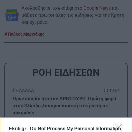
Ακολουθήστε το ekriti.gr στο
Google News
και
μάθετε πρώτοι όλες τις ειδήσεις για την Κρήτη
και όχι μόνο.
Παύλος Μαρινάκης
ΡΟΗ ΕΙΔΗΣΕΩΝ
ΕΛΛΑΔΑ
10:54
Πρωτοπορία για τον ΑΡΚΤΟΥΡΟ: Πρώτη φορά
στην Ελλάδα λαπαροσκοπική στείρωση σε
αρκούδες
Ekriti.gr -
Do Not Process My Personal Information
ΚΟΣΜΟΣ
10:45