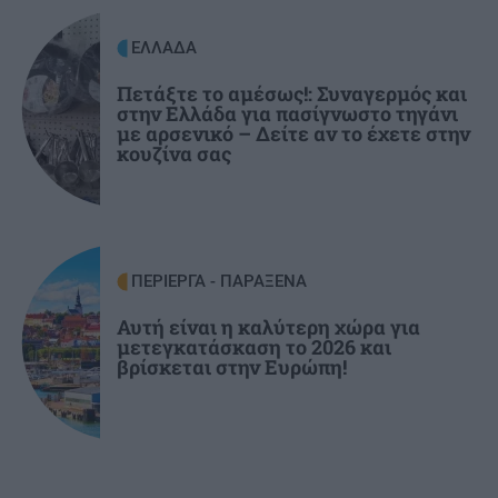
Φαραώ» (βίντεο)
ΕΛΛΑΔΑ
ΚΡΗΤΗ
09:25
Πετάξτε το αμέσως!: Συναγερμός και
στην Ελλάδα για πασίγνωστο τηγάνι
Σητεία: Σε ύφεση η μεγάλη πυρκαγιά -
με αρσενικό – Δείτε αν το έχετε στην
Σταμάτησαν τα εναέρια μέσα
κουζίνα σας
ΠΕΡΙΕΡΓΑ - ΠΑΡΑΞΕΝΑ
Αυτή είναι η καλύτερη χώρα για
μετεγκατάσκαση το 2026 και
βρίσκεται στην Ευρώπη!