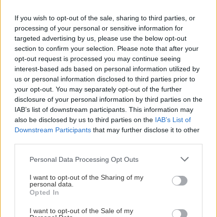
Το Ιράν επιβεβαίωσε τη συμφωνία με το Ομάν
If you wish to opt-out of the sale, sharing to third parties, or
για τα Στενά του Ορμούζ
processing of your personal or sensitive information for
targeted advertising by us, please use the below opt-out
section to confirm your selection. Please note that after your
ΕΛΛΑΔΑ
10:38
opt-out request is processed you may continue seeing
Πετάξτε το αμέσως!: Συναγερμός και στην
interest-based ads based on personal information utilized by
Ελλάδα για πασίγνωστο τηγάνι με αρσενικό –
us or personal information disclosed to third parties prior to
Δείτε αν το έχετε στην κουζίνα σας
your opt-out. You may separately opt-out of the further
disclosure of your personal information by third parties on the
Όλες οι ειδήσεις
IAB’s list of downstream participants. This information may
ΠΕΡΙΕΡΓΑ - ΠΑΡΑΞΕΝΑ
10:30
also be disclosed by us to third parties on the
IAB’s List of
Downstream Participants
that may further disclose it to other
Αυτή είναι η καλύτερη χώρα για
third parties.
μετεγκατάσκαση το 2026 και βρίσκεται στην
Ευρώπη!
Personal Data Processing Opt Outs
I want to opt-out of the Sharing of my
personal data.
ΚΡΗΤΗ
10:19
Opted In
ΠΕΡΙΣΣΟΤΕΡΑ
Πέφτει άσφαλτος και αλλάζει όψη η λεωφόρος
Ικάρου
I want to opt-out of the Sale of my