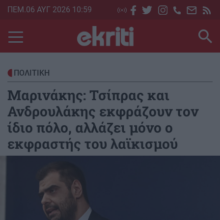
Skip
ΠΕΜ.06 ΑΥΓ 2026 10:59
to
main
content
ΠΟΛΙΤΙΚΗ
Μαρινάκης: Τσίπρας και
Ανδρουλάκης εκφράζουν τον
ίδιο πόλο, αλλάζει μόνο ο
εκφραστής του λαϊκισμού