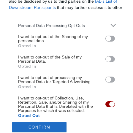
also be disclosed by us to third parties on the
IAB’s List of
GOSSIP - LIFESTYLE
02:16
Downstream Participants
that may further disclose it to other
ΚΡΗΤΗ
third parties.
Τούνη: «Έβγαλα όλο το βράδυ στο νοσοκομείο
Ηράκλειο: Συγκίνηση στην εορτή του
με ορούς και αντιβιώσεις»
Personal Data Processing Opt Outs
Αγίου Μύρωνος - Χειροτονία νέου
πρεσβυτέρου
I want to opt-out of the Sharing of my
ΣΧΕΣΕΙΣ ΚΑΙ SEX
00:00
personal data.
Opted In
Ο σύντροφός σου σε κάνει καλύτερο άνθρωπο;
I want to opt-out of the Sale of my
Personal Data.
Opted In
GOSSIP - LIFESTYLE
23:00
ΓΥΝΑΙΚΑ
Μπρούκλιν Μπέκαμ: Εβρασε μακαρόνια με
I want to opt-out of processing my
θαλασσινό νερό
Personal Data for Targeted Advertising.
Τα ζώδια της Κυριακής
Opted In
I want to opt-out of Collection, Use,
ΑΘΛΗΤΙΚΑ
22:16
Retention, Sale, and/or Sharing of my
Personal Data that Is Unrelated with the
ΑΕΚ: Φιλική τεσσάρα στην Καλλιθέα πριν το
Purposes for which it was collected.
Σούπερ Καπ με τον ΟΦΗ
Opted Out
CONFIRM