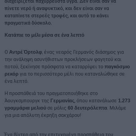
διαχειρίζεται παχύρρευστα υγρά. Δεν είναι σαν να
πίνετε νερό ή αναψυκτικό, και δεν είναι σαν να
καταπίνετε στερεές τροφές, και αυτό το κάνει
πραγματικά δύσκολο.
Κατάπιε το μέλι μέσα σε ένα λεπτό
Ο
, ένας νεαρός Γερμανός διάσημος για
Αντρέ Όρτολφ
την ανάληψη ασυνήθιστων προκλήσεων φαγητού και
ποτού, ξεκίνησε πρόσφατα να καταρρίψει το
παγκόσμιο
για το περισσότερο μέλι που καταναλώθηκε σε
ρεκόρ
ένα λεπτό.
Η προσπάθειά του πραγματοποιήθηκε στο
Άουγκσμπουργκ της
, όπου κατανάλωσε
Γερμανίας
1.273
σε μόλις
. Μιλάμε
γραμμάρια μελιού
60 δευτερόλεπτα
για μια απόλυτη έκρηξη σακχάρου!
Ένα βίντεο από την επιτυχημένη προσπάθεια του