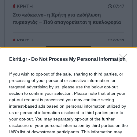
ΚΡΗΤΗ
07:47
Στο «κόκκινο» η Κρήτη για εκδήλωση
πυρκαγιάς – Πού απαγορεύεται η κυκλοφορία
ΚΡΗΤΗ
07:33
Κρήτη: Άγριος ξυλοδαρμός 51χρονου τουρίστα -
Όλες οι ειδήσεις
Συνελήφθησαν πέντε νεαροί
Ekriti.gr -
Do Not Process My Personal Information
If you wish to opt-out of the sale, sharing to third parties, or
ΕΛΛΑΔΑ
07:10
processing of your personal or sensitive information for
Τραγωδία στην Πάρο: Πνίγηκε 4χρονο παιδί σε
targeted advertising by us, please use the below opt-out
πισίνα - Προσήχθησαν ιδιοκτήτης και γονείς
section to confirm your selection. Please note that after your
opt-out request is processed you may continue seeing
interest-based ads based on personal information utilized by
ΚΟΣΜΟΣ
06:30
ΠΕΡΙΣΣΟΤΕΡΑ
us or personal information disclosed to third parties prior to
Συναγερμός: Ύποπτα drones πάνω από τη
your opt-out. You may separately opt-out of the further
μυστική υπόγεια βάση με Patriot στη Γερμανία
disclosure of your personal information by third parties on the
IAB’s list of downstream participants. This information may