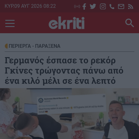
Skip
ΚΥΡ.09 ΑΥΓ 2026 08:22
to
main
content
ΠΕΡΙΕΡΓΑ - ΠΑΡΑΞΕΝΑ
Γερμανός έσπασε το ρεκόρ
Γκίνες τρώγοντας πάνω από
ένα κιλό μέλι σε ένα λεπτό