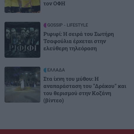
τον ΟΦΗ
Image
GOSSIP - LIFESTYLE
Ριφιφί: Η σειρά του Σωτήρη
Τσαφούλια έρχεται στην
ελεύθερη τηλεόραση
Image
ΕΛΛΑΔΑ
Στα ίχνη του μύθου: Η
αναπαράσταση του "Δράκου" και
του θερισμού στην Κοζάνη
(βίντεο)