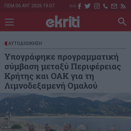
Skip
ΠΕΜ.06 ΑΥΓ 2026 19:07
to
main
content
ΑΥΤΟΔΙΟΙΚΗΣΗ
Υπογράφηκε προγραμματική
σύμβαση μεταξύ Περιφέρειας
Κρήτης και ΟΑΚ για τη
Λιμνοδεξαμενή Ομαλού