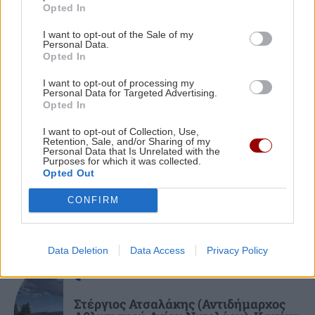
Opted In
ΠΟΛΙΤΙΚΗ
18:24
I want to opt-out of the Sale of my
Personal Data.
ΠΕΡΙΣΣΟΤΕΡΑ
Ευθεία πρόκληση από την Άγκυρα: Απειλεί τη
Opted In
διασύνδεση Ελλάδας-Κύπρου και το γαλλικό
Ναυτικό
I want to opt-out of processing my
Personal Data for Targeted Advertising.
Opted In
GOSSIP - LIFESTYLE
ΥΓΕΙΑ
18:16
I want to opt-out of Collection, Use,
Retention, Sale, and/or Sharing of my
Αντιηλιακά: Σταματήστε να ξοδεύετε χρήματα
Personal Data that Is Unrelated with the
Γερονικολού: Ποζάρει με καλοκαιρινή
Purposes for which it was collected.
- Η τζάμπα λύση που προτείνουν οι γιατροί!
διάθεση στην πισίνα
Opted Out
CONFIRM
ΕΛΛΑΔΑ
18:08
Θύμα απάτης ηλικιωμένη: «Θα γίνει έκρηξη
στο σπίτι σου, βγάλε τα κοσμήματα έξω»
Data Deletion
Data Access
Privacy Policy
ΑΘΛΗΤΙΚΑ
GOSSIP - LIFESTYLE
18:00
Στέργιος Ατσαλάκης (Αντιδήμαρχος
Δύο Μαύρα Πουκάμισα: Κυκλοφόρησε το