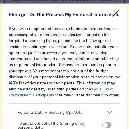
στην πισίνα
Ekriti.gr -
Do Not Process My Personal Information
ΑΘΛΗΤΙΚΑ
18:48
If you wish to opt-out of the sale, sharing to third parties, or
Στέργιος Ατσαλάκης (Αντιδήμαρχος
processing of your personal or sensitive information for
Αθλητισμού Αγίου Νικολάου): Κανένα έργο δεν
targeted advertising by us, please use the below opt-out
χάθηκε – Οι παρεμβάσεις στις αθλητικές
section to confirm your selection. Please note that after your
υποδομές προχωρούν
opt-out request is processed you may continue seeing
interest-based ads based on personal information utilized by
us or personal information disclosed to third parties prior to
ΚΟΣΜΟΣ
18:40
your opt-out. You may separately opt-out of the further
disclosure of your personal information by third parties on the
Θέουτα: Εκατό νεκροί μετανάστες – Χιλιάδες
IAB’s list of downstream participants. This information may
παραμένουν στον ισπανικό θύλακα
also be disclosed by us to third parties on the
IAB’s List of
Όλες οι ειδήσεις
Downstream Participants
that may further disclose it to other
third parties.
BUSINESS
18:32
Η AEGEAN εξυπηρέτησε για πρώτη φορά
Personal Data Processing Opt Outs
περισσοτέρους από 2 εκατομμύρια επιβάτες
I want to opt-out of the Sharing of my
τον μήνα Ιούλιο 2026
personal data.