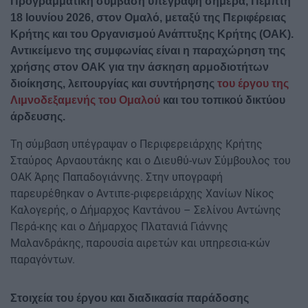
Προγραμματική σύμβαση υπεγράφη σήμερα, Πέμπτη
18 Ιουνίου 2026, στον Ομαλό, μεταξύ της Περιφέρειας
Κρήτης και του Οργανισμού Ανάπτυξης Κρήτης (ΟΑΚ).
Αντικείμενο της συμφωνίας είναι η παραχώρηση της
χρήσης στον ΟΑΚ για την άσκηση αρμοδιοτήτων
διοίκησης, λειτουργίας και συντήρησης
του έργου της
Λιμνοδεξαμενής του Ομαλού
και του τοπικού δικτύου
άρδευσης.
Τη σύμβαση υπέγραψαν ο Περιφερειάρχης Κρήτης
Σταύρος Αρναουτάκης και ο Διευθύ-νων Σύμβουλος του
ΟΑΚ Άρης Παπαδογιάννης. Στην υπογραφή
παρευρέθηκαν ο Αντιπε-ριφερειάρχης Χανίων Νίκος
Καλογερής, ο Δήμαρχος Καντάνου – Σελίνου Αντώνης
Περά-κης και ο Δήμαρχος Πλατανιά Γιάννης
Μαλανδράκης, παρουσία αιρετών και υπηρεσια-κών
παραγόντων.
Στοιχεία του έργου και διαδικασία παράδοσης