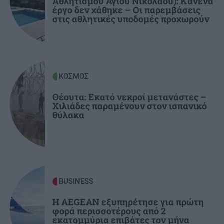
Αθλητισμού Αγίου Νικολάου): Κανένα
trailer της νέας δραματικής σειράς του Mega
έργο δεν χάθηκε – Οι παρεμβάσεις
στις αθλητικές υποδομές προχωρούν
ΚΟΣΜΟΣ
17:50
Μάχη με τις φλόγες εν μέσω καύσωνα στα
Βαλκάνια: Πυρκαγιές σε Σερβία και Αλβανία
ΚΟΣΜΟΣ
ΚΡΗΤΗ
17:42
Θέουτα: Εκατό νεκροί μετανάστες –
Χιλιάδες παραμένουν στον ισπανικό
Με λαμπρότητα και κατάνυξη το Αρκαλοχώρι
θύλακα
τίμησε τον Πολιούχο του!
BUSINESS
Η AEGEAN εξυπηρέτησε για πρώτη
φορά περισσοτέρους από 2
εκατομμύρια επιβάτες τον μήνα