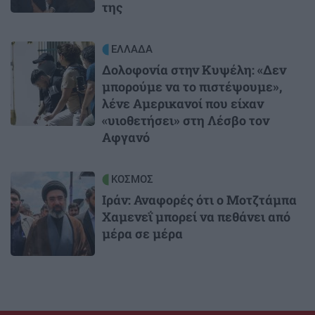
της
Image
ΕΛΛΑΔΑ
Δολοφονία στην Κυψέλη: «Δεν
μπορούμε να το πιστέψουμε»,
λένε Αμερικανοί που είχαν
«υιοθετήσει» στη Λέσβο τον
Αφγανό
Image
ΚΟΣΜΟΣ
Ιράν: Αναφορές ότι ο Μοτζτάμπα
Χαμενεΐ μπορεί να πεθάνει από
μέρα σε μέρα