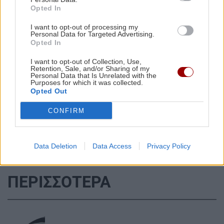
Opted In
ΤΕΧΝΟΛΟΓΙΑ
12:35
I want to opt-out of processing my
Meta: Νέα «καμπάνα» 567 εκατ. δολαρίων -Τα
Personal Data for Targeted Advertising.
νέα μέτρα στο Facebook και... πού θα πάνε
Opted In
αυτά τα λεφτά
I want to opt-out of Collection, Use,
Retention, Sale, and/or Sharing of my
Personal Data that Is Unrelated with the
Όλες οι ειδήσεις
Purposes for which it was collected.
ΕΛΛΑΔΑ
12:31
Opted Out
Marfin: Προθεσμία έλαβε η 46χρονη - «Είναι
αθώα» λέει ο συνήγορός της
CONFIRM
ΚΡΗΤΗ
12:25
Data Deletion
Data Access
Privacy Policy
Δήμας από Καστέλλι: Στόχος το αεροδρόμιο να
λειτουργεί κανονικά τον Νοέμβριο του 2028
ΠΕΡΙΣΣΟΤΕΡΑ
ΕΛΛΑΔΑ
12:18
Χωρίς τις αισθήσεις της ανασύρθηκε 53χρονη
από ακάλυπτο πολυκατοικίας