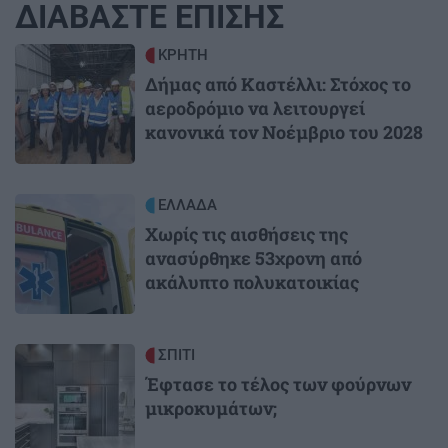
ΔΙΑΒΑΣΤΕ ΕΠΙΣΗΣ
Image
ΚΡΗΤΗ
Δήμας από Καστέλλι: Στόχος το
αεροδρόμιο να λειτουργεί
κανονικά τον Νοέμβριο του 2028
Image
ΕΛΛΑΔΑ
Χωρίς τις αισθήσεις της
ανασύρθηκε 53χρονη από
ακάλυπτο πολυκατοικίας
Image
ΣΠΙΤΙ
Έφτασε το τέλος των φούρνων
μικροκυμάτων;