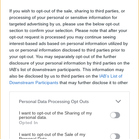
και όχι μόνο.
If you wish to opt-out of the sale, sharing to third parties, or
processing of your personal or sensitive information for
Ημερομηνια
Γέννηση
targeted advertising by us, please use the below opt-out
section to confirm your selection. Please note that after your
opt-out request is processed you may continue seeing
interest-based ads based on personal information utilized by
us or personal information disclosed to third parties prior to
ΡΟΗ ΕΙΔΗΣΕΩΝ
your opt-out. You may separately opt-out of the further
disclosure of your personal information by third parties on the
IAB’s list of downstream participants. This information may
also be disclosed by us to third parties on the
IAB’s List of
ΚΟΣΜΟΣ
12:51
Downstream Participants
that may further disclose it to other
ΗΠΑ: Έντονη ανησυχία για τον μύκητα candida
third parties.
auris που «αντιστέκεται» στα φάρμακα
Personal Data Processing Opt Outs
I want to opt-out of the Sharing of my
ΠΕΡΙΕΡΓΑ - ΠΑΡΑΞΕΝΑ
12:43
personal data.
Ζευγάρι σε παρεκκλήσι, 100 ευρώ από τον
Opted In
ιερέα και μια απρόσμενη κατάληξη
I want to opt-out of the Sale of my
Personal Data.