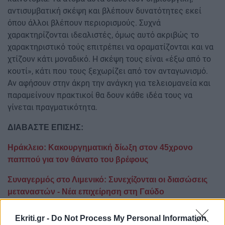
αντισυμβατική σκέψη και βλέπουν δυνατότητες εκεί
όπου άλλοι βλέπουν περιορισμούς. Συχνά
χαρακτηρίζονται ιδεαλιστές, όμως αυτό ακριβώς το
χαρακτηριστικό τούς επιτρέπει να οραματίζονται και να
χτίζουν κάτι μοναδικό. Η σκέψη τους είναι «έξω από το
κουτί», κάτι που τους ξεχωρίζει από τον ανταγωνισμό.
Αν αφήσουν στην άκρη την ανάγκη για τελειομανεία και
παραμείνουν πρακτικοί θα δουν κάθε ιδέα τους να
γίνεται πραγματικότητα.
ΔΙΑΒΑΣΤΕ ΕΠΙΣΗΣ:
Ηράκλειο: Κακουργηματική δίωξη στον 45χρονο
παππού για τον θάνατο του βρέφους
Συναγερμός στο Λιμενικό: Συνεχίζονται οι διασώσεις
μεταναστών - Νέα επιχείρηση στη Γαύδο
Ακολουθήστε το ekriti.gr στο
Google News
και
Ekriti.gr -
Do Not Process My Personal Information
μάθετε πρώτοι όλες τις ειδήσεις για την Κρήτη