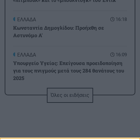
ΕΛΛΑΔΑ
16:18
Κωνσταντία Δημογλίδου: Προήχθη σε
Αστυνόμο Α'
ΕΛΛΑΔΑ
16:09
Υπουργείο Υγείας: Επείγουσα προειδοποίηση
για τους πνιγμούς μετά τους 284 θανάτους του
2025
Όλες οι ειδήσεις
GOSSIP - LIFESTYLE
16:00
Καινούργιου: Η νέα φωτογραφία της κόρης της
από τις διακοπές τους στην Πάρο
ΕΛΛΑΔΑ
15:53