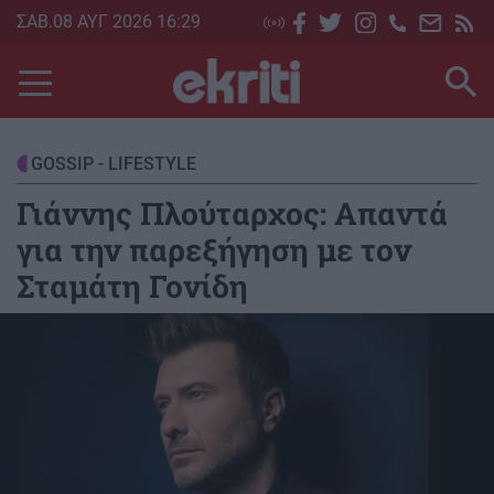
Skip
ΣΑΒ.08 ΑΥΓ 2026 16:29
to
main
content
GOSSIP - LIFESTYLE
Γιάννης Πλούταρχος: Απαντά
για την παρεξήγηση με τον
Σταμάτη Γονίδη