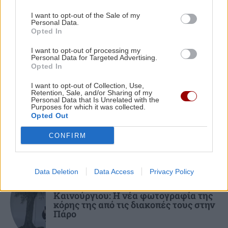
Ηράκλειο: 40 ημέρες χωρίς τη Μαρία
Αντωνογιαννάκη - Την Κυριακή το μνημόσυνο
I want to opt-out of the Sale of my
Personal Data.
στον Άη Γιάννη
Opted In
I want to opt-out of processing my
Personal Data for Targeted Advertising.
ΚΡΗΤΗ
15:19
Opted In
ΕΛΛΑΔΑ
ΒΟΑΚ: Κλείνει στις 10 και 11 Αυγούστου λόγω
επικίνδυνων βράχων στη γέφυρα Ξηροποτάμου
I want to opt-out of Collection, Use,
Υπουργείο Υγείας: Επείγουσα
Retention, Sale, and/or Sharing of my
προειδοποίηση για τους πνιγμούς
Personal Data that Is Unrelated with the
μετά τους 284 θανάτους του 2025
Purposes for which it was collected.
Opted Out
CONFIRM
Data Deletion
Data Access
Privacy Policy
GOSSIP - LIFESTYLE
Καινούργιου: Η νέα φωτογραφία της
κόρης της από τις διακοπές τους στην
Πάρο