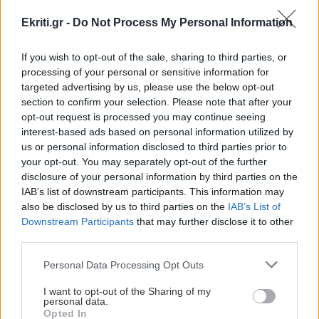
Σε 57χρονη γυναίκα ανήκει η σορός στον
Λυκαβηττό, από πτώση ο θάνατος
Ekriti.gr -
Do Not Process My Personal Information
ΠΕΡΙΣΣΟΤΕΡΑ
If you wish to opt-out of the sale, sharing to third parties, or
ΑΘΛΗΤΙΚΑ
15:49
processing of your personal or sensitive information for
ΟΦΗ: Ο νεαρότερος κάτοχος εισιτηρίου
targeted advertising by us, please use the below opt-out
διαρκείας είναι μόλις δύο μηνών! (βίντεο)
section to confirm your selection. Please note that after your
ΕΛΛΑΔΑ
opt-out request is processed you may continue seeing
interest-based ads based on personal information utilized by
Greek Mafia: Στα χέρια της ΕΛ.ΑΣ το
ΠΟΛΙΤΙΚΗ
15:42
us or personal information disclosed to third parties prior to
«πίτμπουλ» και το «μπουλντόγκ» του
Η σύσκεψη του Ευάγγελου Τυρνά και η
your opt-out. You may separately opt-out of the further
Έντικ
disclosure of your personal information by third parties on the
αναφορά του στις πυρκαγιές του Ρεθύμνου
IAB’s list of downstream participants. This information may
also be disclosed by us to third parties on the
IAB’s List of
Downstream Participants
that may further disclose it to other
ΑΘΛΗΤΙΚΑ
15:35
third parties.
ΟΦΗ: Έφυγαν 7.000 εισιτήρια για το Super Cup
με την ΑΕΚ
ΕΛΛΑΔΑ
Personal Data Processing Opt Outs
Κωνσταντία Δημογλίδου: Προήχθη σε
I want to opt-out of the Sharing of my
personal data.
Αστυνόμο Α'
ΚΡΗΤΙΚΑ ΚΑΙ ΑΛΛΑ
15:28
Opted In