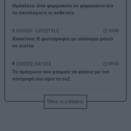
Ηράκλειο: Από φαρμακείο σε φαρμακείο για
τα σκευάσματα οι ασθενείς
GOSSIP - LIFESTYLE
10:00
Κοκκίνου: Η φωτογραφία με ολόσωμο μαγιό
σε πισίνα
ΣΧΕΣΕΙΣ ΚΑΙ SEX
09:53
Τα πράγματα που μπορείς να κάνεις με τον
σύντροφό σου πριν το σεξ
ΟΙΚΟΝΟΜΙΑ
09:44
Όλες οι ειδήσεις
Ανασφάλιστα ΙΧ: Από «κόσκινο» με Τεχνητή
Νοημοσύνη θα περάσουν οι ενστάσεις
ΑΘΛΗΤΙΚΑ
09:36