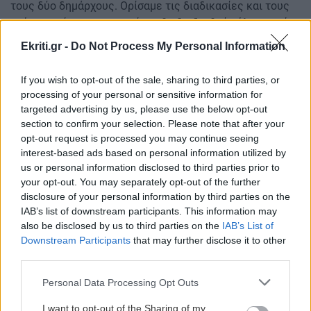
τους δύο δημάρχους. Ορίσαμε τις διαδικασίες και τους
χρόνους μέσα στους οποίους θα διεξαχθούν όλες αυτές
οι διαδικασίες», δήλωσε ο υφυπουργός.
Ekriti.gr -
Do Not Process My Personal Information
Ποια δικαιολογητικά χρειάζονται οι πληγέντες
If you wish to opt-out of the sale, sharing to third parties, or
Για τα κτίρια που έχουν υποστεί ζημιές, ο Κώστας
processing of your personal or sensitive information for
targeted advertising by us, please use the below opt-out
Κατσαφάδος διευκρίνισε ότι η Γενική Γραμματεία
section to confirm your selection. Please note that after your
Αποκατάστασης Φυσικών Καταστροφών έχει ήδη
opt-out request is processed you may continue seeing
ξεκινήσει τις αυτοψίες.
interest-based ads based on personal information utilized by
us or personal information disclosed to third parties prior to
Οι πολίτες θα πρέπει να προσκομίσουν στον Δήμο:
your opt-out. You may separately opt-out of the further
disclosure of your personal information by third parties on the
το φύλλο αυτοψίας,
IAB’s list of downstream participants. This information may
πιστοποιητικό οικογενειακής κατάστασης,
also be disclosed by us to third parties on the
IAB’s List of
το έντυπο Ε1,
Downstream Participants
that may further disclose it to other
το έντυπο Ε9.
third parties.
ΔΙΑΒΑΣΤΕ ΕΠΙΣΗΣ:
Personal Data Processing Opt Outs
Εκτός ελέγχου οι καθυστερήσεις στα αεροδρόμια:
I want to opt-out of the Sharing of my