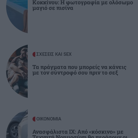
Κοκκίνου: Η φωτογραφία με ολόσωμο
μαγιό σε πισίνα
ΟΙΚΟΝΟΜΙΑ
09:19
Κρήτη: Στο μικροσκόπιο της ΑΑΔΕ για
φοροδιαφυγή – 320.000 καταγγελίες σε όλη τη
χώρα
ΑΘΛΗΤΙΚΑ
09:13
ΣΧΕΣΕΙΣ ΚΑΙ SEX
Άρσεναλ - Ντόρτμουντ 2-3: Μαγεία από
Καρέτσα, Τζόλη στο «Εμιρέιτς» (βίντεο)
Τα πράγματα που μπορείς να κάνεις
με τον σύντροφό σου πριν το σεξ
ΟΙΚΟΝΟΜΙΑ
Ανασφάλιστα ΙΧ: Από «κόσκινο» με
Τεχνητή Νοημοσύνη θα περάσουν οι