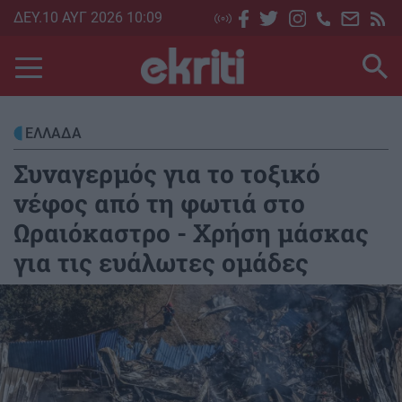
Skip
ΔΕΥ.10 ΑΥΓ 2026 10:09
to
main
content
ΕΛΛΑΔΑ
Συναγερμός για το τοξικό
νέφος από τη φωτιά στο
Ωραιόκαστρο - Χρήση μάσκας
για τις ευάλωτες ομάδες