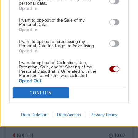
personal data.
Σενάρια για διεθνή βοήθεια από το Eurocontrol
Opted In
Ενοίκια: Πότε μπορεί ο ιδιοκτήτης να ζητήσει αύξηση και
I want to opt-out of the Sale of my
Personal Data.
πότε ο ενοικιαστής έχει δικαίωμα να αρνηθεί
Opted In
Μνημονιακά δάνεια: Θα πληρώνουμε έως το 2070...
I want to opt-out of processing my
Personal Data for Targeted Advertising.
Ακολουθήστε το ekriti.gr στο
Google News
και
Opted In
μάθετε πρώτοι όλες τις ειδήσεις για την Κρήτη
I want to opt-out of Collection, Use,
και όχι μόνο.
Retention, Sale, and/or Sharing of my
Personal Data that Is Unrelated with the
Purposes for which it was collected.
Ωραιόκαστρο Θεσσαλονίκης
Φωτιά
Opted Out
CONFIRM
ΡΟΗ ΕΙΔΗΣΕΩΝ
Data Deletion
Data Access
Privacy Policy
ΚΡΗΤΗ
10:07