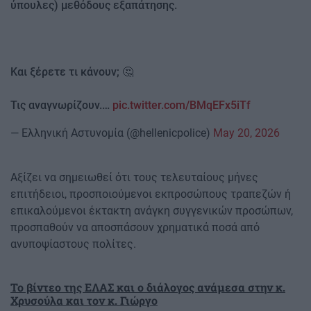
ύπουλες) μεθόδους εξαπάτησης.
Και ξέρετε τι κάνουν; 🤔
Τις αναγνωρίζουν.…
pic.twitter.com/BMqEFx5iTf
— Ελληνική Αστυνομία (@hellenicpolice)
May 20, 2026
Αξίζει να σημειωθεί ότι τους τελευταίους μήνες
επιτήδειοι, προσποιούμενοι εκπροσώπους τραπεζών ή
επικαλούμενοι έκτακτη ανάγκη συγγενικών προσώπων,
προσπαθούν να αποσπάσουν χρηματικά ποσά από
ανυποψίαστους πολίτες.
Το βίντεο της ΕΛΑΣ και ο διάλογος ανάμεσα στην κ.
Χρυσούλα και τον κ. Γιώργο