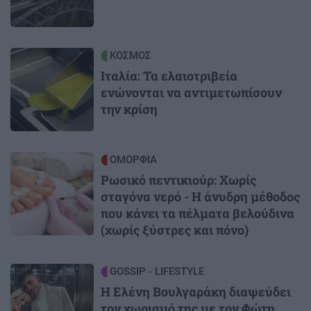
Image
ΚΟΣΜΟΣ
Ιταλία: Τα ελαιοτριβεία
ενώνονται να αντιμετωπίσουν
την κρίση
Image
ΟΜΟΡΦΙΑ
Ρωσικό πεντικιούρ: Χωρίς
σταγόνα νερό - Η άνυδρη μέθοδος
που κάνει τα πέλματα βελούδινα
(χωρίς ξύστρες και πόνο)
Image
GOSSIP - LIFESTYLE
Η Ελένη Βουλγαράκη διαψεύδει
τον χωρισμό της με τον Φώτη