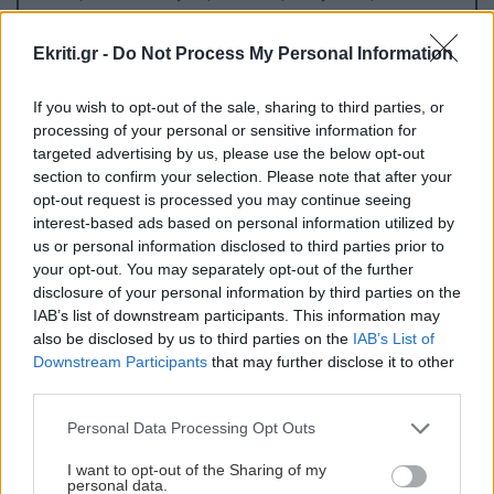
μπήκε τυχαία στη ζωή σου
Ekriti.gr -
Do Not Process My Personal Information
ΣΧΕΣΕΙΣ ΚΑΙ SEX
00:00
If you wish to opt-out of the sale, sharing to third parties, or
Μικρές αλλαγές που μπορούν να φέρουν ξανά
processing of your personal or sensitive information for
τη σπίθα στη σχέση σου
targeted advertising by us, please use the below opt-out
section to confirm your selection. Please note that after your
opt-out request is processed you may continue seeing
GOSSIP - LIFESTYLE
23:00
interest-based ads based on personal information utilized by
Ο Τζέιμς Κάμερον φαίνεται έτοιμος να αφήσει
us or personal information disclosed to third parties prior to
πίσω του το «Avatar»
your opt-out. You may separately opt-out of the further
disclosure of your personal information by third parties on the
IAB’s list of downstream participants. This information may
ΕΠΙΣΤΗΜΗ
22:32
also be disclosed by us to third parties on the
IAB’s List of
Όλες οι ειδήσεις
Downstream Participants
that may further disclose it to other
Έφτιαξε ηλιακό γιοτ με $20.000 και διένυσε
third parties.
3.000 ναυτικά μίλια χωρίς στάλα καυσίμου!
Personal Data Processing Opt Outs
ΣΠΙΤΙ
22:21
I want to opt-out of the Sharing of my
personal data.
Κατσαρίδα στο σπίτι - Πότε πρέπει να