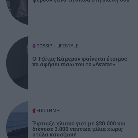
Το ταξίδι με το τρένο που θα σας μείνει
αξέχαστο (εικόνες)
ΚΟΣΜΟΣ
21:25
Ιταλία: Τα ελαιοτριβεία ενώνονται να
GOSSIP - LIFESTYLE
αντιμετωπίσουν την κρίση
Ο Τζέιμς Κάμερον φαίνεται έτοιμος
να αφήσει πίσω του το «Avatar»
ΕΠΙΣΤΗΜΗ
Έφτιαξε ηλιακό γιοτ με $20.000 και
διένυσε 3.000 ναυτικά μίλια χωρίς
στάλα καυσίμου!