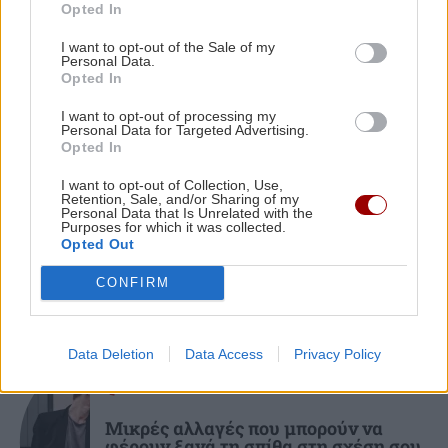
Opted In
ανησυχήσουμε
I want to opt-out of the Sale of my
Personal Data.
ΠΕΡΙΣΣΟΤΕΡΑ
Opted In
ΚΟΣΜΟΣ
22:11
Εξαρθρώθηκε τεράστιο δίκτυο διακίνησης
I want to opt-out of processing my
Personal Data for Targeted Advertising.
μεταναστών και ναρκωτικών στη Μεσόγειο –
Opted In
Πάνω από 24 εκατ. ευρώ κέρδη
ΣΧΕΣΕΙΣ ΚΑΙ SEX
I want to opt-out of Collection, Use,
Retention, Sale, and/or Sharing of my
Personal Data that Is Unrelated with the
Πώς θα καταλάβεις ότι ένας
ΥΓΕΙΑ
21:53
Purposes for which it was collected.
άνθρωπος δεν μπήκε τυχαία στη ζωή
Αυτά τα φρούτα επιλέγουν 4 ενδοκρινολόγοι
Opted Out
σου
για καλύτερο έλεγχο του σακχάρου
CONFIRM
ΥΓΕΙΑ
21:42
Data Deletion
Data Access
Privacy Policy
Πλύσιμο των ποδιών με αλάτι και ελαιόλαδο:
Γιατί ειδικοί το συνιστούν και σε τι χρησιμεύει
ΣΧΕΣΕΙΣ ΚΑΙ SEX
Μικρές αλλαγές που μπορούν να
φέρουν ξανά τη σπίθα στη σχέση σου
ΚΟΣΜΟΣ
21:35