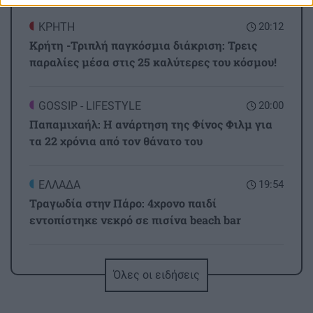
ΚΡΗΤΗ
20:12
Κρήτη -Τριπλή παγκόσμια διάκριση: Τρεις
παραλίες μέσα στις 25 καλύτερες του κόσμου!
GOSSIP - LIFESTYLE
20:00
Παπαμιχαήλ: Η ανάρτηση της Φίνος Φιλμ για
τα 22 χρόνια από τον θάνατο του
ΕΛΛΑΔΑ
19:54
Τραγωδία στην Πάρο: 4χρονο παιδί
εντοπίστηκε νεκρό σε πισίνα beach bar
ΕΛΛΑΔΑ
19:49
Όλες οι ειδήσεις
Ιταλοί αστυνομικοί στους δρόμους της Αθήνας
– Το νέο πρόγραμμα αστυνόμευσης