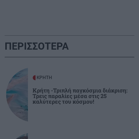
ΠΟΛΙΤΙΚΗ
19:36
Κόμμα Καρυστιάνου: Αποχωρεί ο Ν.
Μπρουτζάκης καταγγέλλοντας "κλειστή
κάστα" και φίμωση
ΠΕΡΙΣΣΟΤΕΡΑ
ΠΟΛΙΤΙΚΗ
19:23
Τσουκαλάς: Επικίνδυνο κοκτέιλ για τα εθνικά
συμφέροντα η υποχωρητικότητα της
ΚΡΗΤΗ
κυβέρνησης
Κρήτη -Τριπλή παγκόσμια διάκριση:
Τρεις παραλίες μέσα στις 25
ΕΛΛΑΔΑ
19:11
καλύτερες του κόσμου!
Εγκλωβισμένοι στην "κόλαση" της
Αττικοβοιωτίας: Η ολονύχτια μάχη της
διάσωσης (βίντεο)