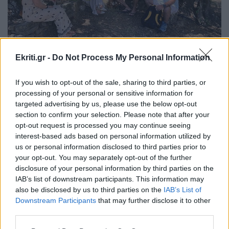
Ekriti.gr -
Do Not Process My Personal Information
Η Lisa Vermeer φιλοξενήθηκε με τον καλύτερο δυνατό
If you wish to opt-out of the sale, sharing to third parties, or
τρόπο στο Λασίθι και εντυπωσιάστηκε. Μετέφερε ήδη
processing of your personal or sensitive information for
targeted advertising by us, please use the below opt-out
σε παγκόσμιο επίπεδο την μοναδική εμπειρία της στο
section to confirm your selection. Please note that after your
Λασίθι! Με τη σειρά μας την ευχαριστούμε πάρα πολύ για
opt-out request is processed you may continue seeing
όλα όσα προσέφερε στον τόπο μας».
interest-based ads based on personal information utilized by
us or personal information disclosed to third parties prior to
ΔΙΑΒΑΣΤΕ ΕΠΙΣΗΣ:
your opt-out. You may separately opt-out of the further
disclosure of your personal information by third parties on the
Ηράκλειο: Αναπνέει μόνο του και παίζει με τάμπλετ το
IAB’s list of downstream participants. This information may
3χρονο κοριτσάκι
also be disclosed by us to third parties on the
IAB’s List of
Downstream Participants
that may further disclose it to other
Κρήτη: Χειροπέδες στους νεαρούς για το δέμα με την
third parties.
κάνναβη