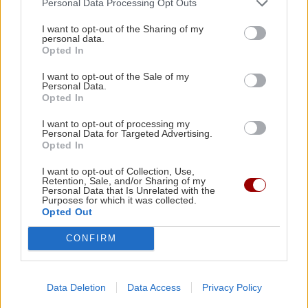
Personal Data Processing Opt Outs
Κρήτη: Νέα μαζική άφιξη μεταναστών - 182 άτομα
αποβιβάστηκαν νότια του Ηρακλείου
I want to opt-out of the Sharing of my
personal data.
Opted In
Ηράκλειο - κτηνοτρόφοι: Μπήκαν χρήματα στους
λογαριασμούς και εξαφανίστηκαν σε λίγα λεπτά!
I want to opt-out of the Sale of my
Personal Data.
Opted In
Ηράκλειο: Δεν μπορεί να πουλήσει το σπίτι λόγω
υποθήκης του 1965 για χρέος 1.107 δραχμών!
I want to opt-out of processing my
Personal Data for Targeted Advertising.
Ακολουθήστε το ekriti.gr στο
Google News
και
Opted In
μάθετε πρώτοι όλες τις ειδήσεις για την Κρήτη
I want to opt-out of Collection, Use,
και όχι μόνο.
Retention, Sale, and/or Sharing of my
Personal Data that Is Unrelated with the
Purposes for which it was collected.
Περιφερεια Κρητης
Φιλοξενία
Opted Out
CONFIRM
ΡΟΗ ΕΙΔΗΣΕΩΝ
Data Deletion
Data Access
Privacy Policy