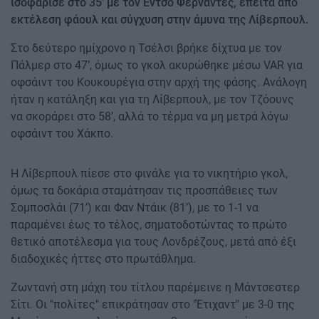
ισοφάρισε στο 35’ με τον Έντσο Φερνάντες, έπειτα από
εκτέλεση φάουλ και σύγχυση στην άμυνα της Λίβερπουλ.
Στο δεύτερο ημίχρονο η Τσέλσι βρήκε δίχτυα με τον
Πάλμερ στο 47’, όμως το γκολ ακυρώθηκε μέσω VAR για
οφσάιντ του Κουκουρέγια στην αρχή της φάσης. Ανάλογη
ήταν η κατάληξη και για τη Λίβερπουλ, με τον Τζόουνς
να σκοράρει στο 58’, αλλά το τέρμα να μη μετρά λόγω
οφσάιντ του Χάκπο.
Η Λίβερπουλ πίεσε στο φινάλε για το νικητήριο γκολ,
όμως τα δοκάρια σταμάτησαν τις προσπάθειες των
Σομποσλάι (71’) και Φαν Ντάικ (81’), με το 1-1 να
παραμένει έως το τέλος, σηματοδοτώντας το πρώτο
θετικό αποτέλεσμα για τους Λονδρέζους, μετά από έξι
διαδοχικές ήττες στο πρωτάθλημα.
Ζωντανή στη μάχη του τίτλου παρέμεινε η Μάντσεστερ
Σίτι. Οι "πολίτες" επικράτησαν στο "Έτιχαντ" με 3-0 της