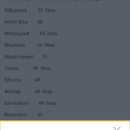
Λίβερπουλ 59 -36αγ.
Άστον Βίλα 58
Μπόρνμουθ 55 -36αγ.
Μπράιτον 53 -36αγ.
Μπρέντφορντ 51
Τσέλσι 49 -36αγ.
Έβερτον 48
Φούλαμ 48 -36αγ.
Σάντερλαντ 48 -36αγ.
Νιούκαστλ 45
Λιντς 43