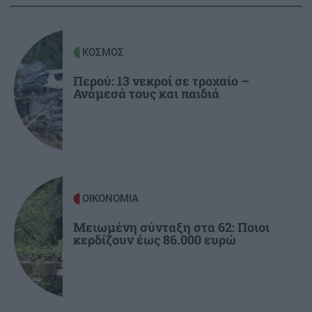
ΚΟΣΜΟΣ
08:35
Ιράν: «Δεν ανοίγουν τα Στενά του Ορμούζ αν
δεν αλλάξουν στάση οι ΗΠΑ»
ΚΟΣΜΟΣ
Περού: 13 νεκροί σε τροχαίο –
ΚΡΗΤΗ
08:23
Ανάμεσά τους και παιδιά
Τραγωδία στον Κάβρο Χανίων - Νεκρή 62χρονη
τουρίστρια στη θάλασσα
ΚΡΗΤΗ
08:11
Ηράκλειο: Συγκίνηση στην εορτή του Αγίου
Μύρωνος - Χειροτονία νέου πρεσβυτέρου
ΟΙΚΟΝΟΜΙΑ
Μειωμένη σύνταξη στα 62: Ποιοι
κερδίζουν έως 86.000 ευρώ
ΓΥΝΑΙΚΑ
08:00
Τα ζώδια της Κυριακής
ΚΡΗΤΗ
07:47