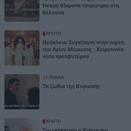
Νεκρή 62χρονη τουρίστρια στη
θάλασσα
Image
ΚΡΗΤΗ
Ηράκλειο: Συγκίνηση στην εορτή
του Αγίου Μύρωνος - Χειροτονία
νέου πρεσβυτέρου
Image
ΓΥΝΑΙΚΑ
Τα ζώδια της Κυριακής
Image
ΚΡΗΤΗ
Στο «κόκκινο» η Κρήτη για