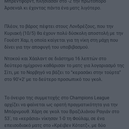
Μπρέντφορντ, πλησίασαν στο -2 την πρωτοπόρο
Άρσεναλ κι έχοντας πάντα ένα ματς λιγότερο.
Πλέον, το βάρος πέφτει στους Λονδρέζους, που την
Κυριακή (10/5) θα έχουν πολύ δύσκολη αποστολή με την
Γουέστ Χαμ, η οποία καίγεται για τη νίκη στη μάχη που
δίνει για την αποφυγή του υποβιβασμού.
Ντοκού και Χάαλαντ σε διάστημα 16 λεπτών στο
δεύτερο ημίχρονο καθάρισαν το ματς για λογαριασμό της
Σίτι, με το Νορβηγό να βάζει το “κερασάκι στην τούρτα”
στο 90’+2′ με το δεύτερο προσωπικό του γκολ.
Το όνειρο της συμμετοχής στο Champions League
αρχίζει να φαίνεται ως ορατή πραγματικότητα για την
Μπόρνμουθ. Χάρη σε γκολ του Βραζιλιάνου Ραγιάν στο
53΄, τα «κεράσια» νίκησαν 1-0 τη Φούλαμ, σε ένα
επεισοδιακό ματς στο «Κρέιβεν Κότατζ», με δύο