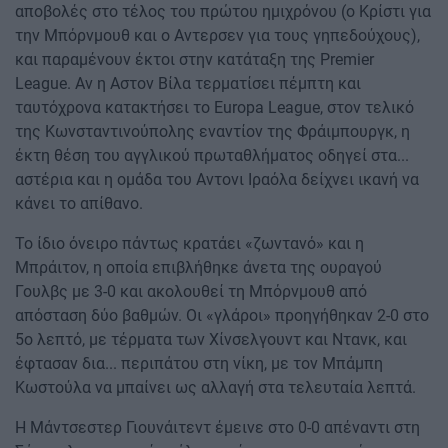
αποβολές στο τέλος του πρώτου ημιχρόνου (ο Κρίστι για
την Μπόρνμουθ και ο Αντερσεν για τους γηπεδούχους),
και παραμένουν έκτοι στην κατάταξη της Premier
League. Αν η Αστον Βίλα τερματίσει πέμπτη και
ταυτόχρονα κατακτήσει το Europa League, στον τελικό
της Κωνσταντινούπολης εναντίον της Φράιμπουργκ, η
έκτη θέση του αγγλικού πρωταθλήματος οδηγεί στα...
αστέρια και η ομάδα του Αντονι Ιραόλα δείχνει ικανή να
κάνει το απίθανο.
Το ίδιο όνειρο πάντως κρατάει «ζωντανό» και η
Μπράιτον, η οποία επιβλήθηκε άνετα της ουραγού
Γουλβς με 3-0 και ακολουθεί τη Μπόρνμουθ από
απόσταση δύο βαθμών. Οι «γλάροι» προηγήθηκαν 2-0 στο
5ο λεπτό, με τέρματα των Χίνσελγουντ και Ντανκ, και
έφτασαν δια... περιπάτου στη νίκη, με τον Μπάμπη
Κωστούλα να μπαίνει ως αλλαγή στα τελευταία λεπτά.
Η Μάντσεστερ Γιουνάιτεντ έμεινε στο 0-0 απέναντι στη