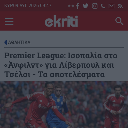
Skip
ΚΥΡ.09 ΑΥΓ 2026 09:47
to
main
content
ΑΘΛΗΤΙΚΑ
Premier League: Ισοπαλία στο
«Άνφιλντ» για Λίβερπουλ και
Τσέλσι - Τα αποτελέσματα