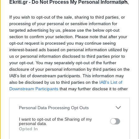
Ekriti.gr -
Do Not Process My Personal Information
Κρίσταλ Πάλας 43 -34αγ.
If you wish to opt-out of the sale, sharing to third parties, or
Νότιγχαμ Φόρεστ 42
processing of your personal or sensitive information for
targeted advertising by us, please use the below opt-out
Τότεναμ 37
section to confirm your selection. Please note that after your
opt-out request is processed you may continue seeing
Γουέστ Χαμ 36
interest-based ads based on personal information utilized by
us or personal information disclosed to third parties prior to
Μπέρνλι 20 --Υποβιβάστηκε--
your opt-out. You may separately opt-out of the further
disclosure of your personal information by third parties on the
Γουλβς 18 -36αγ. --Υποβιβάστηκε--
IAB’s list of downstream participants. This information may
also be disclosed by us to third parties on the
IAB’s List of
ΔΙΑΒΑΣΤΕ ΑΚΟΜΑ
Downstream Participants
that may further disclose it to other
third parties.
Νέα ένταση στη Ρεάλ: «Τσακώθηκε» ο Εμπαπέ με τον
Personal Data Processing Opt Outs
Βινίσιους
I want to opt-out of the Sharing of my
Ντόρτμουντ: Επαφές με Γκενκ για την απόκτηση του
personal data.
Opted In
Καρέτσα