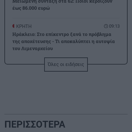
Μειωμένη σύνταξη στα 62: Ποιοι κερδίζουν
έως 86.000 ευρώ
ΚΡΗΤΗ
09:13
Ηράκλειο: Στο επίκεντρο ξανά το πρόβλημα
της αποχέτευσης - Τι αποκαλύπτει η αυτοψία
του Λιμεναρχείου
Όλες οι ειδήσεις
GOSSIP - LIFESTYLE
09:00
Στα Χανιά (φωτο)
ΚΟΙΝΩΝΙΑ
08:49
Τροχαίο στην Αθηνών-Σουνίου: Μηχανή ΔΙΑΣ
συγκρούστηκε με ΙΧ – Δύο αστυνομικοί
τραυματίες
ΠΕΡΙΣΣΟΤΕΡΑ