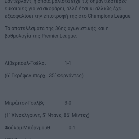
Σάντερλαντ, η οποία μάλιστα είχε τις σημαντικότερες
ευκαιρίες για να σκοράρει, αλλά έτσι κι αλλιώς έχει
εξασφαλίσει την επιστροφή της στο Champions League.
Τα αποτελέσματα της 36ης αγωνιστικής και η
βαθμολογία της Premier League:
Λίβερπουλ-Τσέλσι 1-1
(6΄ Γκράφενμπερχ - 35΄ Φερνάντες)
Μπράιτον-Γουλβς 3-0
(1΄ Χίνσελγουντ, 5΄ Ντανκ, 86΄ Μίντεχ)
Φούλαμ-Μπόρνμουθ 0-1