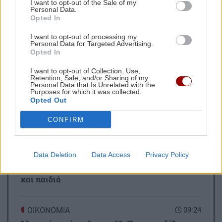
I want to opt-out of the Sale of my
Ακολουθήστε το ekriti.gr στο
Google News
και
Personal Data.
μάθετε πρώτοι όλες τις ειδήσεις για την Κρήτη
Opted In
και όχι μόνο.
I want to opt-out of processing my
Personal Data for Targeted Advertising.
Λιβερπουλ
Τσέλσι
Premier League
Opted In
I want to opt-out of Collection, Use,
Retention, Sale, and/or Sharing of my
Personal Data that Is Unrelated with the
Purposes for which it was collected.
Opted Out
ΡΟΗ ΕΙΔΗΣΕΩΝ
CONFIRM
ΚΟΣΜΟΣ
09:36
Data Deletion
Data Access
Privacy Policy
Περού: 13 νεκροί σε τροχαίο – Ανάμεσά τους
και παιδιά
ΟΙΚΟΝΟΜΙΑ
09:24