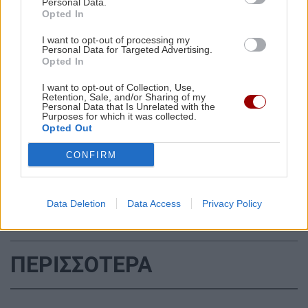
Personal Data.
απάντηση
Opted In
I want to opt-out of processing my
Personal Data for Targeted Advertising.
ΚΡΗΤΗ
15:08
Opted In
Στάχτες το παράπηγμα στον Σίβα - Δείτε βίντεο
I want to opt-out of Collection, Use,
Retention, Sale, and/or Sharing of my
Personal Data that Is Unrelated with the
GOSSIP - LIFESTYLE
15:00
Purposes for which it was collected.
Όλες οι ειδήσεις
Opted Out
Σταματίνα Τσιμτσιλή: "Αγχώθηκα με το πόσο
γρήγορα περνά η ζωή"
CONFIRM
ΚΟΣΜΟΣ
14:53
Data Deletion
Data Access
Privacy Policy
Νέος ναυσιπλοϊκός διάδρομος στα Στενά του
Ορμούζ: Οι θέσεις Ιράν και Ομάν και οι όροι
εφαρμογής
ΠΕΡΙΣΣΟΤΕΡΑ
ΣΠΙΤΙ
14:45
Αυτά είναι τα δέντρα που βοηθούν στην