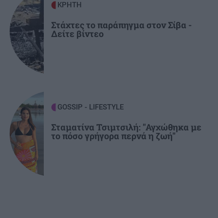
ΚΡΗΤΗ
ΚΟΣΜΟΣ
14:21
Νιγηρία: Οι δυνάμεις ασφαλείας διέσωσαν 308
Στάχτες το παράπηγμα στον Σίβα -
Δείτε βίντεο
θύματα απαγωγής
GOSSIP - LIFESTYLE
Σταματίνα Τσιμτσιλή: "Αγχώθηκα με
το πόσο γρήγορα περνά η ζωή"