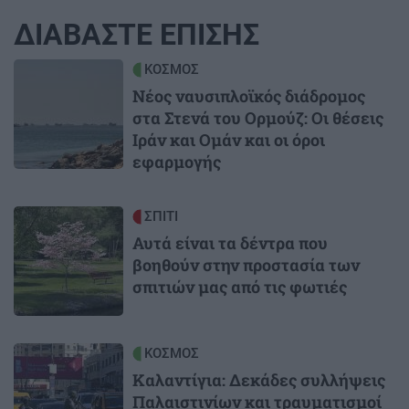
ΔΙΑΒΑΣΤΕ ΕΠΙΣΗΣ
Image
ΚΟΣΜΟΣ
Νέος ναυσιπλοϊκός διάδρομος
στα Στενά του Ορμούζ: Οι θέσεις
Ιράν και Ομάν και οι όροι
εφαρμογής
Image
ΣΠΙΤΙ
Αυτά είναι τα δέντρα που
βοηθούν στην προστασία των
σπιτιών μας από τις φωτιές
Image
ΚΟΣΜΟΣ
Καλαντίγια: Δεκάδες συλλήψεις
Παλαιστινίων και τραυματισμοί