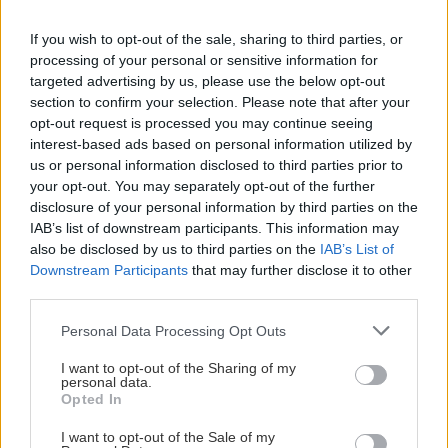
μάθετε πρώτοι όλες τις ειδήσεις για την Κρήτη
If you wish to opt-out of the sale, sharing to third parties, or
και όχι μόνο.
processing of your personal or sensitive information for
targeted advertising by us, please use the below opt-out
Μακροζωία
Ελαιολαδο
section to confirm your selection. Please note that after your
opt-out request is processed you may continue seeing
interest-based ads based on personal information utilized by
us or personal information disclosed to third parties prior to
your opt-out. You may separately opt-out of the further
ΡΟΗ ΕΙΔΗΣΕΩΝ
disclosure of your personal information by third parties on the
IAB’s list of downstream participants. This information may
also be disclosed by us to third parties on the
IAB’s List of
Downstream Participants
that may further disclose it to other
ΑΥΤΟΔΙΟΙΚΗΣΗ
15:24
third parties.
Ηράκλειο: Στην τελική ευθεία η τριτοβάθμια
επεξεργασία λυμώτων
Personal Data Processing Opt Outs
I want to opt-out of the Sharing of my
personal data.
ΥΓΕΙΑ
15:15
Opted In
Κατακράτηση υγρών ή λίπος στα πόδια; Η απλή
δοκιμή με τον αντίχειρα που δίνει την
I want to opt-out of the Sale of my