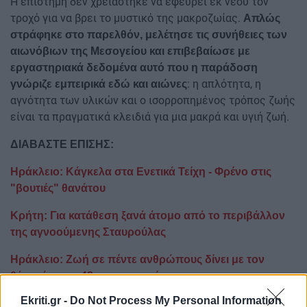
Η επιστήμη δεν χρειάστηκε να εφεύρει εκ νέου τον
τροχό για να βρει το μυστικό της μακροζωίας.
Απλώς
στράφηκε στο παρελθόν, μελέτησε τις συνήθειες των
αιωνόβιων της Μεσογείου και επιβεβαίωσε με
εργαστηριακά δεδομένα αυτό που η παράδοση
: η απλότητα, η
γνώριζε εμπειρικά εδώ και αιώνες
αγνότητα των υλικών και ο ισορροπημένος τρόπος ζωής
είναι τα πραγματικά κλειδιά για μια μακρά και υγιή ζωή.
ΔΙΑΒΑΣΤΕ ΕΠΙΣΗΣ:
Ηράκλειο: Κάγκελα στα Ενετικά Τείχη - Φρένο στις
"βουτιές" θανάτου
Κρήτη: Για κατάθεση ξανά άτομο από το περιβάλλον
της αγνοούμενης Σταυρούλας
Ηράκλειο: Ζωή σε πέντε ανθρώπους δίνει με τον
θάνατό του ο 42χρονος πατέρας...
Ekriti.gr -
Do Not Process My Personal Information
Ακολουθήστε το ekriti.gr στο
Google News
και