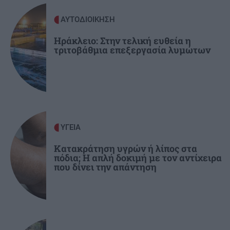
προστασία των σπιτιών μας από τις φωτιές
ΑΥΤΟΔΙΟΙΚΗΣΗ
Ηράκλειο: Στην τελική ευθεία η
ΚΟΣΜΟΣ
14:37
τριτοβάθμια επεξεργασία λυμώτων
Καλαντίγια: Δεκάδες συλλήψεις Παλαιστινίων
και τραυματισμοί μετά τις ισραηλινές
επιδρομές
ΑΘΛΗΤΙΚΑ
14:29
Ο Τάσος Παπαπέτρου διαιτητής στο Super Cup,
ΥΓΕΙΑ
ΟΦΗ και ΑΕΚ
Κατακράτηση υγρών ή λίπος στα
πόδια; Η απλή δοκιμή με τον αντίχειρα
που δίνει την απάντηση
ΠΟΛΙΤΙΚΗ
14:29
Τσουκαλάς για «σπιτάκια ανακύκλωσης»: Ο
Γεωργιάδης αμφισβητεί αποφάσεις
συναδέλφων του, υπουργών;