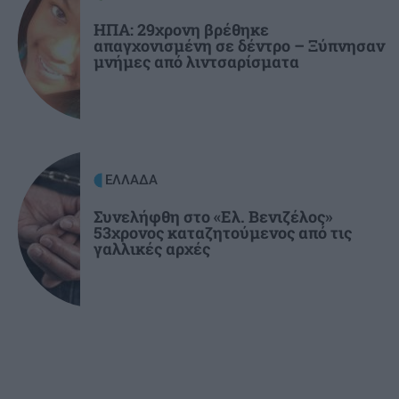
ΣΠΙΤΙ
21:36
«Αν το ψυγείο σας δεν παγώνει το καλοκαίρι,
ΗΠΑ: 29χρονη βρέθηκε
απαγχονισμένη σε δέντρο – Ξύπνησαν
οφείλεται σε αυτό»
μνήμες από λιντσαρίσματα
ΕΛΛΑΔΑ
Συνελήφθη στο «Ελ. Βενιζέλος»
53χρονος καταζητούμενος από τις
γαλλικές αρχές