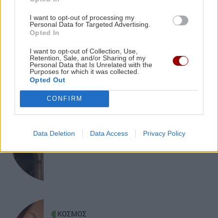
GOSSIP - LIFESTYLE
Ελλάδα
I want to opt-out of processing my
Personal Data for Targeted Advertising.
«Σκεφτόμουν την αυτοκτονία»
Opted In
εξομολογήθηκε ο Μπραντ Πιτ για την
GOSSIP - LIFESTYLE
22:00
περίοδο του χωρισμού από την Τζολί
I want to opt-out of Collection, Use,
Δάντης: "Δεν θα ξαναγράψω ποτέ τραγούδι για
Retention, Sale, and/or Sharing of my
Personal Data that Is Unrelated with the
τη Eurovision"
Purposes for which it was collected.
Opted Out
ΠΟΛΙΤΙΣΜΟΣ
21:55
CONFIRM
Ηράκλειο: Ρεσιτάλ Μότσαρτ στο κηποθέατρο
ΑΥΤΟΔΙΟΙΚΗΣΗ
«Μάνος Χατζιδάκις» με τον Άρη Γραικούση
Ηράκλειο: Συνεδριάζει την Τρίτη 11
Data Deletion
Data Access
Privacy Policy
Αυγούστου η Δημοτική Επιτροπή
ΚΡΗΤΗ
21:48
Κισάμου Αμφιλόχιος: "Ο κόσμος έχει ανάγκη
από περισσότερη καρδιά" - Η εγκύκλιος του
Δεκαπενταύγουστου
ΚΟΣΜΟΣ