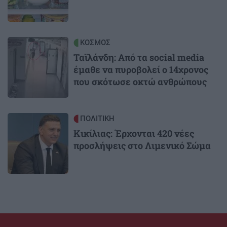
Image
ΚΟΣΜΟΣ
Ταϊλάνδη: Από τα social media
έμαθε να πυροβολεί ο 14χρονος
που σκότωσε οκτώ ανθρώπους
Image
ΠΟΛΙΤΙΚΗ
Κικίλιας: Έρχονται 420 νέες
προσλήψεις στο Λιμενικό Σώμα