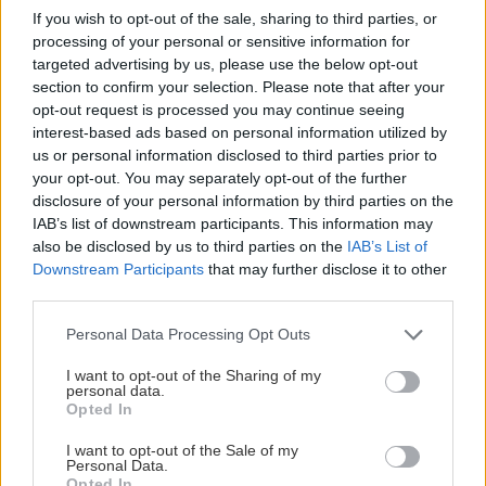
If you wish to opt-out of the sale, sharing to third parties, or
processing of your personal or sensitive information for
ΚΟΣΜΟΣ
22:47
targeted advertising by us, please use the below opt-out
section to confirm your selection. Please note that after your
ΗΠΑ: 29χρονη βρέθηκε απαγχονισμένη σε
opt-out request is processed you may continue seeing
δέντρο – Ξύπνησαν μνήμες από λιντσαρίσματα
interest-based ads based on personal information utilized by
us or personal information disclosed to third parties prior to
Όλες οι ειδήσεις
your opt-out. You may separately opt-out of the further
ΕΛΛΑΔΑ
22:39
disclosure of your personal information by third parties on the
Συνελήφθη στο «Ελ. Βενιζέλος» 53χρονος
IAB’s list of downstream participants. This information may
καταζητούμενος από τις γαλλικές αρχές
also be disclosed by us to third parties on the
IAB’s List of
Downstream Participants
that may further disclose it to other
third parties.
ΚΟΣΜΟΣ
22:28
Personal Data Processing Opt Outs
Βοσνία: Εντυπωσιακές βουτιές από ύψος 20
μέτρων στον καταρράκτη Πλίβα
I want to opt-out of the Sharing of my
ΠΕΡΙΣΣΟΤΕΡΑ
personal data.
Opted In
ΥΓΕΙΑ
22:10
I want to opt-out of the Sale of my
Δικαίωμα στη λήθη: Νομοθετική κατοχύρωση
Personal Data.
για τα άτομα με ιστορικό καρκίνου και στην
Opted In