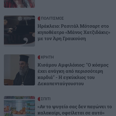
Image
ΠΟΛΙΤΙΣΜΟΣ
Ηράκλειο: Ρεσιτάλ Μότσαρτ στο
κηποθέατρο «Μάνος Χατζιδάκις»
με τον Άρη Γραικούση
Image
ΚΡΗΤΗ
Κισάμου Αμφιλόχιος: "Ο κόσμος
έχει ανάγκη από περισσότερη
καρδιά" - Η εγκύκλιος του
Δεκαπενταύγουστου
Image
ΣΠΙΤΙ
«Αν το ψυγείο σας δεν παγώνει το
καλοκαίρι, οφείλεται σε αυτό»