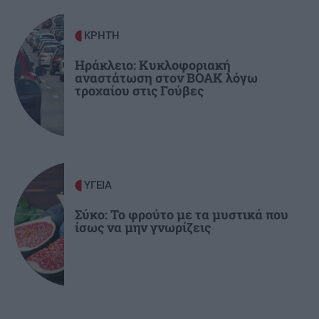
GOSSIP - LIFESTYLE
15:00
Σταματίνα Τσιμτσιλή: "Αγχώθηκα με το πόσο
ΚΡΗΤΗ
γρήγορα περνά η ζωή"
Ηράκλειο: Κυκλοφοριακή
αναστάτωση στον ΒΟΑΚ λόγω
τροχαίου στις Γούβες
ΥΓΕΙΑ
Σύκο: Το φρούτο με τα μυστικά που
ίσως να μην γνωρίζεις