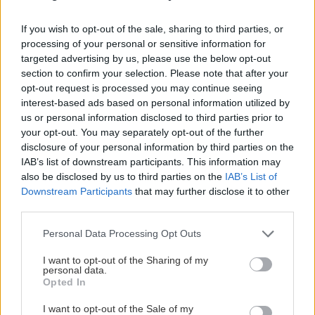
Βίσση: Για φαγητό με το ζεύγος Κούστα στο
ελληνικό νησάκι Ερεικούσα
If you wish to opt-out of the sale, sharing to third parties, or
processing of your personal or sensitive information for
targeted advertising by us, please use the below opt-out
ΚΡΗΤΗ
15:55
section to confirm your selection. Please note that after your
Ηράκλειο: Κυκλοφοριακή αναστάτωση στον
opt-out request is processed you may continue seeing
ΒΟΑΚ λόγω τροχαίου στις Γούβες
interest-based ads based on personal information utilized by
us or personal information disclosed to third parties prior to
your opt-out. You may separately opt-out of the further
ΥΓΕΙΑ
15:46
disclosure of your personal information by third parties on the
Όλες οι ειδήσεις
Σύκο: Το φρούτο με τα μυστικά που ίσως να
IAB’s list of downstream participants. This information may
also be disclosed by us to third parties on the
IAB’s List of
μην γνωρίζεις
Downstream Participants
that may further disclose it to other
third parties.
ΕΛΛΑΔΑ
15:40
Personal Data Processing Opt Outs
Προφυλακιστέος ο 26χρονος για τη δολοφονία
της Βρετανίδας - Τήρησε το δικαίωμα της
I want to opt-out of the Sharing of my
personal data.
σιωπής
Opted In
ΠΕΡΙΣΣΟΤΕΡΑ
I want to opt-out of the Sale of my