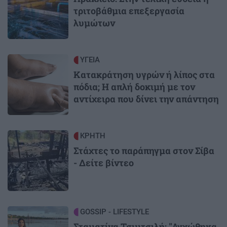
τριτοβάθμια επεξεργασία
λυμώτων
Image
ΥΓΕΙΑ
Κατακράτηση υγρών ή λίπος στα
πόδια; Η απλή δοκιμή με τον
αντίχειρα που δίνει την απάντηση
Image
ΚΡΗΤΗ
Στάχτες το παράπηγμα στον Σίβα
- Δείτε βίντεο
Image
GOSSIP - LIFESTYLE
Σταματίνα Τσιμτσιλή: "Αγχώθηκα