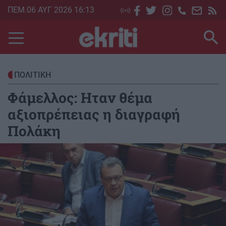
Skip
ΠΕΜ.06 ΑΥΓ 2026 16:13
to
main
content
ΠΟΛΙΤΙΚΗ
Φάμελλος: Hταν θέμα
αξιοπρέπειας η διαγραφή
Πολάκη