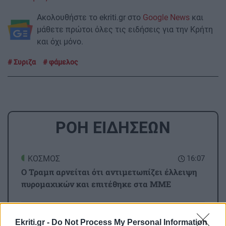
Ακολουθήστε το ekriti.gr στο
Google News
και
μάθετε πρώτοι όλες τις ειδήσεις για την Κρήτη
και όχι μόνο.
Συριζα
φάμελος
ΡΟΗ ΕΙΔΗΣΕΩΝ
ΚΟΣΜΟΣ
16:07
Ο Τραμπ αρνείται ότι αντιμετωπίζει έλλειψη
πυρομαχικών και επιτέθηκε στα ΜΜΕ
GOSSIP - LIFESTYLE
16:00
Ekriti.gr -
Do Not Process My Personal Information