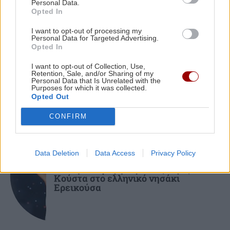
Personal Data.
ΚΡΗΤΗ
15:33
Opted In
Ηράκλειο: Κυκλοφορούσε με σοκολάτα
κάνναβη στις τσέπες του
I want to opt-out of processing my
Personal Data for Targeted Advertising.
ΚΟΣΜΟΣ
Opted In
Ο Τραμπ αρνείται ότι αντιμετωπίζει
ΑΥΤΟΔΙΟΙΚΗΣΗ
15:24
I want to opt-out of Collection, Use,
έλλειψη πυρομαχικών και επιτέθηκε
Retention, Sale, and/or Sharing of my
Ηράκλειο: Στην τελική ευθεία η τριτοβάθμια
στα ΜΜΕ
Personal Data that Is Unrelated with the
επεξεργασία λυμώτων
Purposes for which it was collected.
Opted Out
CONFIRM
ΥΓΕΙΑ
15:15
Κατακράτηση υγρών ή λίπος στα πόδια; Η απλή
δοκιμή με τον αντίχειρα που δίνει την
GOSSIP - LIFESTYLE
Data Deletion
Data Access
Privacy Policy
απάντηση
Βίσση: Για φαγητό με το ζεύγος
Κούστα στο ελληνικό νησάκι
Ερεικούσα
ΚΡΗΤΗ
15:08
Στάχτες το παράπηγμα στον Σίβα - Δείτε βίντεο