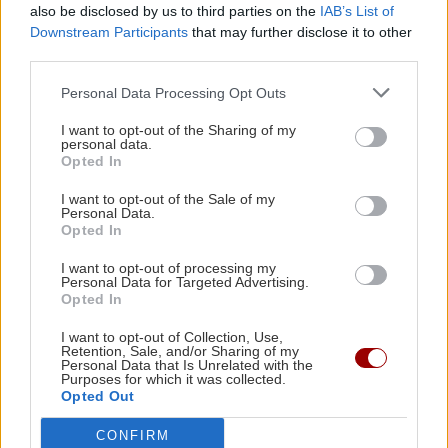
μάθετε πρώτοι όλες τις ειδήσεις για την Κρήτη
also be disclosed by us to third parties on the
IAB’s List of
και όχι μόνο.
Downstream Participants
that may further disclose it to other
third parties.
νίκος ταχιάος
Σύσκεψη
Ηρακλειο
Βοακ
Personal Data Processing Opt Outs
I want to opt-out of the Sharing of my
personal data.
Opted In
ΡΟΗ ΕΙΔΗΣΕΩΝ
I want to opt-out of the Sale of my
Personal Data.
Opted In
ΟΙΚΟΝΟΜΙΑ
09:24
I want to opt-out of processing my
Personal Data for Targeted Advertising.
Μειωμένη σύνταξη στα 62: Ποιοι κερδίζουν
Opted In
έως 86.000 ευρώ
I want to opt-out of Collection, Use,
Retention, Sale, and/or Sharing of my
Personal Data that Is Unrelated with the
ΚΡΗΤΗ
09:13
Purposes for which it was collected.
Opted Out
Ηράκλειο: Στο επίκεντρο ξανά το πρόβλημα
της αποχέτευσης - Τι αποκαλύπτει η αυτοψία
CONFIRM
του Λιμεναρχείου