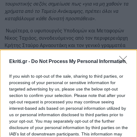
τουριστικής σεζόν, σημείωσε πως «για να μη χαθούν τα
χρήματα από το Ταμείο Ανάκαμψης, πρέπει όλοι να
καταβάλουμε κάθε δυνατή προσπάθεια».
Νωρίτερα, ο υφυπουργός Υποδομών και Μεταφορών
Νίκος Ταχιάος, συνοδευόμενος από τον περιφερειάρχη
Κρήτης Σταύρο Αρναουτάκη και τον γενικό γραμματέα
Υποδομών Δημήτριο Αναγνώπουλο, επισκέφθηκε το
εργοτάξιο του ΒΟΑΚ, στο τμήμα Νεάπολη- Άγιος
Ekriti.gr -
Do Not Process My Personal Information
Νικόλαος.
If you wish to opt-out of the sale, sharing to third parties, or
ΔΙΑΒΑΣΤΕ ΕΠΙΣΗΣ:
processing of your personal or sensitive information for
targeted advertising by us, please use the below opt-out
Ηράκλειο: Τα πρόστιμα και οι κλήσεις στο κέντρο
section to confirm your selection. Please note that after your
"ξεσηκώνουν" την εστίαση
opt-out request is processed you may continue seeing
interest-based ads based on personal information utilized by
Κρήτη: Ακρωτηριάστηκε ο 47χρονος οδηγός μετά το
us or personal information disclosed to third parties prior to
τροχαίο...
your opt-out. You may separately opt-out of the further
disclosure of your personal information by third parties on the
Ακολουθήστε το ekriti.gr στο
Google News
και
IAB’s list of downstream participants. This information may