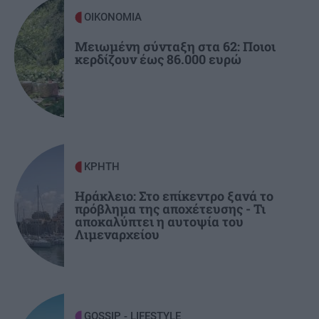
τουρίστρια στη θάλασσα
ΟΙΚΟΝΟΜΙΑ
Μειωμένη σύνταξη στα 62: Ποιοι
ΚΡΗΤΗ
08:11
κερδίζουν έως 86.000 ευρώ
Ηράκλειο: Συγκίνηση στην εορτή του Αγίου
Μύρωνος - Χειροτονία νέου πρεσβυτέρου
ΓΥΝΑΙΚΑ
08:00
Τα ζώδια της Κυριακής
ΚΡΗΤΗ
ΚΡΗΤΗ
07:47
Ηράκλειο: Στο επίκεντρο ξανά το
πρόβλημα της αποχέτευσης - Τι
Στο «κόκκινο» η Κρήτη για εκδήλωση
αποκαλύπτει η αυτοψία του
πυρκαγιάς – Πού απαγορεύεται η κυκλοφορία
Λιμεναρχείου
ΚΡΗΤΗ
07:33
Κρήτη: Άγριος ξυλοδαρμός 51χρονου τουρίστα -
Συνελήφθησαν πέντε νεαροί
GOSSIP - LIFESTYLE