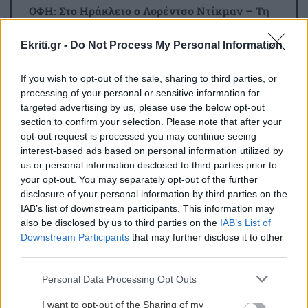
ΟΦΗ: Στο Ηράκλειο ο Λορέντσο Ντίκμαν – Τη
Δευτέρα οι εξετάσεις και οι υπογραφές
Ekriti.gr -
Do Not Process My Personal Information
ΚΡΗΤΗ
11:47
If you wish to opt-out of the sale, sharing to third parties, or
Τέλος στην ταλαιπωρία: Πώς θα παίρνουμε
processing of your personal or sensitive information for
πινακίδες ΙΧ με λίγα κλικ!
targeted advertising by us, please use the below opt-out
section to confirm your selection. Please note that after your
opt-out request is processed you may continue seeing
ΚΡΗΤΗ
11:34
interest-based ads based on personal information utilized by
Κρήτη: Απανωτά περιστατικά μέθης – Στο
us or personal information disclosed to third parties prior to
your opt-out. You may separately opt-out of the further
ΕΚΑΒ ο «λογαριασμός» της νυχτερινής
disclosure of your personal information by third parties on the
διασκέδασης
IAB’s list of downstream participants. This information may
also be disclosed by us to third parties on the
IAB’s List of
Όλες οι ειδήσεις
Downstream Participants
that may further disclose it to other
ΑΘΛΗΤΙΚΑ
11:28
third parties.
«Γκέλα» για τη Σπόρτινγκ παρά το γκολ του
Φώτη Ιωαννίδη (βίντεο)
Personal Data Processing Opt Outs
I want to opt-out of the Sharing of my