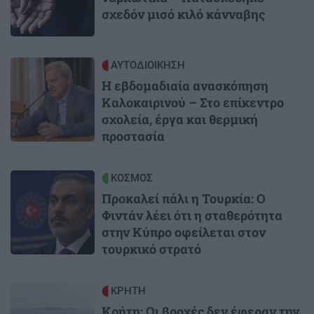
σχεδόν μισό κιλό κάνναβης
Image
ΑΥΤΟΔΙΟΙΚΗΣΗ
Η εβδομαδιαία ανασκόπηση
Καλοκαιρινού – Στο επίκεντρο
σχολεία, έργα και θερμική
προστασία
Image
ΚΟΣΜΟΣ
Προκαλεί πάλι η Τουρκία: Ο
Φιντάν λέει ότι η σταθερότητα
στην Κύπρο οφείλεται στον
τουρκικό στρατό
Image
ΚΡΗΤΗ
Κρήτη: Οι βροχές δεν έφεραν την