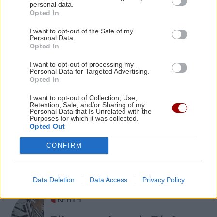
personal data.
ΚΡΗΤΗ
11:23
Opted In
Οδοιπορικό στα μοναστήρια του Ρεθύμνου -
I want to opt-out of the Sale of my
Πού χτυπά η καρδιά του Δεκαπενταύγουστου
Personal Data.
ΠΕΡΙΣΣΟΤΕΡΑ
Opted In
ΑΘΛΗΤΙΚΑ
11:21
I want to opt-out of processing my
Personal Data for Targeted Advertising.
Παγκόσμιο στίβου Κ20: Η Ρούσσου κατέκτησε
Opted In
το ασημένιο μετάλλιο στα 800 μέτρα
ΑΘΛΗΤΙΚΑ
I want to opt-out of Collection, Use,
Retention, Sale, and/or Sharing of my
Personal Data that Is Unrelated with the
ΟΦΗ: Στο Ηράκλειο ο Λορέντσο
ΠΟΛΙΤΙΚΗ
11:12
Purposes for which it was collected.
Ντίκμαν – Τη Δευτέρα οι εξετάσεις
Opted Out
ΠΑΣΟΚ: "Δεν θα παραδώσουμε την πολιτική
και οι υπογραφές
μας αυτονομία"
CONFIRM
GOSSIP - LIFESTYLE
11:00
Data Deletion
Data Access
Privacy Policy
Αργυρός - Νίκα: Οι καλοκαιρινές στιγμές με τα
δύο παιδιά τους πάνω στο γιοτ
ΚΡΗΤΗ