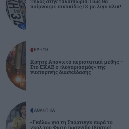
Τέλος στην ταλαιπωρία: Πώς θα
παίρνουμε πινακίδες ΙΧ με λίγα κλικ!
ΚΡΗΤΗ
10:48
Ηράκλειο: Δύο συλλήψεις για ναρκωτικά –
Κατασχέθηκε σχεδόν μισό κιλό κάνναβης
ΑΥΤΟΔΙΟΙΚΗΣΗ
10:37
Η εβδομαδιαία ανασκόπηση Καλοκαιρινού –
ΚΡΗΤΗ
Στο επίκεντρο σχολεία, έργα και θερμική
προστασία
Κρήτη: Απανωτά περιστατικά μέθης –
Στο ΕΚΑΒ ο «λογαριασμός» της
νυχτερινής διασκέδασης
ΑΘΛΗΤΙΚΑ
«Γκέλα» για τη Σπόρτινγκ παρά το
γκολ του Φώτη Ιωαννίδη (βίντεο)