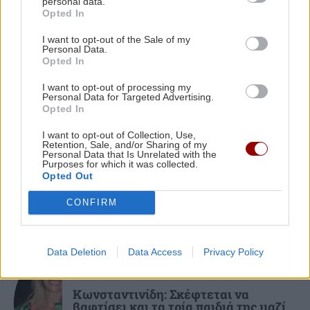
Υγειονομική θωράκιση για την
personal data.
κάτοικοι -Δεκάδες οι κατοικίες που
Opted In
Κασταμονίτσα με δωρεά απινιδωτή
καταστράφηκαν από τη φωτιά
και σεμινάριο πρώτων βοηθειών!
I want to opt-out of the Sale of my
Personal Data.
Opted In
ΠΟΛΙΤΙΚΟ ΠΑΡΑΣΚΗΝΙΟ
09:08
Στα Χανιά ο Κυριάκος Μητσοτάκης με τη
I want to opt-out of processing my
Personal Data for Targeted Advertising.
σύζυγό του -Βρέθηκε σε γνωστό στέκι
Opted In
(εικόνες)
ΚΟΣΜΟΣ
I want to opt-out of Collection, Use,
Retention, Sale, and/or Sharing of my
Ιαπωνία: Συγκλονιστικό βίντεο από
Personal Data that Is Unrelated with the
χειρουργείο την ώρα του σεισμού των
GOSSIP - LIFESTYLE
09:00
Purposes for which it was collected.
7,1R
Opted Out
Mike: Τροχαίο ατύχημα για τον ράπερ
CONFIRM
Data Deletion
Data Access
Privacy Policy
GOSSIP - LIFESTYLE
Κωνσταντινίδη: Σκέφτεται να
βαφτίσει και τα τρία παιδιά της μαζί