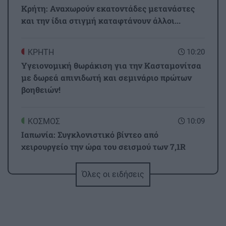
Κρήτη: Αναχωρούν εκατοντάδες μετανάστες
και την ίδια στιγμή καταφτάνουν άλλοι...
ΚΡΗΤΗ
10:20
Υγειονομική θωράκιση για την Κασταμονίτσα
με δωρεά απινιδωτή και σεμινάριο πρώτων
βοηθειών!
ΚΟΣΜΟΣ
10:09
Ιαπωνία: Συγκλονιστικό βίντεο από
χειρουργείο την ώρα του σεισμού των 7,1R
Όλες οι ειδήσεις
GOSSIP - LIFESTYLE
10:00
Κωνσταντινίδη: Σκέφτεται να βαφτίσει και τα
τρία παιδιά της μαζί