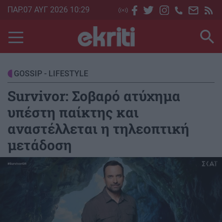
Skip
ΠΑΡ.07 ΑΥΓ 2026 10:29
to
main
content
GOSSIP - LIFESTYLE
Survivor: Σοβαρό ατύχημα
υπέστη παίκτης και
αναστέλλεται η τηλεοπτική
μετάδοση