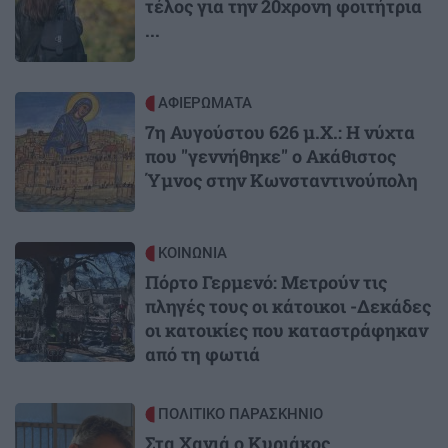
τέλος για την 20χρονη φοιτήτρια
...
Image
ΑΦΙΕΡΩΜΑΤΑ
7η Αυγούστου 626 μ.Χ.: Η νύχτα
που "γεννήθηκε" ο Ακάθιστος
Ύμνος στην Κωνσταντινούπολη
Image
ΚΟΙΝΩΝΙΑ
Πόρτο Γερμενό: Μετρούν τις
πληγές τους οι κάτοικοι -Δεκάδες
οι κατοικίες που καταστράφηκαν
από τη φωτιά
Image
ΠΟΛΙΤΙΚΟ ΠΑΡΑΣΚΗΝΙΟ
Στα Χανιά ο Κυριάκος