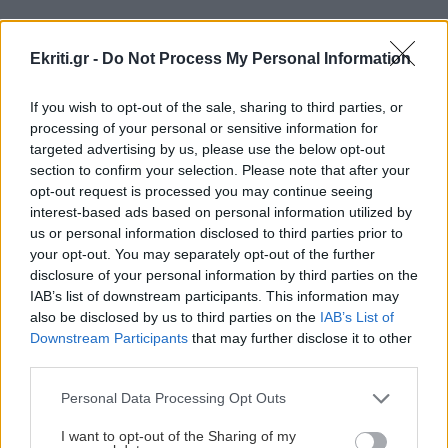
ΚΡΗΤΗ
09:54
Μονή Αρκαδίου: Με μεγάλη επιτυχία
Ekriti.gr -
Do Not Process My Personal Information
ξεκίνησαν οι εκδηλώσεις για τα 160 χρόνια
ΠΕΡΙΣΣΟΤΕΡΑ
από την Εθελοθυσία
If you wish to opt-out of the sale, sharing to third parties, or
processing of your personal or sensitive information for
targeted advertising by us, please use the below opt-out
ΚΡΗΤΗ
09:43
section to confirm your selection. Please note that after your
Τροχαίο στο ΙΤΕ: Μάχη δίχως τέλος για την
opt-out request is processed you may continue seeing
ΚΡΗΤΗ
20χρονη φοιτήτρια ...
interest-based ads based on personal information utilized by
us or personal information disclosed to third parties prior to
Κρήτη: Αναχωρούν εκατοντάδες
your opt-out. You may separately opt-out of the further
μετανάστες και την ίδια στιγμή
ΑΦΙΕΡΩΜΑΤΑ
09:32
disclosure of your personal information by third parties on the
καταφτάνουν άλλοι...
7η Αυγούστου 626 μ.Χ.: Η νύχτα που
IAB’s list of downstream participants. This information may
"γεννήθηκε" ο Ακάθιστος Ύμνος στην
also be disclosed by us to third parties on the
IAB’s List of
Downstream Participants
that may further disclose it to other
Κωνσταντινούπολη
third parties.
Personal Data Processing Opt Outs
ΚΟΙΝΩΝΙΑ
09:21
ΚΡΗΤΗ
Πόρτο Γερμενό: Μετρούν τις πληγές τους οι
I want to opt-out of the Sharing of my