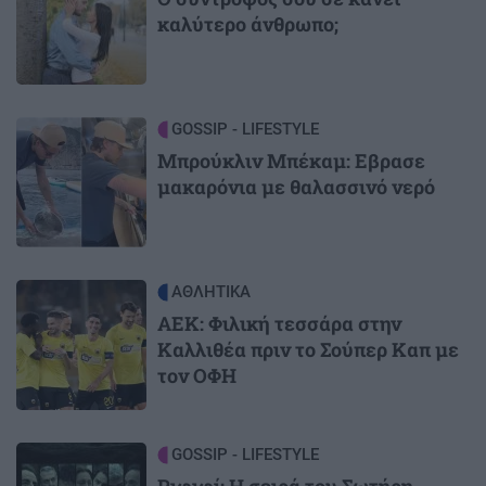
καλύτερο άνθρωπο;
Image
GOSSIP - LIFESTYLE
Μπρούκλιν Μπέκαμ: Εβρασε
μακαρόνια με θαλασσινό νερό
Image
ΑΘΛΗΤΙΚΑ
ΑΕΚ: Φιλική τεσσάρα στην
Καλλιθέα πριν το Σούπερ Καπ με
τον ΟΦΗ
Image
GOSSIP - LIFESTYLE
Ριφιφί: Η σειρά του Σωτήρη