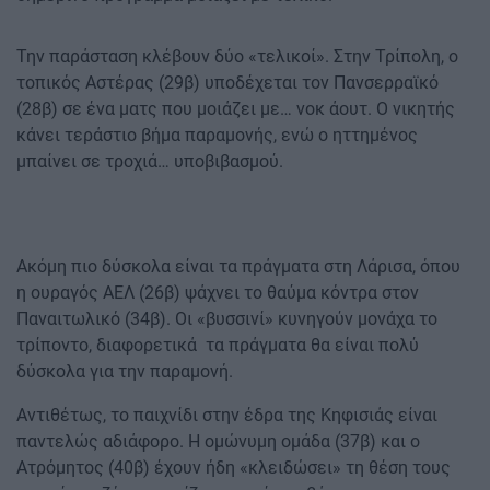
Την παράσταση κλέβουν δύο «τελικοί». Στην Τρίπολη, ο
τοπικός Αστέρας (29β) υποδέχεται τον Πανσερραϊκό
(28β) σε ένα ματς που μοιάζει με… νοκ άουτ. Ο νικητής
κάνει τεράστιο βήμα παραμονής, ενώ ο ηττημένος
μπαίνει σε τροχιά… υποβιβασμού.
Ακόμη πιο δύσκολα είναι τα πράγματα στη Λάρισα, όπου
η ουραγός ΑΕΛ (26β) ψάχνει το θαύμα κόντρα στον
Παναιτωλικό (34β). Οι «βυσσινί» κυνηγούν μονάχα το
τρίποντο, διαφορετικά τα πράγματα θα είναι πολύ
δύσκολα για την παραμονή.
Αντιθέτως, το παιχνίδι στην έδρα της Κηφισιάς είναι
παντελώς αδιάφορο. Η ομώνυμη ομάδα (37β) και ο
Ατρόμητος (40β) έχουν ήδη «κλειδώσει» τη θέση τους