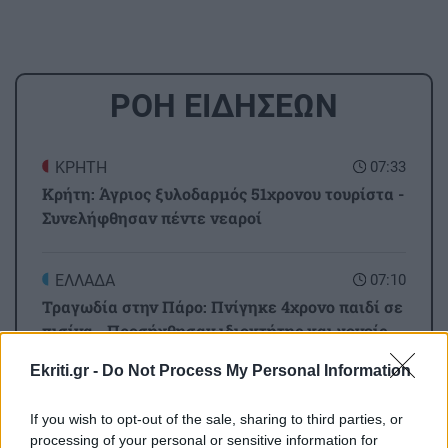
ΡΟΗ ΕΙΔΗΣΕΩΝ
ΚΡΗΤΗ
07:33
Κρήτη: Άγριος ξυλοδαρμός 51χρονου τουρίστα -
Συνελήφθησαν πέντε νεαροί
ΕΛΛΑΔΑ
07:10
Τραγωδία στην Πάρο: Πνίγηκε 4χρονο παιδί σε
πισίνα - Προσήχθησαν ιδιοκτήτης και γονείς
Ekriti.gr -
Do Not Process My Personal Information
ΚΟΣΜΟΣ
06:30
Συναγερμός: Ύποπτα drones πάνω από τη
If you wish to opt-out of the sale, sharing to third parties, or
processing of your personal or sensitive information for
μυστική υπόγεια βάση με Patriot στη Γερμανία