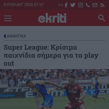
Skip
ΚΥΡ.09 ΑΥΓ 2026 07:37
to
main
content
ΑΘΛΗΤΙΚΑ
Super League: Κρίσιμα
παιχνίδια σήμερα για τα play
out