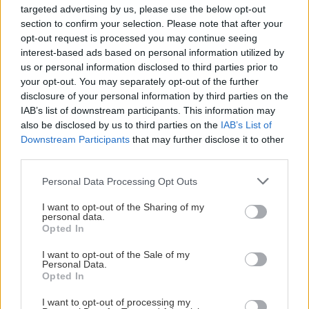
targeted advertising by us, please use the below opt-out
section to confirm your selection. Please note that after your
opt-out request is processed you may continue seeing
GOSSIP - LIFESTYLE
02:16
Όλες οι ειδήσεις
interest-based ads based on personal information utilized by
Τούνη: «Έβγαλα όλο το βράδυ στο νοσοκομείο
us or personal information disclosed to third parties prior to
με ορούς και αντιβιώσεις»
your opt-out. You may separately opt-out of the further
disclosure of your personal information by third parties on the
IAB’s list of downstream participants. This information may
ΣΧΕΣΕΙΣ ΚΑΙ SEX
00:00
also be disclosed by us to third parties on the
IAB’s List of
Ο σύντροφός σου σε κάνει καλύτερο άνθρωπο;
Downstream Participants
that may further disclose it to other
third parties.
GOSSIP - LIFESTYLE
23:00
Personal Data Processing Opt Outs
ΠΕΡΙΣΣΟΤΕΡΑ
Μπρούκλιν Μπέκαμ: Εβρασε μακαρόνια με
I want to opt-out of the Sharing of my
θαλασσινό νερό
personal data.
Opted In
I want to opt-out of the Sale of my
ΑΘΛΗΤΙΚΑ
22:16
ΚΡΗΤΗ
Personal Data.
ΑΕΚ: Φιλική τεσσάρα στην Καλλιθέα πριν το
Opted In
Κρήτη: Άγριος ξυλοδαρμός 51χρονου
Σούπερ Καπ με τον ΟΦΗ
τουρίστα - Συνελήφθησαν πέντε
I want to opt-out of processing my