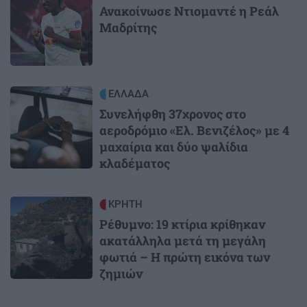
Ανακοίνωσε Ντιομαντέ η Ρεάλ
Μαδρίτης
Image
ΕΛΛΑΔΑ
Συνελήφθη 37χρονος στο
αεροδρόμιο «Ελ. Βενιζέλος» με 4
μαχαίρια και δύο ψαλίδια
κλαδέματος
Image
ΚΡΗΤΗ
Ρέθυμνο: 19 κτίρια κρίθηκαν
ακατάλληλα μετά τη μεγάλη
φωτιά – Η πρώτη εικόνα των
ζημιών