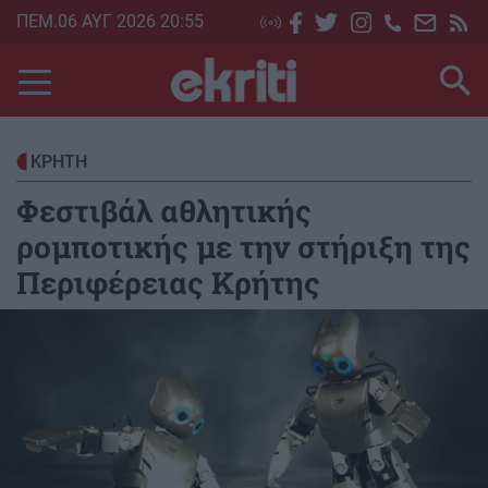
Skip
ΠΕΜ.06 ΑΥΓ 2026 20:55
to
main
content
ΚΡΗΤΗ
Φεστιβάλ αθλητικής
ρομποτικής με την στήριξη της
Περιφέρειας Κρήτης