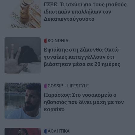
ΓΣΕΕ: Τι ισχύει για τους μισθούς
ιδιωτικών υπαλλήλων τον
Δεκαπενταύγουστο
Image
ΚΟΙΝΩΝΙΑ
Εφιάλτης στη Ζάκυνθο: Οκτώ
γυναίκες καταγγέλλουν ότι
βιάστηκαν μέσα σε 20 ημέρες
Image
GOSSIP - LIFESTYLE
Παράσχος: Στο νοσοκομείο ο
ηθοποιός που δίνει μάχη με τον
καρκίνο
Image
ΑΘΛΗΤΙΚΑ