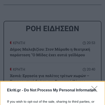
ΡΟΗ ΕΙΔΗΣΕΩΝ
ΚΡΗΤΗ
20:53
Δήμος Μαλεβιζίου: Στον Μάραθο η θεατρική
παράσταση "Ο Μίδας έχει αυτιά γαϊδάρου
ΚΡΗΤΗ
20:40
Χανιά: Εργασία για πολίτες τρίτων χωρών –
Ενημερωτική δράση στο Εργατικό Κέντρο
Ekriti.gr -
Do Not Process My Personal Information
ΚΡΗΤΗ
20:36
If you wish to opt-out of the sale, sharing to third parties, or
Ηράκλειο: Κυκλοφοριακές ρυθμίσεις έξι