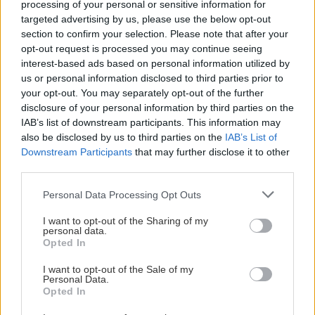
processing of your personal or sensitive information for
μηνών στον ΒΟΑΚ – Σε ποιο τμήμα θα γίνονται
targeted advertising by us, please use the below opt-out
τα έργα
section to confirm your selection. Please note that after your
opt-out request is processed you may continue seeing
Όλες οι ειδήσεις
interest-based ads based on personal information utilized by
BUSINESS
20:32
us or personal information disclosed to third parties prior to
CrediaBank: Ισχυρή κερδοφορία στα
your opt-out. You may separately opt-out of the further
οικονομικά αποτελέσματα Α' εξαμήνου 2026
disclosure of your personal information by third parties on the
IAB’s list of downstream participants. This information may
also be disclosed by us to third parties on the
IAB’s List of
ΟΙΚΟΝΟΜΙΑ
20:20
Downstream Participants
that may further disclose it to other
ΓΣΕΕ: Τι ισχύει για τους μισθούς ιδιωτικών
third parties.
υπαλλήλων τον Δεκαπενταύγουστο
Personal Data Processing Opt Outs
ΠΕΡΙΣΣΟΤΕΡΑ
I want to opt-out of the Sharing of my
ΚΟΙΝΩΝΙΑ
20:09
personal data.
Opted In
Εφιάλτης στη Ζάκυνθο: Οκτώ γυναίκες
καταγγέλλουν ότι βιάστηκαν μέσα σε 20
I want to opt-out of the Sale of my
ΚΡΗΤΗ
ημέρες
Personal Data.
Opted In
Δήμος Μαλεβιζίου: Στον Μάραθο η