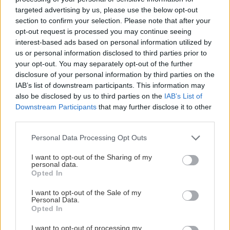
διέσχισε τη Βαλτική Θάλασσα από τη
ΚΡΗΤΗ
09:54
targeted advertising by us, please use the below opt-out
Σουηδία έως την Πολωνία (βίντεο)
Μονή Αρκαδίου: Με μεγάλη επιτυχία
section to confirm your selection. Please note that after your
ξεκίνησαν οι εκδηλώσεις για τα 160 χρόνια
opt-out request is processed you may continue seeing
interest-based ads based on personal information utilized by
από την Εθελοθυσία
us or personal information disclosed to third parties prior to
your opt-out. You may separately opt-out of the further
disclosure of your personal information by third parties on the
ΚΡΗΤΗ
09:43
ΚΡΗΤΗ
IAB’s list of downstream participants. This information may
Τροχαίο στο ΙΤΕ: Μάχη δίχως τέλος για την
also be disclosed by us to third parties on the
IAB’s List of
Στο Καστέλλι οι υπογραφές για τον
20χρονη φοιτήτρια ...
Downstream Participants
that may further disclose it to other
εξοπλισμό αεροναυτιλίας του νέου
third parties.
αεροδρομίου
ΑΦΙΕΡΩΜΑΤΑ
09:32
Personal Data Processing Opt Outs
7η Αυγούστου 626 μ.Χ.: Η νύχτα που
I want to opt-out of the Sharing of my
"γεννήθηκε" ο Ακάθιστος Ύμνος στην
personal data.
Κωνσταντινούπολη
Opted In
ΚΡΗΤΗ
I want to opt-out of the Sale of my
Personal Data.
ΚΟΙΝΩΝΙΑ
09:21
Κρήτη: Αναχωρούν εκατοντάδες
Opted In
μετανάστες και την ίδια στιγμή
Πόρτο Γερμενό: Μετρούν τις πληγές τους οι
καταφτάνουν άλλοι...
I want to opt-out of processing my