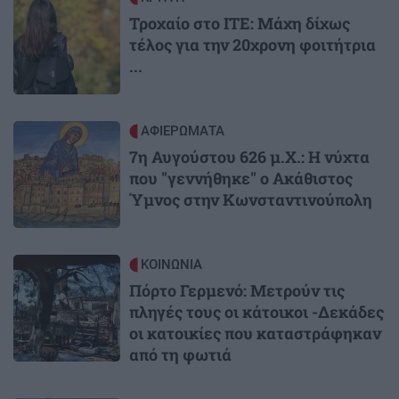
Τροχαίο στο ΙΤΕ: Μάχη δίχως
τέλος για την 20χρονη φοιτήτρια
...
Image
ΑΦΙΕΡΩΜΑΤΑ
7η Αυγούστου 626 μ.Χ.: Η νύχτα
που "γεννήθηκε" ο Ακάθιστος
Ύμνος στην Κωνσταντινούπολη
Image
ΚΟΙΝΩΝΙΑ
Πόρτο Γερμενό: Μετρούν τις
πληγές τους οι κάτοικοι -Δεκάδες
οι κατοικίες που καταστράφηκαν
από τη φωτιά