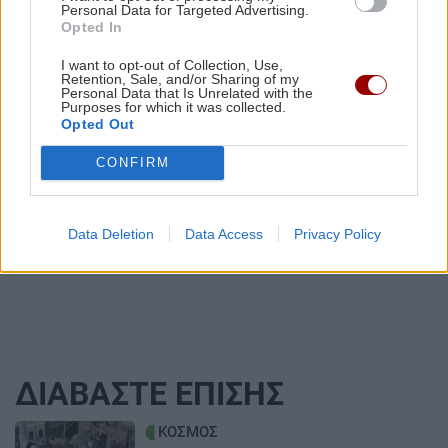
κάτοικοι -Δεκάδες οι κατοικίες που
Personal Data for Targeted Advertising.
καταστράφηκαν από τη φωτιά
Opted In
I want to opt-out of Collection, Use,
Retention, Sale, and/or Sharing of my
Personal Data that Is Unrelated with the
Purposes for which it was collected.
Opted Out
ΚΡΗΤΗ
CONFIRM
Υγειονομική θωράκιση για την
Κασταμονίτσα με δωρεά απινιδωτή
και σεμινάριο πρώτων βοηθειών!
Data Deletion
Data Access
Privacy Policy
ΔΙΑΒΑΣΤΕ ΕΠΙΣΗΣ
Image
ΚΟΣΜΟΣ