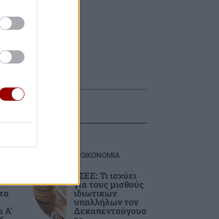
ΟΙΚΟΝΟΜΙΑ
ΓΣΕΕ: Τι ισχύει
για τους μισθούς
τα
ιδιωτικών
υπαλλήλων τον
 Α'
Δεκαπενταύγουσ