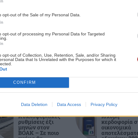
In
0:32
ΠΕΡΙΕΡΓΑ - ΠΑΡΑΞΕΝΑ
19:09
α
o opt-out of the Sale of my Personal Data.
Μαρόκο: Δοκιμάζει δρόμους που
In
δροσίζουν τις πόλεις
ες οι ειδήσεις
to opt-out of processing my Personal Data for Targeted
ing.
In
0:20
GOSSIP - LIFESTYLE
19:00
Γερονικολού: Ποζάρει με καλοκαιρινή
o opt-out of Collection, Use, Retention, Sale, and/or Sharing
ersonal Data that Is Unrelated with the Purposes for which it
διάθεση στην πισίνα
lected.
Out
ΑΘΛΗΤΙΚΑ
18:48
CONFIRM
0:09
Στέργιος Ατσαλάκης (Αντιδήμαρχος
κες
Αθλητισμού Αγίου Νικολάου): Κανένα
ΚΡΗΤΗ
BUSINESS
σε
έργο δεν χάθηκε – Οι παρεμβάσεις
Data Deletion
Data Access
Privacy Policy
Ηράκλειο:
CrediaBank:
στις αθλητικές υποδομές προχωρούν
Κυκλοφοριακές
Ισχυρή
ρυθμίσεις έξι
κερδοφορία σ
μηνών στον
οικονομικά
0:00
ΚΟΣΜΟΣ
18:40
ΒΟΑΚ – Σε ποιο
αποτελέσματα