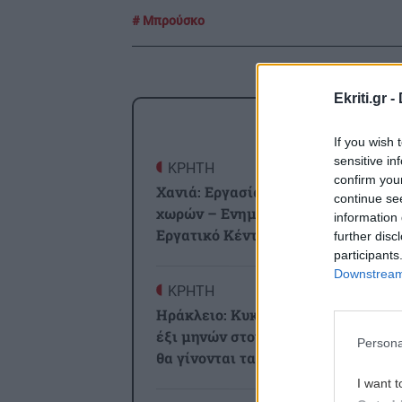
Μπρούσκο
Ekriti.gr -
ΡΟΗ
If you wish 
sensitive in
ΚΡΗΤΗ
2
confirm you
Χανιά: Εργασία για πολίτες τρίτων
continue se
χωρών – Ενημερωτική δράση στο
information 
Εργατικό Κέντρο
further disc
participants
Downstream 
ΚΡΗΤΗ
2
Ηράκλειο: Κυκλοφοριακές ρυθμίσε
έξι μηνών στον ΒΟΑΚ – Σε ποιο τμ
Persona
θα γίνονται τα έργα
I want t