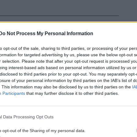
Do Not Process My Personal Information
 ΕΙΔΗΣΕΩΝ
to opt-out of the sale, sharing to third parties, or processing of your per
formation for targeted advertising by us, please use the below opt-out s
0:40
ΕΛΛΑΔΑ
19:23
r selection. Please note that after your opt-out request is processed y
Πυροσβέστες: «Ήρωες» στις φωτιές,
eing interest-based ads based on personal information utilized by us or
ξεχασμένοι μετά τη μάχη -
disclosed to third parties prior to your opt-out. You may separately opt-
Διαμαρτυρία έξω από το Μαξίμου στις
losure of your personal information by third parties on the IAB’s list of
31/08
. This information may also be disclosed by us to third parties on the
IA
Participants
that may further disclose it to other third parties.
0:36
ΚΟΣΜΟΣ
19:17
ις
ήμα
Το Ιράν απειλεί τις χώρες του Κόλπου
l Data Processing Opt Outs
με σκληρά χτυπήματα αν δεν
σταματήσουν τον Τραμπ
o opt-out of the Sharing of my personal data.