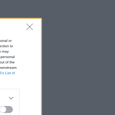
sonal or
ection to
ou may
 personal
out of the
 downstream
B’s List of