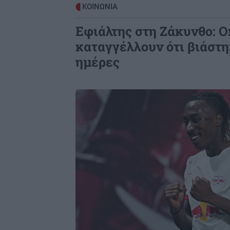
ΚΟΙΝΩΝΙΑ
ΣΠΙΤΙ
1
Εφιάλτης στη Ζάκυνθο: 
Πλυντήριο: Μπορούν να πλένονται
μαζί οι πετσέτες κουζίνας και
καταγγέλλουν ότι βιάστη
μπάνιου;
ημέρες
Image