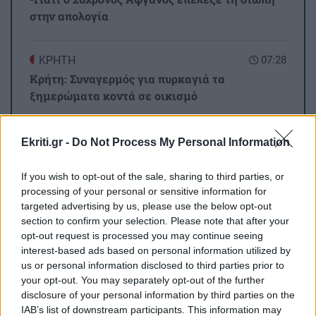
στην απολογία
ΚΡΗΤΗ
07:28
Κρήτη: Συναγερμός για πυρκαγιά τα
ξημερώματα κοντά σε οικισμό
Όλες οι ειδήσεις
ΚΟΣΜΟΣ
07:15
Ekriti.gr -
Do Not Process My Personal Information
Τουρκικές προκλήσεις με 17 παραβιάσεις και
εικονική αερομαχία σε μία ημέρα
If you wish to opt-out of the sale, sharing to third parties, or
processing of your personal or sensitive information for
targeted advertising by us, please use the below opt-out
GOSSIP - LIFESTYLE
07:00
section to confirm your selection. Please note that after your
opt-out request is processed you may continue seeing
Να ταξιδεύει μες στη θάλασσα η ψυχή (φωτο)
interest-based ads based on personal information utilized by
us or personal information disclosed to third parties prior to
ΠΕΡΙΣΣΟΤΕΡΑ
your opt-out. You may separately opt-out of the further
ΣΧΕΣΕΙΣ ΚΑΙ SEX
00:00
disclosure of your personal information by third parties on the
Χρήματα και σχέση: Πώς να μιλήσετε χωρίς να
IAB’s list of downstream participants. This information may