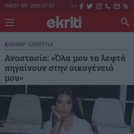
Skip
ΠΑΡ.07 ΑΥΓ 2026 07:55
to
main
content
GOSSIP - LIFESTYLE
Αναστασία: «Όλα μου τα λεφτά
πηγαίνουν στην οικογένειά
μου»