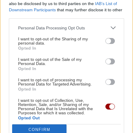
καταλήξετε σε καβγά
also be disclosed by us to third parties on the
IAB’s List of
Downstream Participants
that may further disclose it to other
ΚΡΗΤΗ
third parties.
GOSSIP - LIFESTYLE
23:00
Κρήτη: ΕΔΕ για την γυναίκα που
Η Μπάρμπρα Στρέιζαντ υπογράφει το πρώτο
Personal Data Processing Opt Outs
βρέθηκε νεκρή - Η ανακοίνωση της
της παιδικό βιβλίο
Αστυνομίας
I want to opt-out of the Sharing of my
personal data.
Opted In
ΑΘΛΗΤΙΚΑ
22:49
I want to opt-out of the Sale of my
Europa League: Η Άντερλεχτ νίκησε 1-0 τον
Personal Data.
ΠΑΟΚ στην Τούμπα κι όλα θα κριθούν στις
Opted In
Βρυξέλλες
ΕΛΛΑΔΑ
I want to opt-out of processing my
Personal Data for Targeted Advertising.
Κυψέλη: «Δεν είναι άρνηση, αλλά
Opted In
επιφύλαξη» -Γιατί ο 26χρονος
ΑΘΛΗΤΙΚΑ
22:25
Αφγανός επέλεξε τη σιωπή στην
I want to opt-out of Collection, Use,
ΠΟΑ: Ανακοίνωσε την απόκτηση τριών Ιταλών
απολογία
Retention, Sale, and/or Sharing of my
ποδοσφαιριστών
Personal Data that Is Unrelated with the
Purposes for which it was collected.
Opted Out
ΑΘΛΗΤΙΚΑ
22:25
CONFIRM