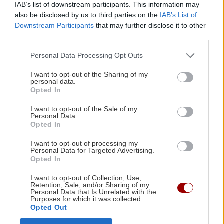
και όχι μόνο.
IAB’s list of downstream participants. This information may
also be disclosed by us to third parties on the
IAB’s List of
Μπρούσκο
Downstream Participants
that may further disclose it to other
third parties.
Personal Data Processing Opt Outs
I want to opt-out of the Sharing of my
personal data.
Opted In
ΡΟΗ ΕΙΔΗΣΕΩΝ
I want to opt-out of the Sale of my
Personal Data.
Opted In
ΚΟΣΜΟΣ
21:35
Το ταξίδι με το τρένο που θα σας μείνει
I want to opt-out of processing my
Personal Data for Targeted Advertising.
αξέχαστο (εικόνες)
Opted In
I want to opt-out of Collection, Use,
ΚΟΣΜΟΣ
21:25
Retention, Sale, and/or Sharing of my
Personal Data that Is Unrelated with the
Ιταλία: Τα ελαιοτριβεία ενώνονται να
Purposes for which it was collected.
αντιμετωπίσουν την κρίση
Opted Out