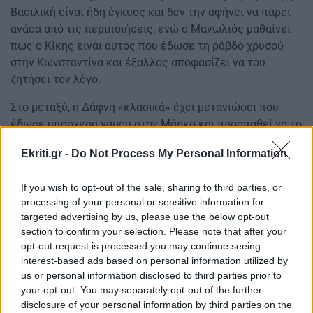
Βασιλική είναι ήδη έγκυος και δεν την αφήνει να πάρει
ανάσα από τις περιποιήσεις, ενώ ο Μανωλιός μαθαίνει
πως ο Κίκης είναι αυτός που έδωσε τη ράβδο χρυσού
στην Κωνσταντίνα και έξαλλος αποφασίζει να του
ζητήσει τον λόγο.
Στο μεταξύ, η Δάφνη «κλασικά» έχει μετανιώσει που
έδωσε υπόσχεση γάμου στον Μάρκο και προσπαθεί να το
τραβήξει πίσω. Ο Διαμαντής δέχεται πρόσκληση για ένα
Ekriti.gr -
Do Not Process My Personal Information
μυστικό και περίεργο ραντεβού, που σκοπό έχει να
εξυπηρετήσει τα σκοτεινά σχέδια με στόχο το επόμενο
If you wish to opt-out of the sale, sharing to third parties, or
χτύπημά εναντίον των Ματθαίων. Η ξαφνική παρουσία
processing of your personal or sensitive information for
του Διαμαντή στο γλέντι του γάμου στα Χανιά, θα
targeted advertising by us, please use the below opt-out
πυροδοτήσει απρόοπτες εξελίξεις και αντιδράσεις.
section to confirm your selection. Please note that after your
opt-out request is processed you may continue seeing
interest-based ads based on personal information utilized by
us or personal information disclosed to third parties prior to
Ακολουθήστε το ekriti.gr στο
Google News
και
your opt-out. You may separately opt-out of the further
μάθετε πρώτοι όλες τις ειδήσεις για την Κρήτη
disclosure of your personal information by third parties on the