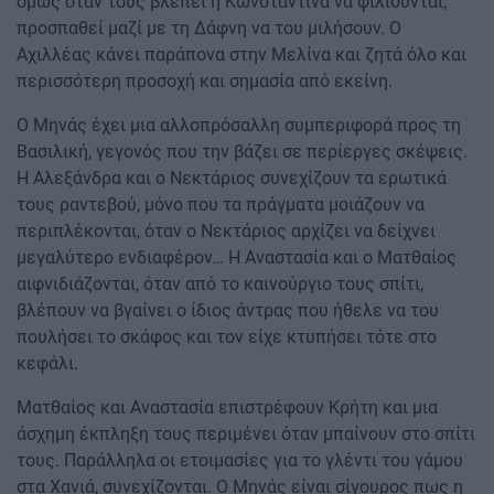
όμως όταν τους βλέπει η Κωνσταντίνα να φιλιούνται,
προσπαθεί μαζί με τη Δάφνη να του μιλήσουν. Ο
Αχιλλέας κάνει παράπονα στην Μελίνα και ζητά όλο και
περισσότερη προσοχή και σημασία από εκείνη.
Ο Μηνάς έχει μια αλλοπρόσαλλη συμπεριφορά προς τη
Βασιλική, γεγονός που την βάζει σε περίεργες σκέψεις.
Η Αλεξάνδρα και ο Νεκτάριος συνεχίζουν τα ερωτικά
τους ραντεβού, μόνο που τα πράγματα μοιάζουν να
περιπλέκονται, όταν ο Νεκτάριος αρχίζει να δείχνει
μεγαλύτερο ενδιαφέρον… Η Αναστασία και ο Ματθαίος
αιφνιδιάζονται, όταν από το καινούργιο τους σπίτι,
βλέπουν να βγαίνει ο ίδιος άντρας που ήθελε να του
πουλήσει το σκάφος και τον είχε κτυπήσει τότε στο
κεφάλι.
Ματθαίος και Αναστασία επιστρέφουν Κρήτη και μια
άσχημη έκπληξη τους περιμένει όταν μπαίνουν στο σπίτι
τους. Παράλληλα οι ετοιμασίες για το γλέντι του γάμου
στα Χανιά, συνεχίζονται. Ο Μηνάς είναι σίγουρος πως η