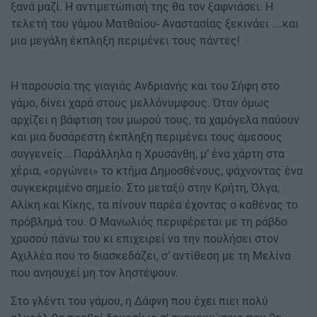
ξανά μαζί. Η αντιμετώπισή της θα τον ξαφνιάσει. Η
τελετή του γάμου Ματθαίου- Αναστασίας ξεκινάει ….και
μια μεγάλη έκπληξη περιμένει τους πάντες!
Η παρουσία της γιαγιάς Ανδριανής και του Σήφη στο
γάμο, δίνει χαρά στους μελλόνυμφους. Όταν όμως
αρχίζει η βάφτιση του μωρού τους, τα χαμόγελα παύουν
και μια δυσάρεστη έκπληξη περιμένει τους άμεσους
συγγενείς… Παράλληλα η Χρυσάνθη, μ’ ένα χάρτη στα
χέρια, «οργώνει» το κτήμα Δημοσθένους, ψάχνοντας ένα
συγκεκριμένο σημείο. Στο μεταξύ στην Κρήτη, Όλγα,
Αλίκη και Κίκης, τα πίνουν παρέα έχοντας ο καθένας το
πρόβλημά του. Ο Μανωλιός περιφέρεται με τη ράβδο
χρυσού πάνω του κι επιχειρεί να την πουλήσει στον
Αχιλλέα που το διασκεδάζει, σ’ αντίθεση με τη Μελίνα
που ανησυχεί μη τον ληστέψουν.
Στο γλέντι του γάμου, η Δάφνη που έχει πιει πολύ