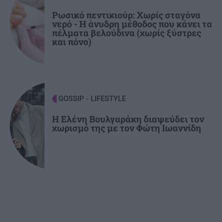
συνοριακών ελέγχων
Ρωσικό πεντικιούρ: Χωρίς σταγόνα
νερό - Η άνυδρη μέθοδος που κάνει τα
πέλματα βελούδινα (χωρίς ξύστρες
BUSINESS
20:24
και πόνο)
Με τη MINOAN LINES, το ταξίδι έχει γεύση —
και τιμές που εκπλήσσουν
GOSSIP - LIFESTYLE
Η Ελένη Βουλγαράκη διαψεύδει τον
χωρισμό της με τον Φώτη Ιωαννίδη