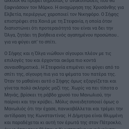
αλκοόλ θα προβεί δημοσίως σ’ ανακοινώσεις που θα
ξαφνιάσουν τον Μάρκο. Η αναχώρηση της Χρυσάνθης για
Ελβετία, περιέργως χαροποιεί τον Νικηφόρο. Ο Σήφης
επιστρέφει στα Χανιά με τη Στεφανία, η οποία όταν
διαπιστώνει ότι προτεραιότητά του είναι να δει την
Όλγα, ζητάει τη βοήθεια ενός αγαπημένου προσώπου..
για να φύγει απ’ το σπίτι.
Ο Σήφης και η Όλγα νιώθουν σίγουροι πλέον με τις
επιλογές του και έρχονται ακόμα πιο κοντά
συναισθηματικά.. Η Στεφανία επιμένει να φύγει από το
σπίτι της, σίγουρη πια για τα ψέματα του πατέρα της.
Όταν το μαθαίνει αυτό ο Σήφης όμως εξοργίζεται και
γίνεται πολύ σκληρός μαζί της. Χωρίς να πει τίποτα ο
Μηνάς, βρίσκει τη ράβδο χρυσό του Μανωλιού, την
παίρνει και την κρύβει.. Μόλις συνειδητοποιεί όμως ο
Μανωλιός ότι την έχασε, πανικοβάλλεται και τρέμει την
αντίδραση της Κωνσταντίνας. Η Δήμητρα είναι θλιμμένη
και παραδέχεται κι αυτή τον έρωτά της στον Πάτροκλο,