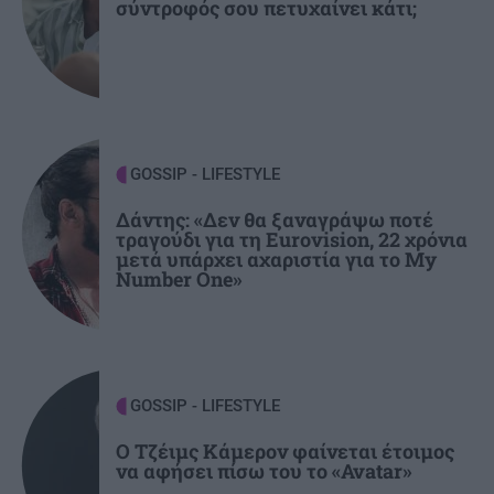
σύντροφός σου πετυχαίνει κάτι;
ΚΟΣΜΟΣ
21:46
Πέντε νεκροί σε Ουκρανία και Ρωσία από τις
ανταλλαγές πληγμάτων
ΠΟΛΙΤΙΚΗ
21:32
Άκης Σκέρτσος: Από το 2018 έως το 2025 οι
GOSSIP - LIFESTYLE
καταθέσεις φυσικών προσώπων αυξήθηκαν
Δάντης: «Δεν θα ξαναγράψω ποτέ
τραγούδι για τη Eurovision, 22 χρόνια
μετά υπάρχει αχαριστία για το My
ΕΛΛΑΔΑ
21:14
Number One»
Συγκλονίζει την Σκιάθο υπόθεση βιασμού
15χρονου μαθητή -Βία και εκβιασμοί από
17χρονο
GOSSIP - LIFESTYLE
GOSSIP - LIFESTYLE
21:00
Ο Αλέξανδρος Κοψιάλης ανέβασε βίντεο από
Ο Τζέιμς Κάμερον φαίνεται έτοιμος
να αφήσει πίσω του το «Avatar»
τη ζυγαριά μετά την απώλεια 30 κιλών