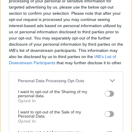
processing of your personal or sensitive information for
targeted advertising by us, please use the below opt-out
section to confirm your selection. Please note that after your
opt-out request is processed you may continue seeing
interest-based ads based on personal information utilized by
us or personal information disclosed to third parties prior to
ΡΟΗ ΕΙΔΗΣΕΩΝ
your opt-out. You may separately opt-out of the further
disclosure of your personal information by third parties on the
IAB’s list of downstream participants. This information may
ΣΧΕΣΕΙΣ ΚΑΙ SEX
00:00
also be disclosed by us to third parties on the
IAB’s List of
Χαίρεσαι πραγματικά όταν ο σύντροφός σου
Downstream Participants
that may further disclose it to other
πετυχαίνει κάτι;
third parties.
Personal Data Processing Opt Outs
GOSSIP - LIFESTYLE
23:00
I want to opt-out of the Sharing of my
Δάντης: «Δεν θα ξαναγράψω ποτέ τραγούδι για
personal data.
Opted In
τη Eurovision, 22 χρόνια μετά υπάρχει
αχαριστία για το My Number One»
I want to opt-out of the Sale of my
Personal Data.
Opted In
GOSSIP - LIFESTYLE
23:00