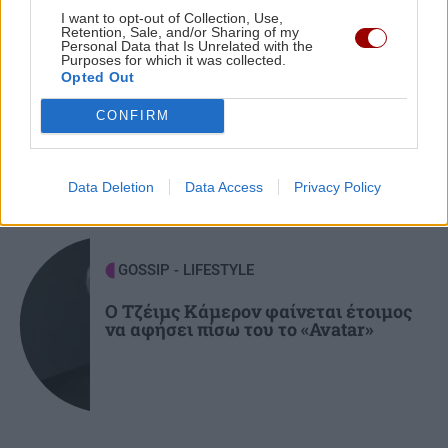
I want to opt-out of Collection, Use,
Πάνω από 24 εκατ. ευρώ κέρδη
Retention, Sale, and/or Sharing of my
Personal Data that Is Unrelated with the
Purposes for which it was collected.
Opted Out
ΥΓΕΙΑ
21:53
Αυτά τα φρούτα επιλέγουν 4 ενδοκρινολόγοι
CONFIRM
για καλύτερο έλεγχο του σακχάρου
ΠΕΡΙΣΣΟΤΕΡΑ
Data Deletion
Data Access
Privacy Policy
ΥΓΕΙΑ
21:42
Πλύσιμο των ποδιών με αλάτι και ελαιόλαδο:
Γιατί ειδικοί το συνιστούν και σε τι χρησιμεύει
GOSSIP - LIFESTYLE
Ο Τζέιμς Κάμερον φαίνεται έτοιμος
ΚΟΣΜΟΣ
21:35
να αφήσει πίσω του το «Avatar»
Το ταξίδι με το τρένο που θα σας μείνει
αξέχαστο (εικόνες)
ΚΟΣΜΟΣ
21:25