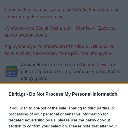
Στέγαση: Ένας στους τρεις στην Ελλάδα δυσκολεύεται
να ανταποκριθεί στο κόστος
«Μπλόκο» στα Social Media των 15άρηδων - Έρχονται
άμεσα ανακοινώσεις
Δημογλίδου για τα επεισόδια στη Νίκαια: «Ήθελαν να
δουν εικόνες να ανοίγουν το κεφάλι του υπουργού»
Ακολουθήστε το ekriti.gr στο
Google News
και
μάθετε πρώτοι όλες τις ειδήσεις για την Κρήτη
και όχι μόνο.
Λάρισα
Θάλασσα
Ekriti.gr -
Do Not Process My Personal Information
If you wish to opt-out of the sale, sharing to third parties, or
processing of your personal or sensitive information for
targeted advertising by us, please use the below opt-out
ΡΟΗ ΕΙΔΗΣΕΩΝ
section to confirm your selection. Please note that after your