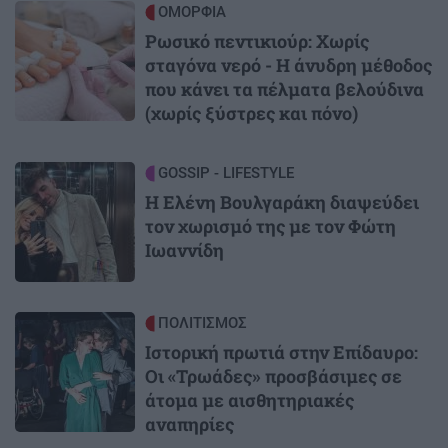
Image
ΟΜΟΡΦΙΑ
Ρωσικό πεντικιούρ: Χωρίς
σταγόνα νερό - Η άνυδρη μέθοδος
που κάνει τα πέλματα βελούδινα
(χωρίς ξύστρες και πόνο)
Image
GOSSIP - LIFESTYLE
Η Ελένη Βουλγαράκη διαψεύδει
τον χωρισμό της με τον Φώτη
Ιωαννίδη
Image
ΠΟΛΙΤΙΣΜΟΣ
Ιστορική πρωτιά στην Επίδαυρο:
Οι «Τρωάδες» προσβάσιμες σε
άτομα με αισθητηριακές
αναπηρίες