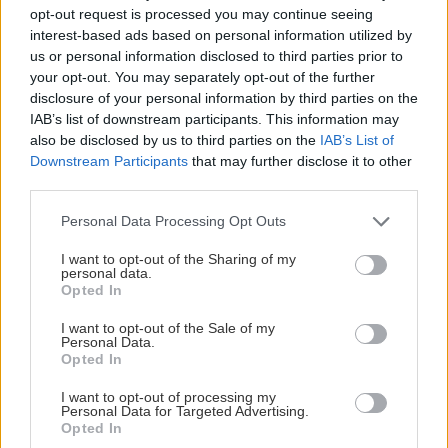
opt-out request is processed you may continue seeing
interest-based ads based on personal information utilized by
us or personal information disclosed to third parties prior to
GOSSIP - LIFESTYLE
23:00
your opt-out. You may separately opt-out of the further
Ο Τζέιμς Κάμερον φαίνεται έτοιμος να αφήσει
disclosure of your personal information by third parties on the
πίσω του το «Avatar»
IAB’s list of downstream participants. This information may
also be disclosed by us to third parties on the
IAB’s List of
Downstream Participants
that may further disclose it to other
ΕΠΙΣΤΗΜΗ
22:32
third parties.
Έφτιαξε ηλιακό γιοτ με $20.000 και διένυσε
3.000 ναυτικά μίλια χωρίς στάλα καυσίμου!
Personal Data Processing Opt Outs
I want to opt-out of the Sharing of my
personal data.
ΣΠΙΤΙ
22:21
Opted In
Κατσαρίδα στο σπίτι - Πότε πρέπει να
I want to opt-out of the Sale of my
ανησυχήσουμε
Personal Data.
Opted In
ΚΟΣΜΟΣ
22:11
I want to opt-out of processing my
Personal Data for Targeted Advertising.
Όλες οι ειδήσεις
Εξαρθρώθηκε τεράστιο δίκτυο διακίνησης
Opted In
μεταναστών και ναρκωτικών στη Μεσόγειο –