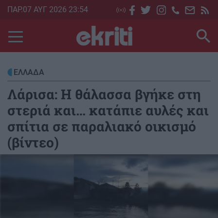
Skip
ΠΑΡ.07 ΑΥΓ 2026 23:54
to
main
content
ΕΛΛΑΔΑ
Λάρισα: Η θάλασσα βγήκε στη
στεριά και… κατάπιε αυλές και
σπίτια σε παραλιακό οικισμό
(βίντεο)