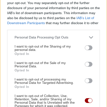
7η Αυγούστου 626 μ.Χ.: Η νύχτα που
your opt-out. You may separately opt-out of the further
"γεννήθηκε" ο Ακάθιστος Ύμνος στην
disclosure of your personal information by third parties on the
ΠΕΡΙΣΣΟΤΕΡΑ
Κωνσταντινούπολη
IAB’s list of downstream participants. This information may
also be disclosed by us to third parties on the
IAB’s List of
Downstream Participants
that may further disclose it to other
ΚΟΙΝΩΝΙΑ
09:21
third parties.
Πόρτο Γερμενό: Μετρούν τις πληγές τους οι
Personal Data Processing Opt Outs
ΚΟΣΜΟΣ
κάτοικοι -Δεκάδες οι κατοικίες που
καταστράφηκαν από τη φωτιά
I want to opt-out of the Sharing of my
Ιαπωνία: Συγκλονιστικό βίντεο από
personal data.
χειρουργείο την ώρα του σεισμού των
Opted In
7,1R
ΠΟΛΙΤΙΚΟ ΠΑΡΑΣΚΗΝΙΟ
09:08
I want to opt-out of the Sale of my
Στα Χανιά ο Κυριάκος Μητσοτάκης με τη
Personal Data.
Opted In
σύζυγό του -Βρέθηκε σε γνωστό στέκι
(εικόνες)
I want to opt-out of processing my
Personal Data for Targeted Advertising.
Opted In
GOSSIP - LIFESTYLE
GOSSIP - LIFESTYLE
09:00
I want to opt-out of Collection, Use,
Κωνσταντινίδη: Σκέφτεται να
Mike: Τροχαίο ατύχημα για τον ράπερ
Retention, Sale, and/or Sharing of my
βαφτίσει και τα τρία παιδιά της μαζί
Personal Data that Is Unrelated with the
Purposes for which it was collected.