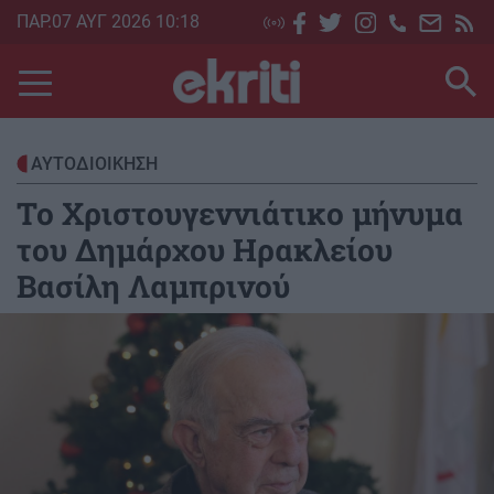
Skip
ΠΑΡ.07 ΑΥΓ 2026 10:18
to
main
content
ΑΥΤΟΔΙΟΙΚΗΣΗ
Το Χριστουγεννιάτικο μήνυμα
του Δημάρχου Ηρακλείου
Βασίλη Λαμπρινού