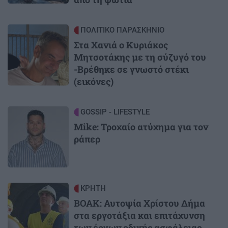
Image
ΠΟΛΙΤΙΚΟ ΠΑΡΑΣΚΗΝΙΟ
Στα Χανιά ο Κυριάκος
Μητσοτάκης με τη σύζυγό του
-Βρέθηκε σε γνωστό στέκι
(εικόνες)
Image
GOSSIP - LIFESTYLE
Mike: Τροχαίο ατύχημα για τον
ράπερ
Image
ΚΡΗΤΗ
ΒΟΑΚ: Αυτοψία Χρίστου Δήμα
στα εργοτάξια και επιτάχυνση
των έργων οδικής ασφάλειας