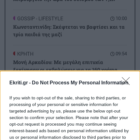
GOSSIP - LIFESTYLE
10:00
Κωνσταντινίδη: Σκέφτεται να βαφτίσει και τα
τρία παιδιά της μαζί
ΚΡΗΤΗ
09:54
Μονή Αρκαδίου: Με μεγάλη επιτυχία
ξεκίνησαν οι εκδηλώσεις για τα 160 χρόνια
από την Εθελοθυσία
Ekriti.gr -
Do Not Process My Personal Information
Όλες οι ειδήσεις
ΚΡΗΤΗ
09:43
If you wish to opt-out of the sale, sharing to third parties, or
Τροχαίο στο ΙΤΕ: Μάχη δίχως τέλος για την
processing of your personal or sensitive information for
targeted advertising by us, please use the below opt-out
20χρονη φοιτήτρια ...
section to confirm your selection. Please note that after your
opt-out request is processed you may continue seeing
interest-based ads based on personal information utilized by
ΑΦΙΕΡΩΜΑΤΑ
09:32
us or personal information disclosed to third parties prior to