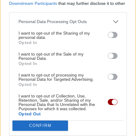
ΣΧΕΣΕΙΣ ΚΑΙ SEX
Downstream Participants
that may further disclose it to other
third parties.
Πώς θα καταλάβεις ότι ένας
ΥΓΕΙΑ
21:53
άνθρωπος δεν μπήκε τυχαία στη ζωή
Αυτά τα φρούτα επιλέγουν 4 ενδοκρινολόγοι
Personal Data Processing Opt Outs
σου
για καλύτερο έλεγχο του σακχάρου
I want to opt-out of the Sharing of my
personal data.
Opted In
ΥΓΕΙΑ
21:42
I want to opt-out of the Sale of my
Πλύσιμο των ποδιών με αλάτι και ελαιόλαδο:
Personal Data.
Γιατί ειδικοί το συνιστούν και σε τι χρησιμεύει
Opted In
ΣΧΕΣΕΙΣ ΚΑΙ SEX
I want to opt-out of processing my
Μικρές αλλαγές που μπορούν να
Personal Data for Targeted Advertising.
φέρουν ξανά τη σπίθα στη σχέση σου
ΚΟΣΜΟΣ
21:35
Opted In
Το ταξίδι με το τρένο που θα σας μείνει
I want to opt-out of Collection, Use,
αξέχαστο (εικόνες)
Retention, Sale, and/or Sharing of my
Personal Data that Is Unrelated with the
Purposes for which it was collected.
Opted Out
ΚΟΣΜΟΣ
21:25
Ιταλία: Τα ελαιοτριβεία ενώνονται να
CONFIRM
GOSSIP - LIFESTYLE
αντιμετωπίσουν την κρίση