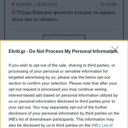
GOSSIP - LIFESTYLE
23:00
Ο Τζέιμς Κάμερον φαίνεται έτοιμος να αφήσει
πίσω του το «Avatar»
ΕΠΙΣΤΗΜΗ
22:32
Όλες οι ειδήσεις
Έφτιαξε ηλιακό γιοτ με $20.000 και διένυσε
3.000 ναυτικά μίλια χωρίς στάλα καυσίμου!
Ekriti.gr -
Do Not Process My Personal Information
If you wish to opt-out of the sale, sharing to third parties, or
ΣΠΙΤΙ
22:21
processing of your personal or sensitive information for
Κατσαρίδα στο σπίτι - Πότε πρέπει να
targeted advertising by us, please use the below opt-out
ανησυχήσουμε
section to confirm your selection. Please note that after your
opt-out request is processed you may continue seeing
interest-based ads based on personal information utilized by
ΠΕΡΙΣΣΟΤΕΡΑ
us or personal information disclosed to third parties prior to
ΚΟΣΜΟΣ
22:11
your opt-out. You may separately opt-out of the further
Εξαρθρώθηκε τεράστιο δίκτυο διακίνησης
disclosure of your personal information by third parties on the
μεταναστών και ναρκωτικών στη Μεσόγειο –
IAB’s list of downstream participants. This information may
Πάνω από 24 εκατ. ευρώ κέρδη
also be disclosed by us to third parties on the
IAB’s List of