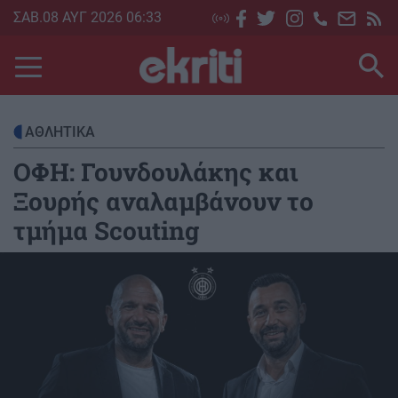
Skip
ΣΑΒ.08 ΑΥΓ 2026 06:33
to
main
content
ΑΘΛΗΤΙΚΑ
ΟΦΗ: Γουνδουλάκης και
Ξουρής αναλαμβάνουν το
τμήμα Scouting