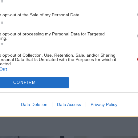
In
μνημεία και ιστορικά κτίρια για να
ία
εξοικονομήσει ενέργεια
o opt-out of the Sale of my Personal Data.
In
ΕΛΛΑΔΑ
21:43
to opt-out of processing my Personal Data for Targeted
ing.
7:00
Το τέλος μιας εποχής για το Allou! Fun
In
υχή
Park - Η περιοχή γυρίζει σελίδα
o opt-out of Collection, Use, Retention, Sale, and/or Sharing
ΕΛΛΑΔΑ
ΚΡΗΤΗ
ersonal Data that Is Unrelated with the Purposes for which it
lected.
ΑΘΛΗΤΙΚΑ
21:31
Out
Κυψέλη: «Δεν
Κρήτη:
είναι άρνηση,
Συναγερμός γ
0:00
ΟΦΗ: Πολύ κοντά στην απόκτηση του
αλλά επιφύλαξη»
πυρκαγιά τα
CONFIRM
ετε
Σαναμπρία
-Γιατί ο 26χρονος
ξημερώματα
Αφγανός
κοντά σε οικι
επέλεξε τη
σιωπή στην
ΕΠΙΣΤΗΜΗ
21:31
Data Deletion
Data Access
Privacy Policy
απολογία
3:00
Η ζέστη και ο καπνός από πυρκαγιές
το
θέτουν σε κίνδυνο τον αέρα σε
εσωτερικούς χώρους, σύμφωνα με
μελέτη