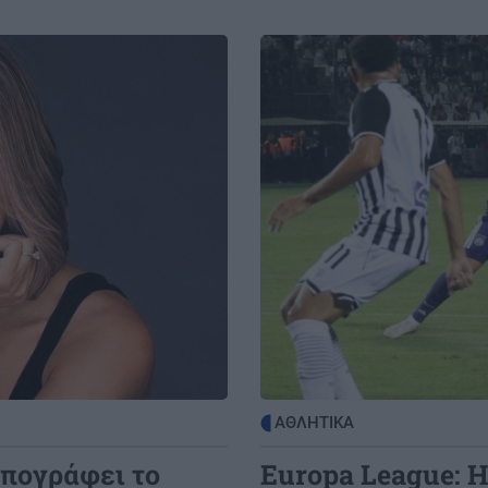
Image
ΑΘΛΗΤΙΚΑ
πογράφει το
Europa League: Η