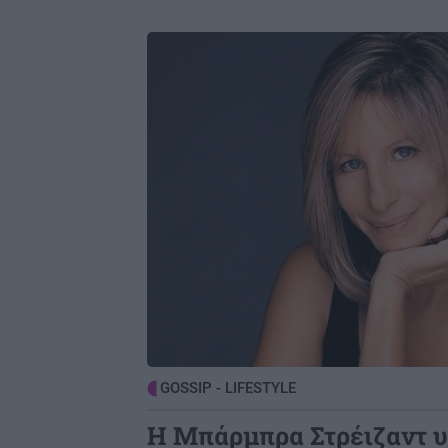
Image
GOSSIP - LIFESTYLE
Η Μπάρμπρα Στρέιζαντ υ