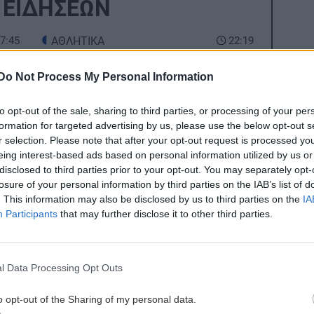
 ΕΙΔΗΣΕΩΝ
7:45
ΑΘΛΗΤΙΚΑ
22:19
Europa League: Η ΤΣΣΚΑ Σόφιας
διέλυσε 3-0 την Μακάμπι Τελ Αβίβ και
Do Not Process My Personal Information
ετοιμάζεται για ΟΦΗ (βίντεο)
to opt-out of the sale, sharing to third parties, or processing of your per
formation for targeted advertising by us, please use the below opt-out s
7:35
ΠΕΡΙΕΡΓΑ - ΠΑΡΑΞΕΝΑ
22:14
r selection. Please note that after your opt-out request is processed y
Βέλγιο: Ζει σε πλωτό σπίτι 23 μέτρων
eing interest-based ads based on personal information utilized by us or
disclosed to third parties prior to your opt-out. You may separately opt-
ανός
εδώ και χρόνια
losure of your personal information by third parties on the IAB’s list of
. This information may also be disclosed by us to third parties on the
IA
Participants
that may further disclose it to other third parties.
GOSSIP - LIFESTYLE
22:00
7:28
Γιώργος Λιάγκας: «Ο Τζορτζ Κλούνεϊ
α
της Ελλάδας…»
l Data Processing Opt Outs
ΚΟΣΜΟΣ
21:52
o opt-out of the Sharing of my personal data.
ες οι ειδήσεις
7:15
Η Βουδαπέστη χαμηλώνει τα φώτα σε