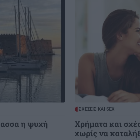
Image
2:49
ΟΙΚΟΝΟΜΙΑ
21:22
 1-0
Χρέη στις Τράπεζες: Έτσι μπορείτε να
τα βλέπετε online & σε μηνιαία βάση
2:25
ΚΟΣΜΟΣ
21:13
ιών
Πόλεμος Ρωσίας-Ουκρανίας: Η Ρωσία
κατέρριψε 1.155 Ουκρανικά drones, το
τελευταίο 24ωρο
2:25
GOSSIP - LIFESTYLE
21:00
σε
Κώστας Σαμαράς: Η οικογενειακή
φωτογραφία με την αδελφή του για
ΣΧΕΣΕΙΣ ΚΑΙ SEX
τον ένα χρόνο από τον θάνατό της
λασσα η ψυχή
Χρήματα και σχέ
χωρίς να καταλή