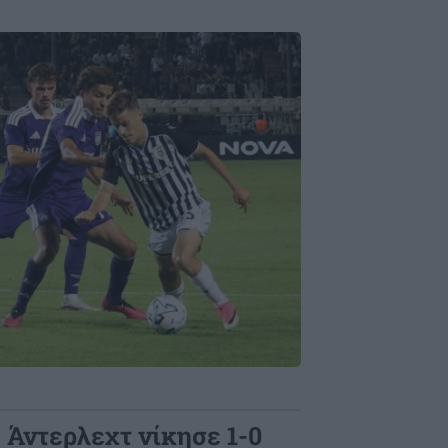
 Άντερλεχτ νίκησε 1-0