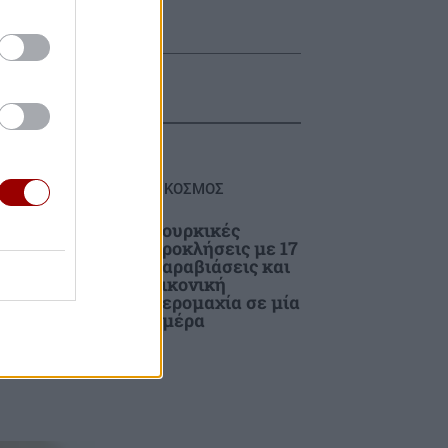
ΚΟΣΜΟΣ
Τουρκικές
ια
προκλήσεις με 17
παραβιάσεις και
εικονική
σμό
αερομαχία σε μία
ημέρα