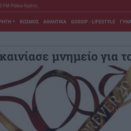
5 FM Ράδιο Κρήτη
ΡΗΤΗ
ΚΟΣΜΟΣ
ΑΘΛΗΤΙΚΑ
GOSSIP - LIFESTYLE
ΓΥΝΑ
καινίασε μνημείο για τ