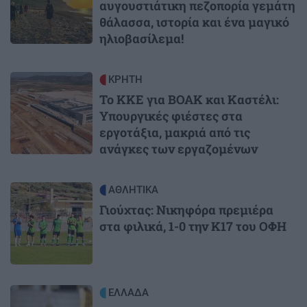
αυγουστιάτικη πεζοπορία γεμάτη
θάλασσα, ιστορία και ένα μαγικό
ηλιοβασίλεμα!
Image
ΚΡΗΤΗ
Το ΚΚΕ για ΒΟΑΚ και Καστέλι:
Υπουργικές φιέστες στα
εργοτάξια, μακριά από τις
ανάγκες των εργαζομένων
Image
ΑΘΛΗΤΙΚΑ
Γιούχτας: Νικηφόρα πρεμιέρα
στα φιλικά, 1-0 την Κ17 του ΟΦΗ
Image
ΕΛΛΑΔΑ