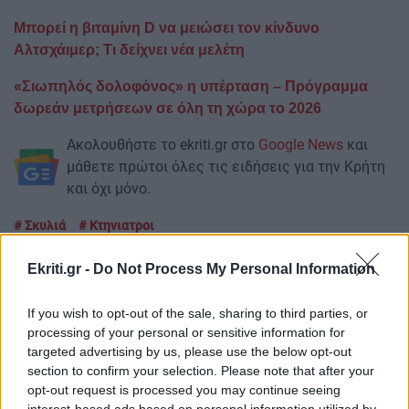
Μπορεί η βιταμίνη D να μειώσει τον κίνδυνο
Αλτσχάιμερ; Τι δείχνει νέα μελέτη
«Σιωπηλός δολοφόνος» η υπέρταση – Πρόγραμμα
δωρεάν μετρήσεων σε όλη τη χώρα το 2026
Ακολουθήστε το ekriti.gr στο
Google News
και
μάθετε πρώτοι όλες τις ειδήσεις για την Κρήτη
και όχι μόνο.
Σκυλιά
Κτηνιατροι
Ekriti.gr -
Do Not Process My Personal Information
If you wish to opt-out of the sale, sharing to third parties, or
processing of your personal or sensitive information for
ΡΟΗ ΕΙΔΗΣΕΩΝ
targeted advertising by us, please use the below opt-out
section to confirm your selection. Please note that after your
opt-out request is processed you may continue seeing
ΑΘΛΗΤΙΚΑ
22:16
interest-based ads based on personal information utilized by