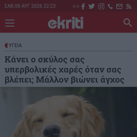
Skip
ΣΑΒ.08 ΑΥΓ 2026 22:23
to
main
content
ΥΓΕΙΑ
Κάνει ο σκύλος σας
υπερβολικές χαρές όταν σας
βλέπει; Μάλλον βιώνει άγχος