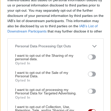
ΑΕΚ: Φιλική τεσσάρα στην Καλλιθέα πριν το
us or personal information disclosed to third parties prior to
Σούπερ Καπ με τον ΟΦΗ
your opt-out. You may separately opt-out of the further
disclosure of your personal information by third parties on the
IAB’s list of downstream participants. This information may
GOSSIP - LIFESTYLE
22:00
also be disclosed by us to third parties on the
IAB’s List of
Downstream Participants
that may further disclose it to other
Ριφιφί: Η σειρά του Σωτήρη Τσαφούλια
third parties.
έρχεται στην ελεύθερη τηλεόραση
Personal Data Processing Opt Outs
ΕΛΛΑΔΑ
21:55
I want to opt-out of the Sharing of my
personal data.
Στα ίχνη του μύθου: Η αναπαράσταση του
Opted In
"Δράκου" και του θερισμού στην Κοζάνη
(βίντεο)
I want to opt-out of the Sale of my
Personal Data.
Opted In
Όλες οι ειδήσεις
ΟΙΚΟΝΟΜΙΑ
21:46
I want to opt-out of processing my
Personal Data for Targeted Advertising.
ΑΑΔΕ: Ποιοι φορολογούμενοι θα λάβουν email
Opted In
ή τηλεφώνημα για φορολογικές εκκρεμότητες
I want to opt-out of Collection, Use,
Retention, Sale, and/or Sharing of my