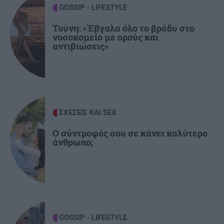
GOSSIP - LIFESTYLE
ΕΛΛΑΔΑ
21:35
Τούνη: «Έβγαλα όλο το βράδυ στο
νοσοκομείο με ορούς και
Κινηματογραφικός Τουρισμός: Η «Οδύσσεια»
αντιβιώσεις»
φέρνει εκρηκτική άνοδο στις κρατήσεις
ΠΟΛΙΤΙΣΜΟΣ
21:22
Ναύπλιο: 7ο Φεστιβάλ παραδοσιακών χορών -
Αντάμωμα Ελλάδας και Κύπρου με φόντο το
ΣΧΕΣΕΙΣ ΚΑΙ SEX
Μπούρτζι
Ο σύντροφός σου σε κάνει καλύτερο
άνθρωπο;
GOSSIP - LIFESTYLE