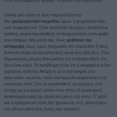
Όταν η ανασφάλεια φοράει τη μάσκα του παιχνιδιού
Πολλά από αυτά τα τεστ παρουσιάζονται
σαν
, όμως η ψυχολογία λέει
χιουμοριστικά παιχνίδια
κάτι διαφορετικό. Όταν αναζητάς συνεχώς αποδείξεις
αγάπης, συχνά προσπαθείς να διαχειριστείς έναν φόβο
που υπάρχει ήδη μέσα σου. Ίσως
φοβάσαι την
, ίσως έχεις πληγωθεί στο παρελθόν ή ίσως
απόρριψη
δυσκολεύεσαι να εμπιστευτείς αυτό που ήδη ζεις. Έτσι,
δημιουργείς μικρές δοκιμασίες για να βεβαιωθείς ότι
όλα είναι καλά. Το πρόβλημα είναι ότι η ανασφάλεια δεν
χορταίνει εύκολα. Ακόμη κι αν ο σύντροφός σου
απαντήσει «σωστά», πολύ σύντομα θα εμφανιστεί ένα
καινούριο τεστ. Σαν να προσπαθείς να γεμίσεις ένα
ποτήρι με μια μικρή τρύπα στον πάτο. Η προσωρινή
ανακούφιση έρχεται, αλλά δεν μένει για πολύ. Γι’ αυτό
και η πραγματική λύση δεν βρίσκεται στις απαντήσεις
του άλλου αλλά στις δικές σου ανάγκες.