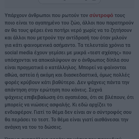
Υπάρχουν άνθρωποι που ρωτούν τον
τους
σύντροφό
ποιο είναι το αγαπημένο του ζώο, άλλοι που παρατηρούν
αν θα τους φέρει ένα ποτήρι νερό χωρίς να το ζητήσουν
και άλλοι που μετρούν την αντίδρασή του όταν μιλούν
για κάτι φαινομενικά ασήμαντο. Τα τελευταία χρόνια τα
social media έχουν γεμίσει με μικρά «
» που
τεστ σχέσης
υπόσχονται να αποκαλύψουν αν ο άνθρωπος δίπλα σου
είναι πραγματικά ο κατάλληλος. Μπορεί να φαίνονται
αθώα, αστεία ή ακόμη και διασκεδαστικά, όμως πολλές
φορές κρύβουν κάτι βαθύτερο. Δεν ψάχνεις πάντα την
απάντηση στην ερώτηση που κάνεις. Συχνά
ψάχνεις
ότι αγαπιέσαι, ότι σε βλέπουν, ότι
επιβεβαίωση
μπορείς να νιώσεις ασφαλής. Κι εδώ αρχίζει το
ενδιαφέρον. Γιατί το θέμα δεν είναι αν ο σύντροφός σου
θα περάσει το τεστ. Το θέμα είναι γιατί αισθάνεσαι την
ανάγκη να του το δώσεις.