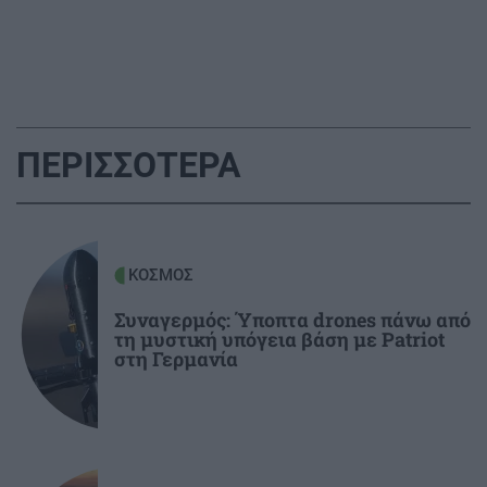
ΑΘΛΗΤΙΚΑ
22:16
ΑΕΚ: Φιλική τεσσάρα στην Καλλιθέα πριν το
Σούπερ Καπ με τον ΟΦΗ
GOSSIP - LIFESTYLE
22:00
ΠΕΡΙΣΣΟΤΕΡΑ
Ριφιφί: Η σειρά του Σωτήρη Τσαφούλια
έρχεται στην ελεύθερη τηλεόραση
ΕΛΛΑΔΑ
21:55
ΚΟΣΜΟΣ
Στα ίχνη του μύθου: Η αναπαράσταση του
Συναγερμός: Ύποπτα drones πάνω από
"Δράκου" και του θερισμού στην Κοζάνη
τη μυστική υπόγεια βάση με Patriot
(βίντεο)
στη Γερμανία
ΟΙΚΟΝΟΜΙΑ
21:46
ΑΑΔΕ: Ποιοι φορολογούμενοι θα λάβουν email
ή τηλεφώνημα για φορολογικές εκκρεμότητες