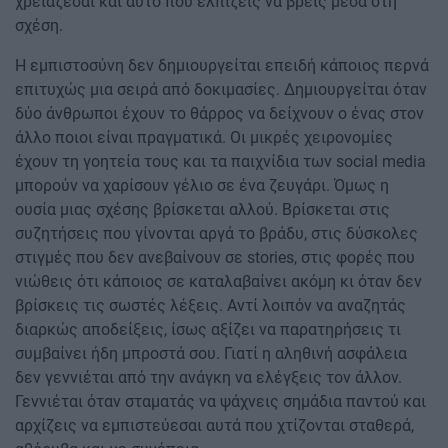
χρειάζεσαι και αυτό που ελπίζεις να βρεις μέσα στη
σχέση.
Η εμπιστοσύνη δεν δημιουργείται επειδή κάποιος περνά
επιτυχώς μια σειρά από δοκιμασίες. Δημιουργείται όταν
δύο άνθρωποι έχουν το θάρρος να δείχνουν ο ένας στον
άλλο ποιοι είναι πραγματικά. Οι μικρές χειρονομίες
έχουν τη γοητεία τους και τα παιχνίδια των social media
μπορούν να χαρίσουν γέλιο σε ένα ζευγάρι. Όμως η
ουσία μιας σχέσης βρίσκεται αλλού. Βρίσκεται στις
συζητήσεις που γίνονται αργά το βράδυ, στις δύσκολες
στιγμές που δεν ανεβαίνουν σε stories, στις φορές που
νιώθεις ότι κάποιος σε καταλαβαίνει ακόμη κι όταν δεν
βρίσκεις τις σωστές λέξεις. Αντί λοιπόν να αναζητάς
διαρκώς αποδείξεις, ίσως αξίζει να παρατηρήσεις τι
συμβαίνει ήδη μπροστά σου. Γιατί η αληθινή ασφάλεια
δεν γεννιέται από την ανάγκη να ελέγξεις τον άλλον.
Γεννιέται όταν σταματάς να ψάχνεις σημάδια παντού και
αρχίζεις να εμπιστεύεσαι αυτά που χτίζονται σταθερά,