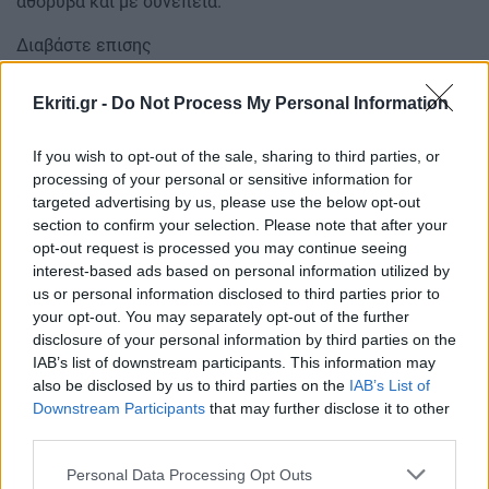
αθόρυβα και με συνέπεια.
Διαβάστε επισης
Γιατί χάνεις το ενδιαφέρον σου μόλις κάποιος δείξει ότι
Ekriti.gr -
Do Not Process My Personal Information
σε θέλει πραγματικά;
If you wish to opt-out of the sale, sharing to third parties, or
Πώς να μιλήσεις για τα σεξουαλικώς μεταδιδόμενα
processing of your personal or sensitive information for
νοσήματα χωρίς να γίνει άβολο
targeted advertising by us, please use the below opt-out
section to confirm your selection. Please note that after your
Ακολουθήστε το ekriti.gr στο
Google News
και
opt-out request is processed you may continue seeing
μάθετε πρώτοι όλες τις ειδήσεις για την Κρήτη
interest-based ads based on personal information utilized by
και όχι μόνο.
us or personal information disclosed to third parties prior to
your opt-out. You may separately opt-out of the further
Σύντροφος
Σχέση
disclosure of your personal information by third parties on the
IAB’s list of downstream participants. This information may
also be disclosed by us to third parties on the
IAB’s List of
Downstream Participants
that may further disclose it to other
third parties.
ΡΟΗ ΕΙΔΗΣΕΩΝ
Personal Data Processing Opt Outs