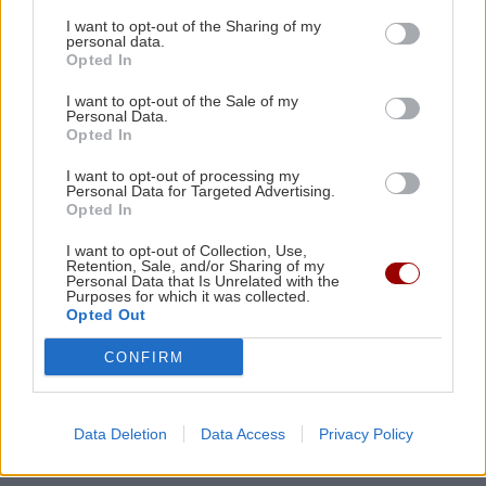
I want to opt-out of the Sharing of my
personal data.
ΚΟΣΜΟΣ
06:30
Opted In
Συναγερμός: Ύποπτα drones πάνω από τη
μυστική υπόγεια βάση με Patriot στη Γερμανία
I want to opt-out of the Sale of my
Personal Data.
Opted In
GOSSIP - LIFESTYLE
02:16
I want to opt-out of processing my
Personal Data for Targeted Advertising.
Τούνη: «Έβγαλα όλο το βράδυ στο νοσοκομείο
Opted In
με ορούς και αντιβιώσεις»
I want to opt-out of Collection, Use,
Retention, Sale, and/or Sharing of my
Personal Data that Is Unrelated with the
ΣΧΕΣΕΙΣ ΚΑΙ SEX
00:00
Purposes for which it was collected.
Opted Out
Ο σύντροφός σου σε κάνει καλύτερο άνθρωπο;
CONFIRM
GOSSIP - LIFESTYLE
23:00
Μπρούκλιν Μπέκαμ: Εβρασε μακαρόνια με
Όλες οι ειδήσεις
Data Deletion
Data Access
Privacy Policy
θαλασσινό νερό