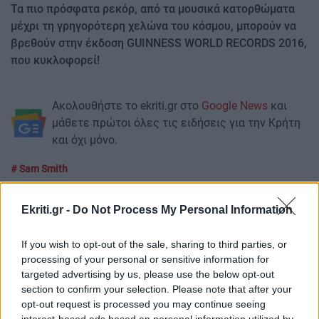
Τα πιο πρόσφατα ρεκόρ, από τα μουσικά κατορθώματα
μέχρι τη γρηγορότερη χελώνα του κόσμου, μπορούν να
βρεθούν στην έκδοση GUINNESS WORLD RECORDS 2016,
που κυκλοφορεί!
Ακολουθήστε το ekriti.gr στο
Google News
και
μάθετε πρώτοι όλες τις ειδήσεις για την Κρήτη
και όχι μόνο.
Sam Smith
Ekriti.gr -
Do Not Process My Personal Information
If you wish to opt-out of the sale, sharing to third parties, or
ΡΟΗ ΕΙΔΗΣΕΩΝ
processing of your personal or sensitive information for
targeted advertising by us, please use the below opt-out
section to confirm your selection. Please note that after your
ΕΛΛΑΔΑ
19:11
opt-out request is processed you may continue seeing