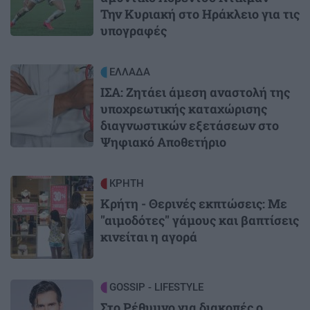
Την Κυριακή στο Ηράκλειο για τις
υπογραφές
Image
ΕΛΛΑΔΑ
ΙΣΑ: Ζητάει άμεση αναστολή της
υποχρεωτικής καταχώρισης
διαγνωστικών εξετάσεων στο
Ψηφιακό Αποθετήριο
Image
ΚΡΗΤΗ
Κρήτη - Θερινές εκπτώσεις: Με
"αιμοδότες" γάμους και βαπτίσεις
κινείται η αγορά
Image
GOSSIP - LIFESTYLE
Στο Ρέθυμνο για διακοπές ο