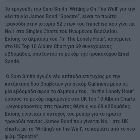
Το τραγούδι του Sam Smith ‘Writing's On The Wall’ για την
νέα ταινία James Bond “Spectre”, είναι το πρώτο
τραγούδι στην ιστορία 52 ετών του franchise που γίνεται
Νο.1 στα Singles Charts του Ηνωμένου Βασιλείου.
Επίσης το άλμπουμ του, ‘In The Lonely Hour’, παρέμεινε
στο UK Top 10 Album Chart για 69 συνεχόμενες
εβδομάδες, σπάζοντας το ρεκόρ της προκατόχου Emeli
Sandé.
Ο Sam Smith άγγιξε νέα επίπεδα επιτυχίας με την
κατάκτηση δύο βραβείων για ρεκόρ Guinness μέσα σε
μία εβδομάδα αφού το άλμπουμ του, ‘In the Lonely Hour’
έσπασε το ρεκόρ παραμονής στα UK Top 10 Album Charts
, φιγουράροντας στις πρώτες θέσεις για 69 εβδομάδες.
Επίσης είναι και ο κάτοχος του ρεκόρ για το πρώτο
τραγούδι ταινίας James Bond που γίνεται No.1 στα UK
charts, με το ‘Writing’s on the Wall’, το κομμάτι από το νέο
φιλμ “Spectre”.