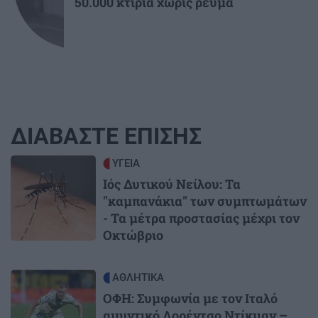
50.000 κτίρια χωρίς ρεύμα
ΔΙΑΒΑΣΤΕ ΕΠΙΣΗΣ
Image
ΥΓΕΙΑ
Ιός Δυτικού Νείλου: Τα
"καμπανάκια" των συμπτωμάτων
- Τα μέτρα προστασίας μέχρι τον
Οκτώβριο
Image
ΑΘΛΗΤΙΚΑ
ΟΦΗ: Συμφωνία με τον Ιταλό
αμυντικό Λορέντσο Ντίκμαν –