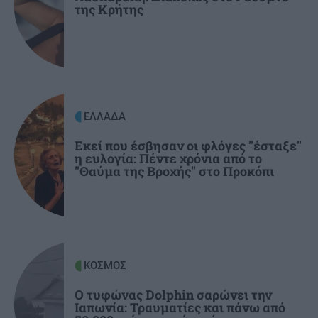
της Κρήτης
Κρήτη - Θερινές εκπτώσεις: Με "αιμοδότες"
γάμους και βαπτίσεις κινείται η αγορά
GOSSIP - LIFESTYLE
18:00
Στο Ρέθυμνο για διακοπές ο ηθοποιός
Αναστάσης Ροϊλός
ΕΛΛΑΔΑ
Εκεί που έσβησαν οι φλόγες "έσταξε"
η ευλογία: Πέντε χρόνια από το
ΚΡΗΤΗ
17:56
"Θαύμα της Βροχής" στο Προκόπι
Ηράκλειο: Επιχείρηση της Πυροσβεστικής για
τη διάσωση τραυματισμένου περιπατητή
ΚΟΣΜΟΣ
Ο τυφώνας Dolphin σαρώνει την
Ιαπωνία: Τραυματίες και πάνω από