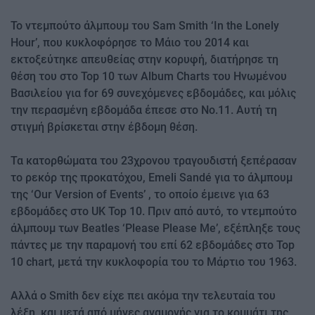
Το ντεμπούτο άλμπουμ του Sam Smith ‘In the Lonely
Hour’, που κυκλοφόρησε το Μάιο του 2014 και
εκτοξεύτηκε απευθείας στην κορυφή, διατήρησε τη
θέση του στο Top 10 των Album Charts του Ηνωμένου
Βασιλείου για for 69 συνεχόμενες εβδομάδες, και μόλις
την περασμένη εβδομάδα έπεσε στο Νο.11. Αυτή τη
στιγμή βρίσκεται στην έβδομη θέση.
Τα κατορθώματα του 23χρονου τραγουδιστή ξεπέρασαν
το ρεκόρ της προκατόχου, Emeli Sandé για το άλμπουμ
της ‘Our Version of Events’ , το οποίο έμεινε για 63
εβδομάδες στο UK Top 10. Πριν από αυτό, το ντεμπούτο
άλμπουμ των Beatles ‘Please Please Me’, εξέπληξε τους
πάντες με την παραμονή του επί 62 εβδομάδες στο Top
10 chart, μετά την κυκλοφορία του το Μάρτιο του 1963.
Αλλά ο Smith δεν είχε πει ακόμα την τελευταία του
λέξη και μετά από μήνες αναμονής για το κομμάτι της