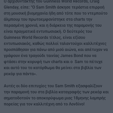
Ο αρχισυντάκτης του Guinness World Records, Craig
Glenday, είπε: “Ο Sam Smith άσκησε τεράστια επιρροή
στη μουσική βιομηχανία ήδη από τότε που το ντεμπούτο
άλμπουμ του πρωτοεμφανίστηκε στα charts την
περασμένη χρονιά, και η διάρκεια της παραμονής του
είναι πραγματικά εντυπωσιακή. Ο δεύτερός του
Guinness World Records τίτλος, είναι εξίσου
εντυπωσιακός, καθώς πολλοί ταλαντούχοι καλλιτέχνες
προσπάθησαν για πάνω από μισό αιώνα, και απέτυχαν να
γράψουν ένα τραγούδι ταινίας James Bond που να
φτάσει στην κορυφή των charts και ο Sam το πέτυχε
και αυτό του το κατόρθωμα θα μείνει στα βιβλία των
ρεκόρ για πάντα».
Αυτές οι δύο επιτυχίες του Sam Smith εξασφαλίζουν
την παραμονή του στα βιβλία καταγραφής των ρεκόρ και
σηματοδοτούν το αποκορύφωμα μιας 18μηνης λαμπρής
πορείας για τον καλλιτέχνη από το Λονδίνο!