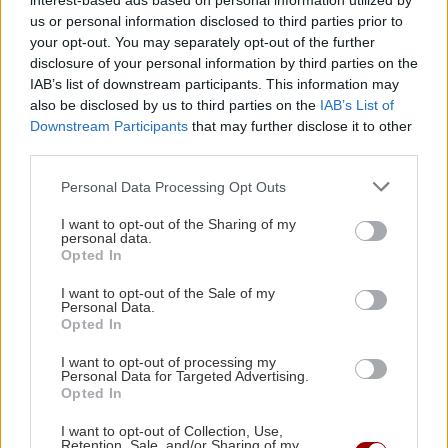
interest-based ads based on personal information utilized by
Εγκλωβισμένοι στην "κόλαση" της
us or personal information disclosed to third parties prior to
Αττικοβοιωτίας: Η ολονύχτια μάχη της
your opt-out. You may separately opt-out of the further
διάσωσης (βίντεο)
disclosure of your personal information by third parties on the
IAB’s list of downstream participants. This information may
also be disclosed by us to third parties on the
IAB’s List of
GOSSIP - LIFESTYLE
19:00
Downstream Participants
that may further disclose it to other
Λασκαράκη: Διακοπές στο Ρέθυμνο της Κρήτης
third parties.
Personal Data Processing Opt Outs
ΕΛΛΑΔΑ
18:53
I want to opt-out of the Sharing of my
Εκεί που έσβησαν οι φλόγες "έσταξε" η
personal data.
ευλογία: Πέντε χρόνια από το "Θαύμα της
Opted In
Βροχής" στο Προκόπι
I want to opt-out of the Sale of my
Personal Data.
Opted In
Όλες οι ειδήσεις
ΚΟΣΜΟΣ
18:45
I want to opt-out of processing my
Ο τυφώνας Dolphin σαρώνει την Ιαπωνία:
Personal Data for Targeted Advertising.
Τραυματίες και πάνω από 50.000 κτίρια χωρίς
Opted In
ρεύμα
I want to opt-out of Collection, Use,
Retention, Sale, and/or Sharing of my