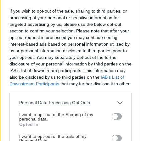
Ιός Δυτικού Νείλου: Τα "καμπανάκια" των
συμπτωμάτων - Τα μέτρα προστασίας μέχρι
If you wish to opt-out of the sale, sharing to third parties, or
τον Οκτώβριο
processing of your personal or sensitive information for
targeted advertising by us, please use the below opt-out
section to confirm your selection. Please note that after your
ΑΘΛΗΤΙΚΑ
18:29
opt-out request is processed you may continue seeing
interest-based ads based on personal information utilized by
ΟΦΗ: Συμφωνία με τον Ιταλό αμυντικό
us or personal information disclosed to third parties prior to
Λορέντσο Ντίκμαν – Την Κυριακή στο
your opt-out. You may separately opt-out of the further
Ηράκλειο για τις υπογραφές
Όλες οι ειδήσεις
disclosure of your personal information by third parties on the
IAB’s list of downstream participants. This information may
also be disclosed by us to third parties on the
IAB’s List of
ΕΛΛΑΔΑ
18:22
Downstream Participants
that may further disclose it to other
ΙΣΑ: Ζητάει άμεση αναστολή της
third parties.
υποχρεωτικής καταχώρισης διαγνωστικών
Personal Data Processing Opt Outs
εξετάσεων στο Ψηφιακό Αποθετήριο
I want to opt-out of the Sharing of my
personal data.
ΚΡΗΤΗ
18:11
ΠΕΡΙΣΣΟΤΕΡΑ
Opted In
Κρήτη - Θερινές εκπτώσεις: Με "αιμοδότες"
I want to opt-out of the Sale of my
γάμους και βαπτίσεις κινείται η αγορά
Personal Data.