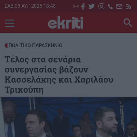
Skip
ΣΑΒ.08 ΑΥΓ 2026 18:48
to
main
content
ΠΟΛΙΤΙΚΟ ΠΑΡΑΣΚΗΝΙΟ
Τέλος στα σενάρια
συνεργασίας βάζουν
Κασσελάκης και Χαριλάου
Τρικούπη