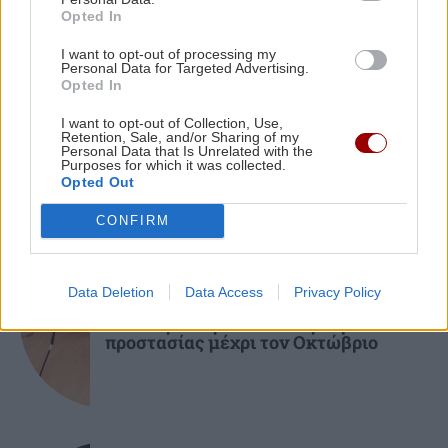
Opted In
I want to opt-out of processing my
ΚΟΣΜΟΣ
GOSSIP - LIFESTYLE
18:00
Personal Data for Targeted Advertising.
Στο Ρέθυμνο για διακοπές ο ηθοποιός
Opted In
Ο τυφώνας Dolphin σαρώνει την
Αναστάσης Ροϊλός
Ιαπωνία: Τραυματίες και πάνω από
I want to opt-out of Collection, Use,
50.000 κτίρια χωρίς ρεύμα
Retention, Sale, and/or Sharing of my
Personal Data that Is Unrelated with the
Purposes for which it was collected.
ΚΡΗΤΗ
17:56
Opted Out
Ηράκλειο: Επιχείρηση της Πυροσβεστικής για
τη διάσωση τραυματισμένου περιπατητή
CONFIRM
ΥΓΕΙΑ
ΚΟΣΜΟΣ
17:49
Data Deletion
Data Access
Privacy Policy
Ιός Δυτικού Νείλου: Τα "καμπανάκια"
Αδιανόητη σπατάλη στην Αγγλία: Σε έναν
των συμπτωμάτων - Τα μέτρα
χρόνο πετάχτηκαν φάρμακα που θα γέμιζαν 75
προστασίας μέχρι τον Οκτώβριο
πισίνες
ΚΡΗΤΗ
17:37
Σύλληψη 24χρονου στα Χανιά: Κράτησε