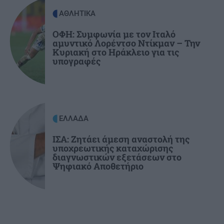
κλειδωμένη 17χρονη ανήλικη μέσα σε σπίτι
ΑΘΛΗΤΙΚΑ
ΟΦΗ: Συμφωνία με τον Ιταλό
αμυντικό Λορέντσο Ντίκμαν – Την
ΕΛΛΑΔΑ
17:25
Κυριακή στο Ηράκλειο για τις
Κιλκίς: Φωτιά σε χαμηλή βλάστηση στην
υπογραφές
Ευκαρπία – Επιχειρούν και εναέρια μέσα
ΕΛΛΑΔΑ
ΙΣΑ: Ζητάει άμεση αναστολή της
υποχρεωτικής καταχώρισης
διαγνωστικών εξετάσεων στο
Ψηφιακό Αποθετήριο