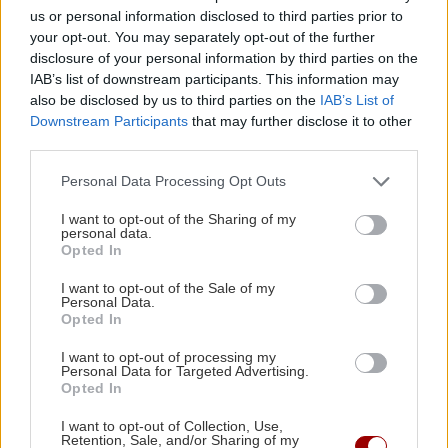
φιέστες στα εργοτάξια, μακριά από τις
us or personal information disclosed to third parties prior to
ανάγκες των εργαζομένων
your opt-out. You may separately opt-out of the further
disclosure of your personal information by third parties on the
IAB’s list of downstream participants. This information may
ΑΘΛΗΤΙΚΑ
20:42
also be disclosed by us to third parties on the
IAB’s List of
ΠΕΡΙΣΣΟΤΕΡΑ
Γιούχτας: Νικηφόρα πρεμιέρα στα φιλικά, 1-0
Downstream Participants
that may further disclose it to other
third parties.
την Κ17 του ΟΦΗ
Personal Data Processing Opt Outs
ΕΛΛΑΔΑ
20:36
I want to opt-out of the Sharing of my
ΠΕΡΙΣΣΟΤΕΡΑ
Κεφαλονιά: Εμφανίστηκαν και φέτος τα
personal data.
Opted In
πρώτα φιδάκια της Παναγίας
Οι "ήρωες της διπλανής πόρτας": Πώς
ο Οδυσσέας και ο Πίτερ Πάρκερ
I want to opt-out of the Sale of my
Personal Data.
άλλαξαν τη μυθολογία
Opted In
ΕΛΛΑΔΑ
20:24
Χαλκιδική: 8χρονος τραυματίστηκε χτυπώντας
I want to opt-out of processing my
το κεφάλι του σε πέτρα μετά από βουτιά
Personal Data for Targeted Advertising.
Opted In
I want to opt-out of Collection, Use,
ΑΘΛΗΤΙΚΑ
20:22
GOSSIP - LIFESTYLE
Retention, Sale, and/or Sharing of my