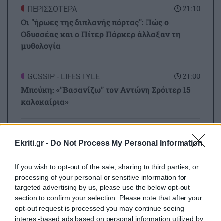
ΠΕΡΙΣΣΟΤΕΡΑ
21:10
Οι "ήρωες της διπλανής πόρτας": Πώς ο
Οδυσσέας και ο Πίτερ Πάρκερ άλλαξαν τη
μυθολογία
GOSSIP - LIFESTYLE
21:00
Μπούκη: «"Βασανίζω" τον Αντώνη Σρόιτερ 15
καλοκαίρια»
ΚΡΗΤΗ
20:55
Ekriti.gr -
Do Not Process My Personal Information
Από τη Μίλατο στα Ανώγεια: Μια
αυγουστιάτικη πεζοπορία γεμάτη θάλασσα,
If you wish to opt-out of the sale, sharing to third parties, or
ιστορία και ένα μαγικό ηλιοβασίλεμα!
processing of your personal or sensitive information for
Όλες οι ειδήσεις
targeted advertising by us, please use the below opt-out
section to confirm your selection. Please note that after your
ΚΡΗΤΗ
20:48
opt-out request is processed you may continue seeing
Το ΚΚΕ για ΒΟΑΚ και Καστέλι: Υπουργικές
interest-based ads based on personal information utilized by