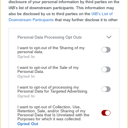
ΠΕΡΙΣΣΟΤΕΡΑ
εξεταστεί και το 2022
disclosure of your personal information by third parties on the
IAB’s list of downstream participants. This information may
also be disclosed by us to third parties on the
IAB’s List of
Downstream Participants
that may further disclose it to other
ΑΥΤΟΔΙΟΙΚΗΣΗ
13:22
third parties.
Δήμος Μαλεβιζίου: Στους πρώτους της χώρας
ΕΛΛΑΔΑ
που εξασφάλισαν χρηματοδότηση για Σχέδιο
Personal Data Processing Opt Outs
Αστικής Ανθεκτικότητας
Κατήγγειλε τροχαίο και καταδίωξη
I want to opt-out of the Sharing of my
και συνελήφθη γιατί οδηγούσε
personal data.
κλεμμένο αυτοκίνητο
Opted In
ΚΡΗΤΗ
13:11
Γαύδος: Επιχείρηση διάσωσης για 31χρονη
I want to opt-out of the Sale of my
Personal Data.
γυναίκα
Opted In
I want to opt-out of processing my
Personal Data for Targeted Advertising.
GOSSIP - LIFESTYLE
13:00
GOSSIP - LIFESTYLE
Opted In
Η Μαρίνα Βερνίκου έπιασε λαγοκέφαλο και
Αθηνά Οικονομάκου και Μπρούνο
πόζαρε μαζί του
I want to opt-out of Collection, Use,
Τσερέλα στα Μπόρα Μπόρα
Retention, Sale, and/or Sharing of my
Personal Data that Is Unrelated with the
Purposes for which it was collected.
ΚΡΗΤΗ
12:50
Opted Out