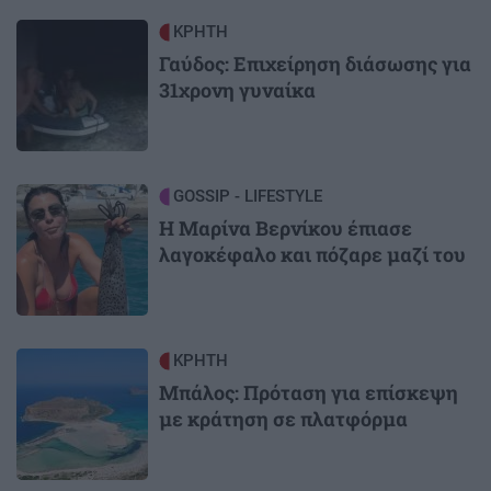
Image
ΚΡΗΤΗ
Γαύδος: Επιχείρηση διάσωσης για
31χρονη γυναίκα
Image
GOSSIP - LIFESTYLE
Η Μαρίνα Βερνίκου έπιασε
λαγοκέφαλο και πόζαρε μαζί του
Image
ΚΡΗΤΗ
Μπάλος: Πρόταση για επίσκεψη
με κράτηση σε πλατφόρμα