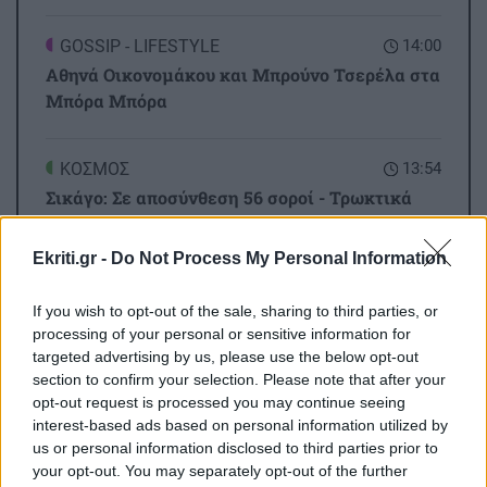
GOSSIP - LIFESTYLE
14:00
Αθηνά Οικονομάκου και Μπρούνο Τσερέλα στα
Μπόρα Μπόρα
ΚΟΣΜΟΣ
13:54
Σικάγο: Σε αποσύνθεση 56 σοροί - Τρωκτικά
και σκουλήκια στο χώρο
Ekriti.gr -
Do Not Process My Personal Information
Όλες οι ειδήσεις
ΚΟΙΝΩΝΙΑ
13:44
If you wish to opt-out of the sale, sharing to third parties, or
Θρίλερ στον Λυκαβηττό: Εντοπίστηκε σορός
processing of your personal or sensitive information for
ατόμου σε σπηλιά
targeted advertising by us, please use the below opt-out
section to confirm your selection. Please note that after your
opt-out request is processed you may continue seeing
ΕΛΛΑΔΑ
13:31
interest-based ads based on personal information utilized by
Δικηγόρος 46χρονης για Marfin: Δεν είναι η
us or personal information disclosed to third parties prior to
εντολέας μου στις φωτογραφίες, είχε
your opt-out. You may separately opt-out of the further