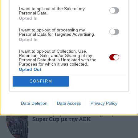
Δήμος Αγ.Νικολάου: 2ο Φεστιβάλ Κρηνών στις
I want to opt-out of the Sale of my
Βρύσες
Personal Data.
Opted In
I want to opt-out of processing my
ΟΙΚΟΝΟΜΙΑ
14:44
Personal Data for Targeted Advertising.
ΠΟΛΙΤΙΚΗ
Ο «χάρτης» των πληρωμών από e-ΕΦΚΑ, ΔΥΠΑ
Opted In
για την περίοδο 10 έως 14 Αυγούστου
Η σύσκεψη του Ευάγγελου Τυρνά και
I want to opt-out of Collection, Use,
η αναφορά του στις πυρκαγιές του
Retention, Sale, and/or Sharing of my
Ρεθύμνου
Personal Data that Is Unrelated with the
Purposes for which it was collected.
Opted Out
CONFIRM
ΑΘΛΗΤΙΚΑ
Data Deletion
Data Access
Privacy Policy
ΟΦΗ: Έφυγαν 7.000 εισιτήρια για το
Super Cup με την ΑΕΚ