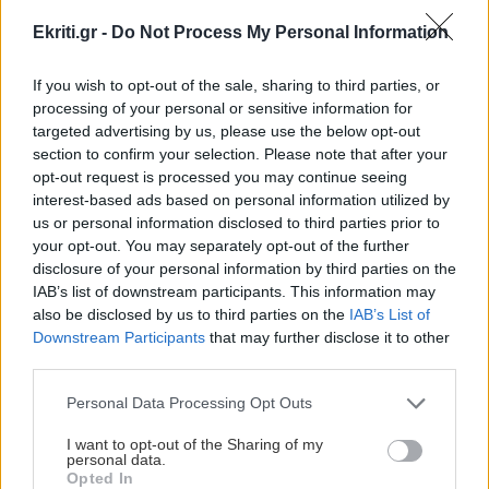
στον Άη Γιάννη
Ekriti.gr -
Do Not Process My Personal Information
ΠΕΡΙΣΣΟΤΕΡΑ
ΚΡΗΤΗ
15:19
If you wish to opt-out of the sale, sharing to third parties, or
ΒΟΑΚ: Κλείνει στις 10 και 11 Αυγούστου λόγω
processing of your personal or sensitive information for
targeted advertising by us, please use the below opt-out
επικίνδυνων βράχων στη γέφυρα Ξηροποτάμου
section to confirm your selection. Please note that after your
ΕΛΛΑΔΑ
opt-out request is processed you may continue seeing
Σε 57χρονη γυναίκα ανήκει η σορός
interest-based ads based on personal information utilized by
ΚΟΣΜΟΣ
15:09
στον Λυκαβηττό, από πτώση ο θάνατος
us or personal information disclosed to third parties prior to
Αραγτσί: Ιράν και το Ομάν είναι πολύ κοντά
your opt-out. You may separately opt-out of the further
στην επίτευξη μίας συμφωνίας
disclosure of your personal information by third parties on the
IAB’s list of downstream participants. This information may
also be disclosed by us to third parties on the
IAB’s List of
GOSSIP - LIFESTYLE
15:00
Downstream Participants
that may further disclose it to other
Ο Γιάννης Τσιμιτσέλης φέρνει την απόλυτη
third parties.
ανατροπή με το «The Quiz With Balls» στον
ΑΘΛΗΤΙΚΑ
Personal Data Processing Opt Outs
ΣΚΑΪ
ΟΦΗ: Ο νεαρότερος κάτοχος
I want to opt-out of the Sharing of my
εισιτηρίου διαρκείας είναι μόλις δύο
personal data.
μηνών! (βίντεο)
ΚΡΗΤΗ
14:53
Opted In