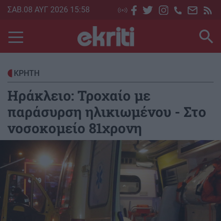
Skip
ΣΑΒ.08 ΑΥΓ 2026 15:58
to
main
content
ΚΡΗΤΗ
Ηράκλειο: Τροχαίο με
παράσυρση ηλικιωμένου - Στο
νοσοκομείο 81χρονη