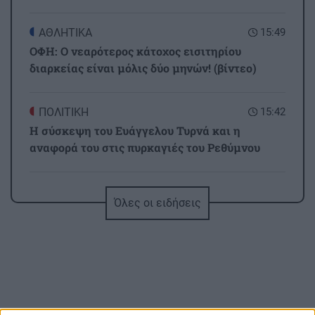
ΑΘΛΗΤΙΚΑ
15:49
ΟΦΗ: Ο νεαρότερος κάτοχος εισιτηρίου
διαρκείας είναι μόλις δύο μηνών! (βίντεο)
ΠΟΛΙΤΙΚΗ
15:42
Η σύσκεψη του Ευάγγελου Τυρνά και η
αναφορά του στις πυρκαγιές του Ρεθύμνου
ΑΘΛΗΤΙΚΑ
15:35
Όλες οι ειδήσεις
ΟΦΗ: Έφυγαν 7.000 εισιτήρια για το Super Cup
με την ΑΕΚ
ΚΡΗΤΙΚΑ ΚΑΙ ΑΛΛΑ
15:28
Ηράκλειο: 40 ημέρες χωρίς τη Μαρία
Αντωνογιαννάκη - Την Κυριακή το μνημόσυνο