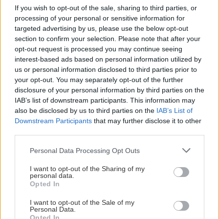
If you wish to opt-out of the sale, sharing to third parties, or
processing of your personal or sensitive information for
ΚΡΗΤΗ
08:11
targeted advertising by us, please use the below opt-out
Ηράκλειο: Συγκίνηση στην εορτή του Αγίου
section to confirm your selection. Please note that after your
Μύρωνος - Χειροτονία νέου πρεσβυτέρου
opt-out request is processed you may continue seeing
interest-based ads based on personal information utilized by
us or personal information disclosed to third parties prior to
ΓΥΝΑΙΚΑ
08:00
your opt-out. You may separately opt-out of the further
Όλες οι ειδήσεις
Τα ζώδια της Κυριακής
disclosure of your personal information by third parties on the
IAB’s list of downstream participants. This information may
also be disclosed by us to third parties on the
IAB’s List of
ΚΡΗΤΗ
07:47
Downstream Participants
that may further disclose it to other
third parties.
Στο «κόκκινο» η Κρήτη για εκδήλωση
πυρκαγιάς – Πού απαγορεύεται η κυκλοφορία
Personal Data Processing Opt Outs
I want to opt-out of the Sharing of my
ΚΡΗΤΗ
07:33
personal data.
ΠΕΡΙΣΣΟΤΕΡΑ
Opted In
Κρήτη: Άγριος ξυλοδαρμός 51χρονου τουρίστα -
Συνελήφθησαν πέντε νεαροί
I want to opt-out of the Sale of my
Personal Data.
Opted In