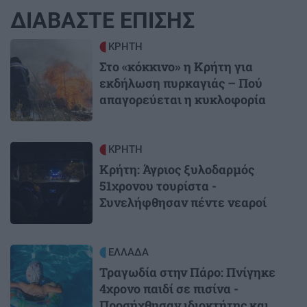
ΔΙΑΒΑΣΤΕ ΕΠΙΣΗΣ
Image
ΚΡΗΤΗ
Στο «κόκκινο» η Κρήτη για
εκδήλωση πυρκαγιάς – Πού
απαγορεύεται η κυκλοφορία
Image
ΚΡΗΤΗ
Κρήτη: Άγριος ξυλοδαρμός
51χρονου τουρίστα -
Συνελήφθησαν πέντε νεαροί
Image
ΕΛΛΑΔΑ
Τραγωδία στην Πάρο: Πνίγηκε
4χρονο παιδί σε πισίνα -
Προσήχθησαν ιδιοκτήτης και