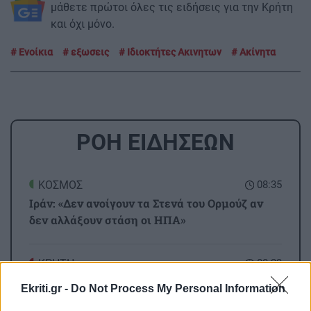
μάθετε πρώτοι όλες τις ειδήσεις για την Κρήτη
και όχι μόνο.
Ενοίκια
εξωσεις
Ιδιοκτήτες Ακινητων
Ακίνητα
ΡΟΗ ΕΙΔΗΣΕΩΝ
ΚΟΣΜΟΣ
08:35
Ιράν: «Δεν ανοίγουν τα Στενά του Ορμούζ αν
δεν αλλάξουν στάση οι ΗΠΑ»
ΚΡΗΤΗ
08:23
Τραγωδία στον Κάβρο Χανίων - Νεκρή 62χρονη
Ekriti.gr -
Do Not Process My Personal Information
τουρίστρια στη θάλασσα