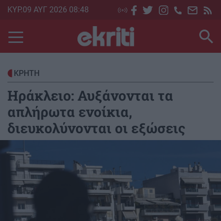
Skip
ΚΥΡ.09 ΑΥΓ 2026 08:48
to
main
content
ΚΡΗΤΗ
Ηράκλειο: Αυξάνονται τα
απλήρωτα ενοίκια,
διευκολύνονται οι εξώσεις