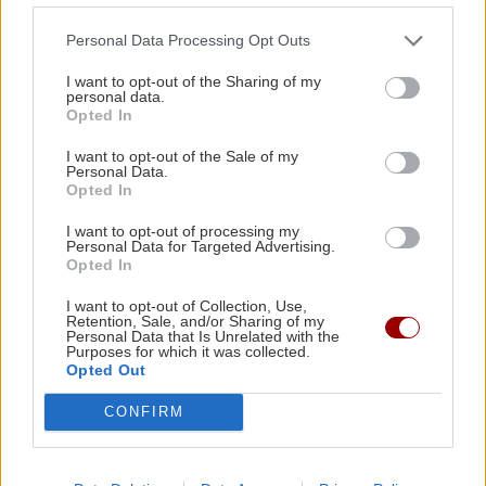
προετοιμασίες για τη νέα σχολική
Επιτήδειοι τηλεφωνούν ως υπάλληλοι του ΚΕΠ
χρονιά»
Γαζίου και ξαφρίζουν λογαριασμούς
Personal Data Processing Opt Outs
I want to opt-out of the Sharing of my
personal data.
ΚΡΗΤΗ
10:42
Opted In
ΒΟΑΚ: Σεπτέμβριο η παράδοση των 10,2 χλμ
I want to opt-out of the Sale of my
του Νεάπολη - Άγιος Νικόλαος
ΕΠΙΣΤΗΜΗ
Personal Data.
Opted In
Έρχεται ολική έκλειψη ηλίου - Θα
σκοτεινιάσει η μισή Ευρώπη
I want to opt-out of processing my
ΚΟΙΝΩΝΙΑ
10:35
Personal Data for Targeted Advertising.
Επικίνδυνα παιχνίδια ανηλίκων: Ανάβουν
Opted In
φωτιά σε δασική περιοχή στο Πεντελικό για
I want to opt-out of Collection, Use,
«challenge» (βίντεο)
Retention, Sale, and/or Sharing of my
Personal Data that Is Unrelated with the
Purposes for which it was collected.
Opted Out
ΕΛΛΑΔΑ
10:26
ΠΟΛΙΤΙΚΗ
Φωτιά στον Κουβαρά Αττικής: Μήνυμα του 112
CONFIRM
για εκκένωση περιοχής (εικόνες, βίντεο)
Μαρία Καρυστιανού: «Δεν μπορώ να
δεχτώ εκβιασμούς – Θέλουμε
κάθαρση»