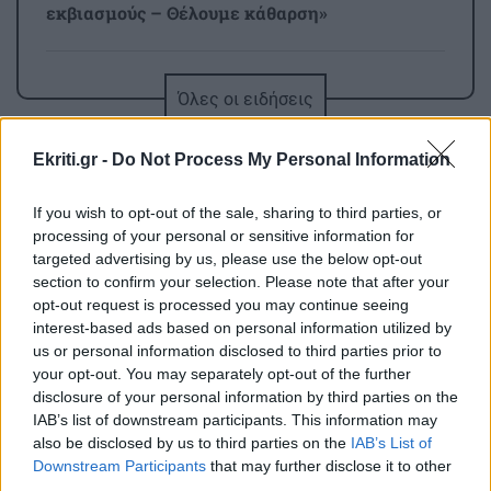
εκβιασμούς – Θέλουμε κάθαρση»
ΠΕΡΙΕΡΓΑ - ΠΑΡΑΞΕΝΑ
11:17
Όλες οι ειδήσεις
«Κάνε έναν αστείο χορό»: Βενζινάδικο έκανε
έκπτωση σε όσους χόρευαν μέχρι το ταμείο
Ekriti.gr -
Do Not Process My Personal Information
(βίντεο)
If you wish to opt-out of the sale, sharing to third parties, or
ΚΟΣΜΟΣ
11:06
processing of your personal or sensitive information for
Ρωσία: Κατέρριψε 456 ουκρανικά drones μέσα
targeted advertising by us, please use the below opt-out
section to confirm your selection. Please note that after your
σε μία νύχτα – Νεκροί σε δύο περιφέρειες
opt-out request is processed you may continue seeing
ΠΕΡΙΣΣΟΤΕΡΑ
interest-based ads based on personal information utilized by
us or personal information disclosed to third parties prior to
GOSSIP - LIFESTYLE
11:00
your opt-out. You may separately opt-out of the further
Τούνη: Η ξεχωριστή έκπληξη για τα 33α
disclosure of your personal information by third parties on the
γενέθλιά της στις Μαλδίβες
IAB’s list of downstream participants. This information may
ΚΡΗΤΗ
also be disclosed by us to third parties on the
IAB’s List of
Downstream Participants
that may further disclose it to other
Μανώλης Μπελαδάκης: «Πυρετώδεις
ΑΥΤΟΔΙΟΙΚΗΣΗ
10:53
third parties.