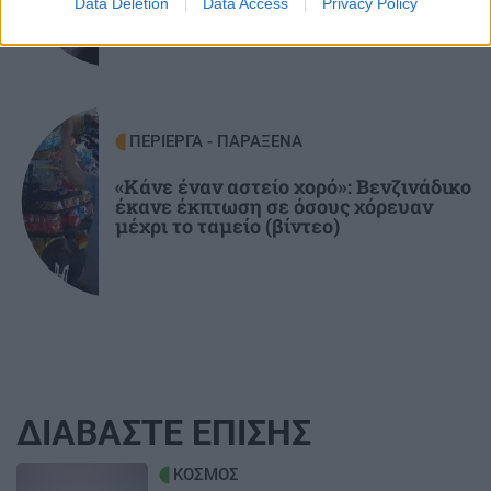
Data Deletion
Data Access
Privacy Policy
ΠΕΡΙΕΡΓΑ - ΠΑΡΑΞΕΝΑ
«Κάνε έναν αστείο χορό»: Βενζινάδικο
έκανε έκπτωση σε όσους χόρευαν
μέχρι το ταμείο (βίντεο)
ΔΙΑΒΑΣΤΕ ΕΠΙΣΗΣ
Image
ΚΟΣΜΟΣ