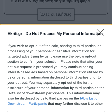
Η AEGEAN εξυπηρέτησε για πρώτη φορά
περισσοτέρους από 2 εκατομμύρια επιβάτες
τον μήνα Ιούλιο 2026
Όλες οι ειδήσεις
ΠΟΛΙΤΙΚΗ
18:24
Ekriti.gr -
Do Not Process My Personal Information
Ευθεία πρόκληση από την Άγκυρα: Απειλεί τη
διασύνδεση Ελλάδας-Κύπρου και το γαλλικό
If you wish to opt-out of the sale, sharing to third parties, or
Ναυτικό
processing of your personal or sensitive information for
targeted advertising by us, please use the below opt-out
section to confirm your selection. Please note that after your
ΥΓΕΙΑ
18:16
ΠΕΡΙΣΣΟΤΕΡΑ
opt-out request is processed you may continue seeing
Αντιηλιακά: Σταματήστε να ξοδεύετε χρήματα
interest-based ads based on personal information utilized by
- Η τζάμπα λύση που προτείνουν οι γιατροί!
us or personal information disclosed to third parties prior to
your opt-out. You may separately opt-out of the further
disclosure of your personal information by third parties on the
ΑΘΛΗΤΙΚΑ
ΕΛΛΑΔΑ
18:08
IAB’s list of downstream participants. This information may
Θύμα απάτης ηλικιωμένη: «Θα γίνει έκρηξη
also be disclosed by us to third parties on the
IAB’s List of
Στέργιος Ατσαλάκης (Αντιδήμαρχος
στο σπίτι σου, βγάλε τα κοσμήματα έξω»
Downstream Participants
that may further disclose it to other
Αθλητισμού Αγίου Νικολάου): Κανένα
third parties.
έργο δεν χάθηκε – Οι παρεμβάσεις