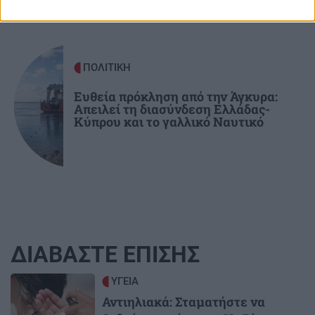
ΠΟΛΙΤΙΚΗ
Ευθεία πρόκληση από την Άγκυρα:
Απειλεί τη διασύνδεση Ελλάδας-
Κύπρου και το γαλλικό Ναυτικό
ΔΙΑΒΑΣΤΕ ΕΠΙΣΗΣ
Image
ΥΓΕΙΑ
Αντιηλιακά: Σταματήστε να