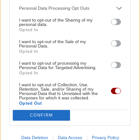
στις αθλητικές υποδομές προχωρούν
Personal Data Processing Opt Outs
GOSSIP - LIFESTYLE
18:00
Δύο Μαύρα Πουκάμισα: Κυκλοφόρησε το
I want to opt-out of the Sharing of my
trailer της νέας δραματικής σειράς του Mega
personal data.
Opted In
ΚΟΣΜΟΣ
I want to opt-out of the Sale of my
ΚΟΣΜΟΣ
17:50
Personal Data.
Θέουτα: Εκατό νεκροί μετανάστες –
Opted In
Μάχη με τις φλόγες εν μέσω καύσωνα στα
Χιλιάδες παραμένουν στον ισπανικό
Βαλκάνια: Πυρκαγιές σε Σερβία και Αλβανία
θύλακα
I want to opt-out of processing my
Personal Data for Targeted Advertising.
Opted In
ΚΡΗΤΗ
17:42
I want to opt-out of Collection, Use,
Με λαμπρότητα και κατάνυξη το Αρκαλοχώρι
Retention, Sale, and/or Sharing of my
Personal Data that Is Unrelated with the
τίμησε τον Πολιούχο του!
Purposes for which it was collected.
Opted Out
BUSINESS
ΕΛΛΑΔΑ
17:35
CONFIRM
Η AEGEAN εξυπηρέτησε για πρώτη
φορά περισσοτέρους από 2
Νέα σχολική αργία στις 26 Οκτωβρίου - Πού
εκατομμύρια επιβάτες τον μήνα
καθιερώνεται
Ιούλιο 2026
Data Deletion
Data Access
Privacy Policy