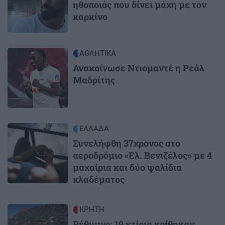
ηθοποιός που δίνει μάχη με τον
καρκίνο
Image
ΑΘΛΗΤΙΚΑ
Ανακοίνωσε Ντιομαντέ η Ρεάλ
Μαδρίτης
Image
ΕΛΛΑΔΑ
Συνελήφθη 37χρονος στο
αεροδρόμιο «Ελ. Βενιζέλος» με 4
μαχαίρια και δύο ψαλίδια
κλαδέματος
Image
ΚΡΗΤΗ
Ρέθυμνο: 19 κτίρια κρίθηκαν