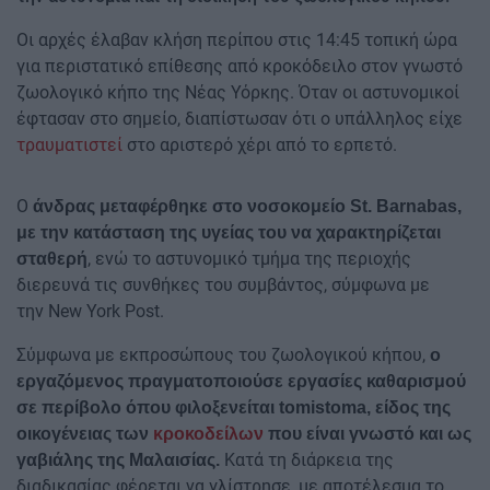
Οι αρχές έλαβαν κλήση περίπου στις 14:45 τοπική ώρα
για περιστατικό επίθεσης από κροκόδειλο στον γνωστό
ζωολογικό κήπο της Νέας Υόρκης. Όταν οι αστυνομικοί
έφτασαν στο σημείο, διαπίστωσαν ότι ο υπάλληλος είχε
τραυματιστεί
στο αριστερό χέρι από το ερπετό.
Ο
άνδρας μεταφέρθηκε στο νοσοκομείο St. Barnabas,
με την κατάσταση της υγείας του να χαρακτηρίζεται
, ενώ το αστυνομικό τμήμα της περιοχής
σταθερή
διερευνά τις συνθήκες του συμβάντος, σύμφωνα με
την New York Post.
Σύμφωνα με εκπροσώπους του ζωολογικού κήπου,
ο
εργαζόμενος πραγματοποιούσε εργασίες καθαρισμού
σε περίβολο όπου φιλοξενείται tomistoma, είδος της
οικογένειας των
κροκοδείλων
που είναι γνωστό και ως
Κατά τη διάρκεια της
γαβιάλης της Μαλαισίας.
διαδικασίας φέρεται να γλίστρησε, με αποτέλεσμα το