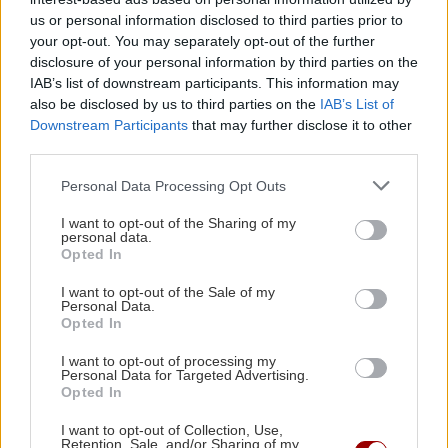
us or personal information disclosed to third parties prior to
ΚΟΙΝΩΝΙΑ
20:09
your opt-out. You may separately opt-out of the further
Εφιάλτης στη Ζάκυνθο: Οκτώ γυναίκες
disclosure of your personal information by third parties on the
καταγγέλλουν ότι βιάστηκαν μέσα σε 20
IAB’s list of downstream participants. This information may
ΠΕΡΙΣΣΟΤΕΡΑ
ημέρες
also be disclosed by us to third parties on the
IAB’s List of
Downstream Participants
that may further disclose it to other
third parties.
GOSSIP - LIFESTYLE
20:00
Personal Data Processing Opt Outs
Παράσχος: Στο νοσοκομείο ο ηθοποιός που
ΚΡΗΤΗ
δίνει μάχη με τον καρκίνο
I want to opt-out of the Sharing of my
personal data.
Χανιά: Εργασία για πολίτες τρίτων
Opted In
χωρών – Ενημερωτική δράση στο
ΑΘΛΗΤΙΚΑ
19:50
Εργατικό Κέντρο
I want to opt-out of the Sale of my
Ανακοίνωσε Ντιομαντέ η Ρεάλ Μαδρίτης
Personal Data.
Opted In
I want to opt-out of processing my
ΕΛΛΑΔΑ
19:43
Personal Data for Targeted Advertising.
Opted In
Συνελήφθη 37χρονος στο αεροδρόμιο «Ελ.
Βενιζέλος» με 4 μαχαίρια και δύο ψαλίδια
ΚΡΗΤΗ
I want to opt-out of Collection, Use,
κλαδέματος
Retention, Sale, and/or Sharing of my