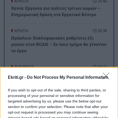
ΚΡΗΤΗ
20:40
Χανιά: Εργασία για πολίτες τρίτων χωρών –
Ενημερωτική δράση στο Εργατικό Κέντρο
ΚΡΗΤΗ
20:36
Ηράκλειο: Κυκλοφοριακές ρυθμίσεις έξι
μηνών στον ΒΟΑΚ – Σε ποιο τμήμα θα γίνονται
τα έργα
BUSINESS
20:32
CrediaBank: Ισχυρή κερδοφορία στα
Ekriti.gr -
Do Not Process My Personal Information
οικονομικά αποτελέσματα Α' εξαμήνου 2026
If you wish to opt-out of the sale, sharing to third parties, or
Όλες οι ειδήσεις
processing of your personal or sensitive information for
ΟΙΚΟΝΟΜΙΑ
20:20
targeted advertising by us, please use the below opt-out
ΓΣΕΕ: Τι ισχύει για τους μισθούς ιδιωτικών
section to confirm your selection. Please note that after your
υπαλλήλων τον Δεκαπενταύγουστο
opt-out request is processed you may continue seeing
interest-based ads based on personal information utilized by