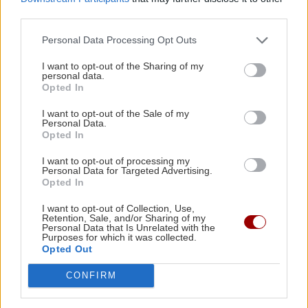
GOSSIP - LIFESTYLE
third parties.
Survivor: Σοβαρό ατύχημα
Personal Data Processing Opt Outs
υπέστη παίκτης και
αναστέλλεται η τηλεοπτική
I want to opt-out of the Sharing of my
μετάδοση
personal data.
Opted In
09:00 | 12/05/2026
I want to opt-out of the Sale of my
Personal Data.
ΚΡΗΤΗ
Opted In
Ηράκλειο: Η επικίνδυνη
I want to opt-out of processing my
κακοτεχνία στο οδόστρωμα
Personal Data for Targeted Advertising.
την τραυμάτισε σοβαρά
Opted In
12:34 | 23/04/2026
I want to opt-out of Collection, Use,
Retention, Sale, and/or Sharing of my
Personal Data that Is Unrelated with the
Purposes for which it was collected.
ΕΛΛΑΔΑ
Opted Out
Ιλίσια: Ατύχημα με ασανσέρ
σε σούπερ μάρκετ – Σε
CONFIRM
κρίσιμη κατάσταση ο
συντηρητής