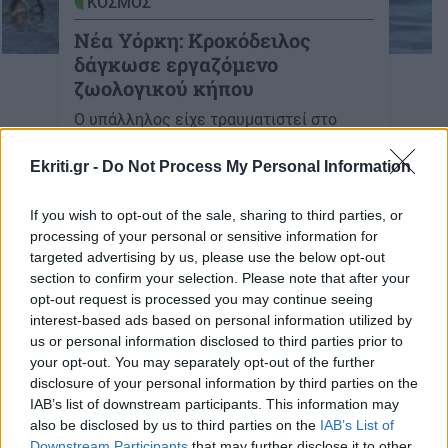
ΚΟΣΜΟΣ
Νέα Υόρκη: Κροκόδειλος
δάγκωσε εργαζόμενο
ζωολογικού κήπου
Ο υπάλληλος είχε τραυματιστεί στο
αριστερό χέρι από το ερπετό.
Ekriti.gr -
Do Not Process My Personal Information
26-05-2026
If you wish to opt-out of the sale, sharing to third parties, or
processing of your personal or sensitive information for
targeted advertising by us, please use the below opt-out
section to confirm your selection. Please note that after your
ΚΡΗΤΗ
opt-out request is processed you may continue seeing
Ηράκλειο: Προφυλακιστέος ο
interest-based ads based on personal information utilized by
30χρονος για τον σοβαρό
us or personal information disclosed to third parties prior to
τραυματισμό της συζύγου
your opt-out. You may separately opt-out of the further
του
disclosure of your personal information by third parties on the
IAB’s list of downstream participants. This information may
14:37 | 13/05/2026
also be disclosed by us to third parties on the
IAB’s List of
Downstream Participants
that may further disclose it to other