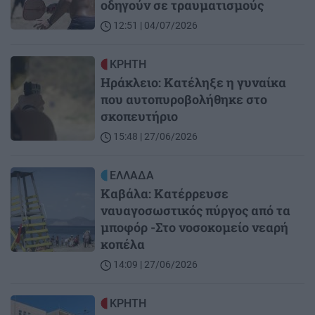
οδηγούν σε τραυματισμούς
12:51 | 04/07/2026
Image
ΚΡΗΤΗ
Ηράκλειο: Κατέληξε η γυναίκα
που αυτοπυροβολήθηκε στο
σκοπευτήριο
15:48 | 27/06/2026
Image
ΕΛΛΑΔΑ
Καβάλα: Κατέρρευσε
ναυαγοσωστικός πύργος από τα
μποφόρ -Στο νοσοκομείο νεαρή
κοπέλα
14:09 | 27/06/2026
Image
ΚΡΗΤΗ