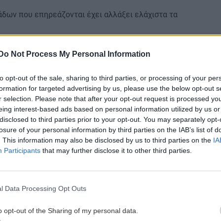
δων που επηρεάζονται έχει αλλάξει ελάχιστα τα
Do Not Process My Personal Information
ά του σε στοιχεία της
Ομοσπονδιακής Στατιστικής
επηρεάστηκαν πέρυσι
13,34 εκατομμύρια άνθρωποι
to opt-out of the sale, sharing to third parties, or processing of your per
formation for targeted advertising by us, please use the below opt-out s
r selection. Please note that after your opt-out request is processed y
ου πληθυσμού και αποτελεί τον
eing interest-based ads based on personal information utilized by us or
υψηλότερο
disclosed to third parties prior to your opt-out. You may separately opt-
.
0
losure of your personal information by third parties on the IAB’s list of
. This information may also be disclosed by us to third parties on the
IA
ατόμων σε κίνδυνο
κατά περισσότερο από
αυξήθηκε
Participants
that may further disclose it to other third parties.
πριν και μετά το 2020 είναι
συγκρίσιμα μόνο ως
ν δεδομένων γίνεται με διαφορετική μεθοδολογία.
l Data Processing Opt Outs
ι στην Ευρωπαϊκή Ένωση, ένα άτομο θεωρείται φτωχό
o opt-out of the Sharing of my personal data.
σόδημα μικρότερο από το 60% του διάμεσου καθαρού