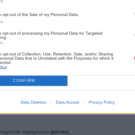
In
Γερμανία.
o opt-out of the Sale of my Personal Data.
διαμορφώθηκε στα
 φτώχειας
1.445 ευρώ
In
μό, εκτός από τους μισθούς, περιλαμβάνονται και οι
ασης, το επίδομα παιδιού και άλλες κοινωνικές
to opt-out of processing my Personal Data for Targeted
ing.
In
.
ρό ρεκόρ»
o opt-out of Collection, Use, Retention, Sale, and/or Sharing
ersonal Data that Is Unrelated with the Purposes for which it
 η
δείχνει πως η φτώχεια αυξάνεται
γενική τάση
lected.
Out
α μειονεκτήματα.
CONFIRM
ηλού επιπέδου εκπαίδευσης ή περιορισμένης
ήγησαν.
ς πέντε ανθρώπους που πλήττονται δεν εργάζονται.
Data Deletion
Data Access
Privacy Policy
γερμανική υπηκοότητα, ενώ το
είναι αλλοδαποί.
30%
 Γερμανίας παραμένουν
.
χαοτικές