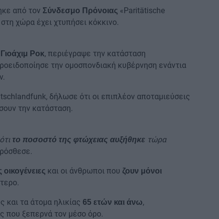
ηκε από τον
«Paritätische
Σύνδεσμο Πρόνοιας
 στη χώρα έχει χτυπήσει κόκκινο.
,
, περιέγραψε την κατάσταση
Γιοάχιμ Ροκ
ροειδοποίησε την ομοσπονδιακή κυβέρνηση ενάντια
ν.
schlandfunk, δήλωσε ότι οι επιπλέον αποταμιεύσεις
ώσουν την κατάσταση.
 ότι
τώρα
το ποσοστό της φτώχειας αυξήθηκε
πρόσθεσε.
και οι άνθρωποι που
 οικογένειες
ζουν μόνοι
τερο.
ώς και τα άτομα ηλικίας
,
65 ετών και άνω
ς που ξεπερνά τον μέσο όρο.