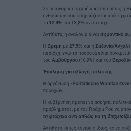
Σε οικονομικά ισχυρά κρατίδια όπως η
Β
ανθρώπων που επηρεάζονται από τη φτώχ
το
και
αντίστοιχα.
12,6%
13,2%
Αντίθετα, η αναλογία είναι
σημαντικά υ
Η
με
και η
Βρέμη
27,5%
Σαξονία-Άνχαλτ
περιοχή, ενώ τα ποσοστά είναι συγκριτικ
του
(18,9%) και του
Αμβούργου
Βερολίν
Έκκληση για αλλαγή πολιτικής
Η οργάνωση «
Paritätische Wohlfahrtsve
παροχών.
Η κυβέρνηση πρέπει να ασκήσει πολιτικ
προβλήματος, με τον Γιοάχιμ Ροκ να υπογ
τη φτώχεια αντί απλώς να τη διαχειρίζο
Αντίθετα, όπως τόνισε ο ίδιος, το να σ