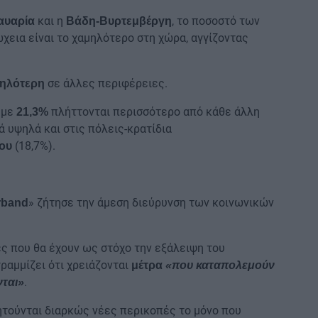
και η
, το ποσοστό των
αυαρία
Βάδη-Βυρτεμβέργη
εια είναι το χαμηλότερο στη χώρα, αγγίζοντας
σε άλλες περιφέρειες.
ψηλότερη
με
πλήττονται περισσότερο από κάθε άλλη
21,3%
ά υψηλά και στις πόλεις-κρατίδια
(18,7%).
ου
» ζήτησε την άμεση διεύρυνση των κοινωνικών
rband
ές που θα έχουν ως στόχο την εξάλειψη του
ραμμίζει ότι χρειάζονται
μέτρα
«που καταπολεμούν
.
νται»
υζητούνται διαρκώς νέες περικοπές το μόνο που