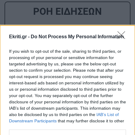
ΡΟΗ ΕΙΔΗΣΕΩΝ
GOSSIP - LIFESTYLE
02:16
Ekriti.gr -
Do Not Process My Personal Information
Τούνη: «Έβγαλα όλο το βράδυ στο νοσοκομείο
με ορούς και αντιβιώσεις»
If you wish to opt-out of the sale, sharing to third parties, or
processing of your personal or sensitive information for
ΣΧΕΣΕΙΣ ΚΑΙ SEX
00:00
targeted advertising by us, please use the below opt-out
section to confirm your selection. Please note that after your
Ο σύντροφός σου σε κάνει καλύτερο άνθρωπο;
opt-out request is processed you may continue seeing
interest-based ads based on personal information utilized by
us or personal information disclosed to third parties prior to
GOSSIP - LIFESTYLE
23:00
your opt-out. You may separately opt-out of the further
Μπρούκλιν Μπέκαμ: Εβρασε μακαρόνια με
disclosure of your personal information by third parties on the
θαλασσινό νερό
IAB’s list of downstream participants. This information may
also be disclosed by us to third parties on the
IAB’s List of
Downstream Participants
that may further disclose it to other
ΑΘΛΗΤΙΚΑ
22:16
third parties.
ΑΕΚ: Φιλική τεσσάρα στην Καλλιθέα πριν το