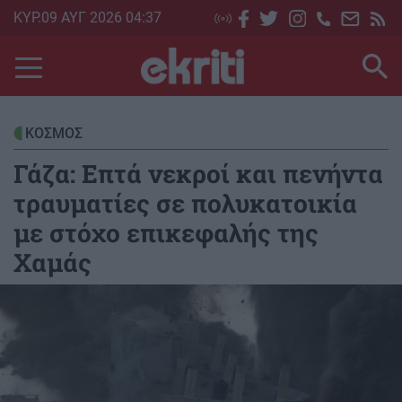
Skip
ΚΥΡ.09 ΑΥΓ 2026 04:37
to
main
content
ΚΟΣΜΟΣ
Γάζα: Επτά νεκροί και πενήντα
τραυματίες σε πολυκατοικία
με στόχο επικεφαλής της
Χαμάς