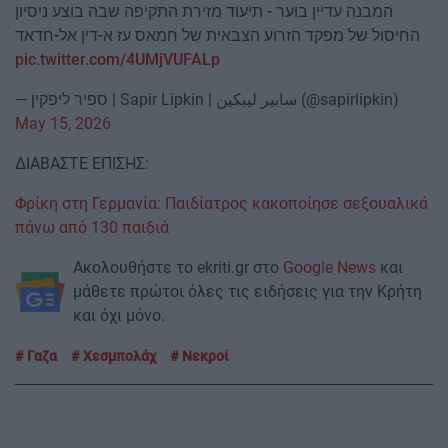
המבנה עדיין בוער - תיעוד מזירת התקיפה שבה בוצע ניסיון
החיסול של מפקד הזרוע הצבאית של חמאס עז א-דין אל-חדאד
pic.twitter.com/4UMjVUFALp
— ספיר ליפקין | Sapir Lipkin | سابير ليبكين (@sapirlipkin)
May 15, 2026
ΔΙΑΒΑΣΤΕ ΕΠΙΣΗΣ:
Φρίκη στη Γερμανία: Παιδίατρος κακοποίησε σεξουαλικά
πάνω από 130 παιδιά
Ακολουθήστε το ekriti.gr στο
Google News
και
μάθετε πρώτοι όλες τις ειδήσεις για την Κρήτη
και όχι μόνο.
Γαζα
Χεσμπολάχ
Νεκροί