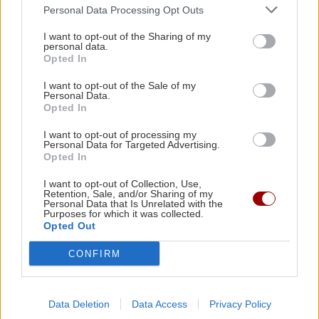
Όλες οι ειδήσεις
Personal Data Processing Opt Outs
Σούπερ Καπ με τον ΟΦΗ
I want to opt-out of the Sharing of my
personal data.
GOSSIP - LIFESTYLE
22:00
Opted In
Ριφιφί: Η σειρά του Σωτήρη Τσαφούλια
I want to opt-out of the Sale of my
έρχεται στην ελεύθερη τηλεόραση
Personal Data.
Opted In
I want to opt-out of processing my
ΕΛΛΑΔΑ
21:55
ΠΕΡΙΣΣΟΤΕΡΑ
Personal Data for Targeted Advertising.
Στα ίχνη του μύθου: Η αναπαράσταση του
Opted In
"Δράκου" και του θερισμού στην Κοζάνη
I want to opt-out of Collection, Use,
(βίντεο)
Retention, Sale, and/or Sharing of my
Personal Data that Is Unrelated with the
Purposes for which it was collected.
GOSSIP - LIFESTYLE
Opted Out
ΟΙΚΟΝΟΜΙΑ
21:46
Τούνη: «Έβγαλα όλο το βράδυ στο
ΑΑΔΕ: Ποιοι φορολογούμενοι θα λάβουν email
CONFIRM
νοσοκομείο με ορούς και
ή τηλεφώνημα για φορολογικές εκκρεμότητες
αντιβιώσεις»
Data Deletion
Data Access
Privacy Policy
ΕΛΛΑΔΑ
21:35