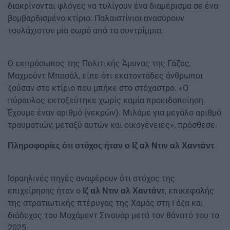
διακρίνονται φλόγες να τυλίγουν ένα διαμέρισμα σε ένα
βομβαρδισμένο κτίριο. Παλαιστίνιοι ανασύρουν
τουλάχιστον μία σωρό από τα συντρίμμια.
Ο εκπρόσωπος της Πολιτικής Άμυνας της Γάζας,
Μαχμούντ Μπασάλ, είπε ότι εκατοντάδες άνθρωποι
ζούσαν στο κτίριο που μπήκε στο στόχαστρο. «Ο
πύραυλος εκτοξεύτηκε χωρίς καμία προειδοποίηση.
Έχουμε έναν αριθμό (νεκρών). Μιλάμε για μεγάλο αριθμό
τραυματιών, μεταξύ αυτών και οικογένειες», πρόσθεσε.
Πληροφορίες ότι στόχος ήταν ο Ιζ αλ Ντιν αλ Χαντάντ
Ισραηλινές πηγές αναφέρουν ότι στόχος της
επιχείρησης ήταν ο
, επικεφαλής
Ιζ αλ Ντιν αλ Χαντάντ
της στρατιωτικής πτέρυγας της Χαμάς στη Γάζα και
διάδοχος του Μοχάμεντ Σινουάρ μετά τον θάνατό του το
2025.