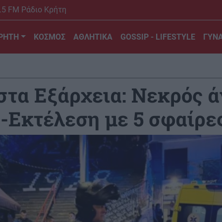
.5 FM Ράδιο Κρήτη
ΡΗΤΗ
ΚΟΣΜΟΣ
ΑΘΛΗΤΙΚΑ
GOSSIP - LIFESTYLE
ΓΥΝΑ
στα Εξάρχεια: Νεκρός 
-Εκτέλεση με 5 σφαίρε