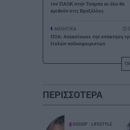
τον ΠΑΟΚ στην Τούμπα κι όλα θα
κριθούν στις Βρυξέλλες
ΑΘΛΗΤΙΚΑ
2
ΠΟΑ: Ανακοίνωσε την απόκτηση τρ
Ιταλών ποδοσφαιριστών
ΑΘΛΗΤΙΚΑ
2
Όλ
UEFA: «Το μποϊκοτάζ στις
διοργανώσεις της FIFA παραμένει 
ισχύ»
ΠΕΡΙΣΣΟΤΕΡΑ
ΑΘΛΗΤΙΚΑ
2
Europa League: Η ΤΣΣΚΑ Σόφιας
διέλυσε 3-0 την Μακάμπι Τελ Αβίβ 
ετοιμάζεται για ΟΦΗ (βίντεο)
GOSSIP - LIFESTYLE