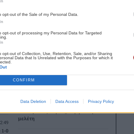
In
ίστας μετά από πτώση σε βράχια - Σκοτώθηκε
o opt-out of the Sale of my Personal Data.
In
gle News
και μάθετε πρώτοι όλες τις ειδήσεις για
to opt-out of processing my Personal Data for Targeted
ing.
In
o opt-out of Collection, Use, Retention, Sale, and/or Sharing
ersonal Data that Is Unrelated with the Purposes for which it
lected.
Out
 ΕΙΔΗΣΕΩΝ
CONFIRM
3:00
ΕΠΙΣΤΗΜΗ
21:31
το
Η ζέστη και ο καπνός από πυρκαγιές
Data Deletion
Data Access
Privacy Policy
θέτουν σε κίνδυνο τον αέρα σε
εσωτερικούς χώρους, σύμφωνα με
μελέτη
2:49
 1-0