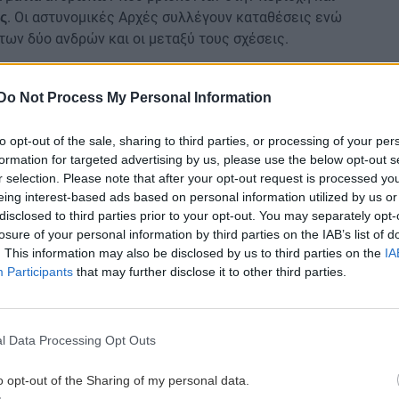
. Οι αστυνομικές Αρχές συλλέγουν καταθέσεις ενώ
ς
των δύο ανδρών και οι μεταξύ τους σχέσεις.
λοφονία συνδέεται με
και
υποθέσεις ναρκωτικών
 αυτές. Η έρευνα βρίσκεται σε εξέλιξη με τους
Do Not Process My Personal Information
αφήσουν τις κινήσεις του δράστη ο οποίος διέφυγε
to opt-out of the sale, sharing to third parties, or processing of your per
formation for targeted advertising by us, please use the below opt-out s
r selection. Please note that after your opt-out request is processed y
eing interest-based ads based on personal information utilized by us or
disclosed to third parties prior to your opt-out. You may separately opt-
losure of your personal information by third parties on the IAB’s list of
. This information may also be disclosed by us to third parties on the
IA
Participants
that may further disclose it to other third parties.
l Data Processing Opt Outs
α υπογράψουν συμφωνία που τερματίζει τον πόλεμο
o opt-out of the Sharing of my personal data.
Brent – Πώς επηρεάζεται η ελληνική αγορά καυσίμων