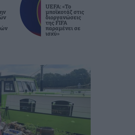
UEFA: «Το
ην
μποϊκοτάζ στις
ιών
διοργανώσεις
της FIFA
τών
παραμένει σε
ισχύ»