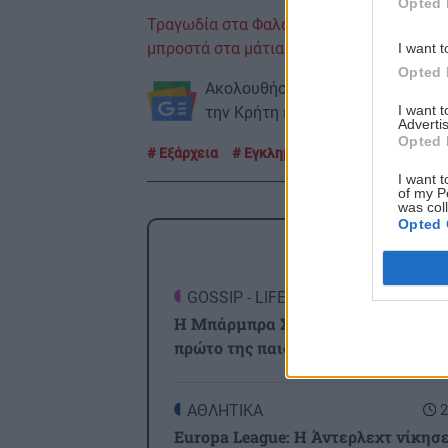
Opted 
Τραγωδία στα Φαλάσαρνα: Νεκρός ο τουρ
μπροστά στα μάτια της μητέρας του
I want t
Opted 
Ακολουθήστε το ekriti.gr στο
Goo
I want 
την Κρήτη και όχι μόνο.
Advertis
Opted 
Εξάρχεια
Εγκλημα
Πυροβολισμοί
I want t
of my P
was col
Opted 
ΡΟΗ
GOSSIP - LIFESTYLE
2
Η Μπάρμπρα Στρέιζαντ υπογράφει 
πρώτο της παιδικό βιβλίο
ΑΘΛΗΤΙΚΑ
2
Europa League: Η Άντερλεχτ νίκησε