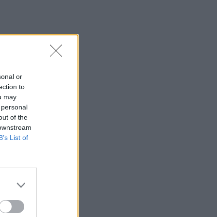
sonal or
ection to
ou may
 personal
out of the
 downstream
B’s List of