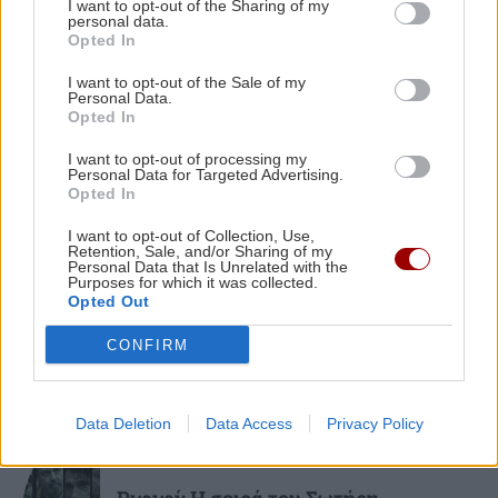
I want to opt-out of the Sharing of my
personal data.
Μπρούκλιν Μπέκαμ: Εβρασε
Opted In
μακαρόνια με θαλασσινό νερό
ΠΕΡΙΣΣΟΤΕΡΑ
21:10
Οι "ήρωες της διπλανής πόρτας": Πώς ο
I want to opt-out of the Sale of my
Personal Data.
Οδυσσέας και ο Πίτερ Πάρκερ άλλαξαν τη
Opted In
μυθολογία
I want to opt-out of processing my
Personal Data for Targeted Advertising.
Opted In
GOSSIP - LIFESTYLE
21:00
ΑΘΛΗΤΙΚΑ
Μπούκη: «"Βασανίζω" τον Αντώνη Σρόιτερ 15
I want to opt-out of Collection, Use,
Retention, Sale, and/or Sharing of my
καλοκαίρια»
ΑΕΚ: Φιλική τεσσάρα στην Καλλιθέα
Personal Data that Is Unrelated with the
πριν το Σούπερ Καπ με τον ΟΦΗ
Purposes for which it was collected.
Opted Out
CONFIRM
Data Deletion
Data Access
Privacy Policy
GOSSIP - LIFESTYLE