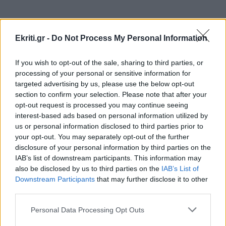
Στα ίχνη του μύθου: Η αναπαράσταση του
"Δράκου" και του θερισμού στην Κοζάνη
(βίντεο)
Ekriti.gr -
Do Not Process My Personal Information
ΠΕΡΙΣΣΟΤΕΡΑ
If you wish to opt-out of the sale, sharing to third parties, or
ΟΙΚΟΝΟΜΙΑ
21:46
processing of your personal or sensitive information for
ΑΑΔΕ: Ποιοι φορολογούμενοι θα λάβουν email
targeted advertising by us, please use the below opt-out
ή τηλεφώνημα για φορολογικές εκκρεμότητες
section to confirm your selection. Please note that after your
opt-out request is processed you may continue seeing
ΣΧΕΣΕΙΣ ΚΑΙ SEX
interest-based ads based on personal information utilized by
ΕΛΛΑΔΑ
21:35
us or personal information disclosed to third parties prior to
Ο σύντροφός σου σε κάνει καλύτερο
Κινηματογραφικός Τουρισμός: Η «Οδύσσεια»
your opt-out. You may separately opt-out of the further
άνθρωπο;
φέρνει εκρηκτική άνοδο στις κρατήσεις
disclosure of your personal information by third parties on the
IAB’s list of downstream participants. This information may
also be disclosed by us to third parties on the
IAB’s List of
Downstream Participants
that may further disclose it to other
ΠΟΛΙΤΙΣΜΟΣ
21:22
third parties.
Ναύπλιο: 7ο Φεστιβάλ παραδοσιακών χορών -
Αντάμωμα Ελλάδας και Κύπρου με φόντο το
Personal Data Processing Opt Outs
Μπούρτζι
GOSSIP - LIFESTYLE