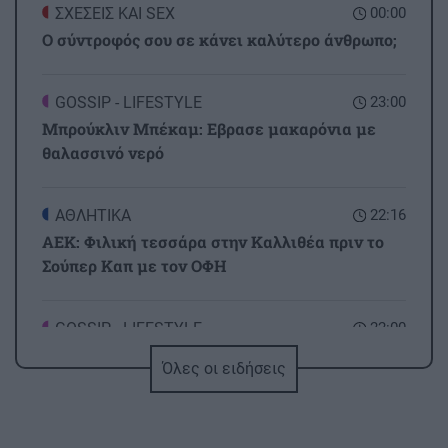
ΣΧΕΣΕΙΣ ΚΑΙ SEX
00:00
Ο σύντροφός σου σε κάνει καλύτερο άνθρωπο;
GOSSIP - LIFESTYLE
23:00
Μπρούκλιν Μπέκαμ: Εβρασε μακαρόνια με
θαλασσινό νερό
ΑΘΛΗΤΙΚΑ
22:16
ΑΕΚ: Φιλική τεσσάρα στην Καλλιθέα πριν το
Σούπερ Καπ με τον ΟΦΗ
GOSSIP - LIFESTYLE
22:00
Ριφιφί: Η σειρά του Σωτήρη Τσαφούλια
Όλες οι ειδήσεις
έρχεται στην ελεύθερη τηλεόραση
ΕΛΛΑΔΑ
21:55