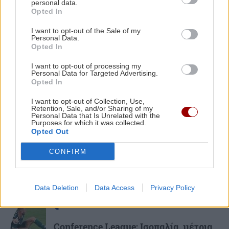
personal data.
Μεγάλη φωτιά στο Καρύδι Σητείας:
Opted In
Εξωδικαστικός Μηχανισμός: Πάνω από 20 δισ.
Γιγαντιαία επιχείρηση της
ευρώ οι ρυθμισμένες οφειλές
Πυροσβεστικής με επίγειες και
I want to opt-out of the Sale of my
εναέριες δυνάμεις
Personal Data.
Opted In
ΕΠΙΣΤΗΜΗ
22:35
I want to opt-out of processing my
Μικροσκοπικές δίνες ανακαλύφθηκαν για
Personal Data for Targeted Advertising.
πρώτη φορά στην επιφάνεια του Ήλιου
Opted In
ΣΧΕΣΕΙΣ ΚΑΙ SEX
I want to opt-out of Collection, Use,
Retention, Sale, and/or Sharing of my
ΑΠΟΨΕΙΣ
22:22
Personal Data that Is Unrelated with the
Πώς τερματίζονται οι σχέσεις με
Purposes for which it was collected.
αξιοπρέπεια
Ο ναός του Σωτήρος Χριστού στο χωριό μου το
Opted Out
Φουρνοφάραγγο. Της Μαρίας Καραταράκη*
CONFIRM
Data Deletion
Data Access
Privacy Policy
ΑΘΛΗΤΙΚΑ
Conference League: Ισοπαλία, μέτρια