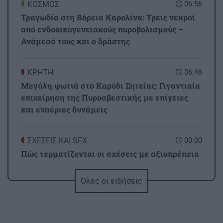
ΚΟΣΜΟΣ
06:56
Τραγωδία στη Βόρεια Καρολίνα: Τρεις νεκροί
από ενδοοικογενειακούς πυροβολισμούς –
Ανάμεσά τους και ο δράστης
ΚΡΗΤΗ
06:46
Μεγάλη φωτιά στο Καρύδι Σητείας: Γιγαντιαία
επιχείρηση της Πυροσβεστικής με επίγειες
και εναέριες δυνάμεις
ΣΧΕΣΕΙΣ ΚΑΙ SEX
00:00
Πώς τερματίζονται οι σχέσεις με αξιοπρέπεια
Όλες οι ειδήσεις
ΑΘΛΗΤΙΚΑ
23:34
Conference League: Ισοπαλία, μέτρια εμφάνιση
και η πρόκριση θα κριθεί στη Σόφια για τον
Παναθηναϊκό