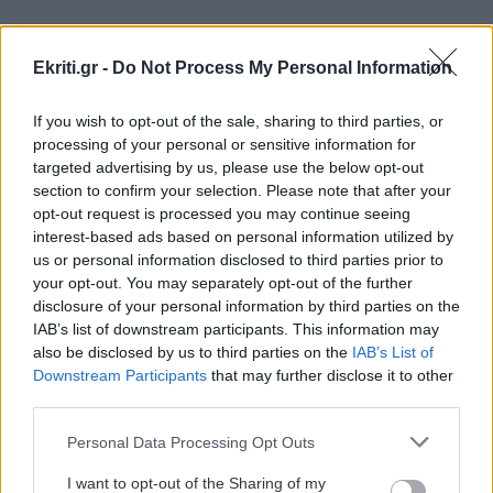
ΑΘΛΗΤΙΚΑ
23:25
Ekriti.gr -
Do Not Process My Personal Information
Επέστρεψε Ηράκλειο η αποστολή του ΟΦΗ - Η
ΠΕΡΙΣΣΟΤΕΡΑ
προσοχή στο Σούπερ Καπ με ΑΕΚ
If you wish to opt-out of the sale, sharing to third parties, or
processing of your personal or sensitive information for
targeted advertising by us, please use the below opt-out
GOSSIP - LIFESTYLE
23:00
section to confirm your selection. Please note that after your
opt-out request is processed you may continue seeing
Μισέλ Φάιφερ: Στα 68 της αποκαλύπτει γιατί
interest-based ads based on personal information utilized by
ΚΟΣΜΟΣ
δεν θέλει να πρωταγωνιστήσει ποτέ ξανά σε
us or personal information disclosed to third parties prior to
ταινία
Τραγωδία στη Βόρεια Καρολίνα: Τρεις
your opt-out. You may separately opt-out of the further
νεκροί από ενδοοικογενειακούς
disclosure of your personal information by third parties on the
πυροβολισμούς – Ανάμεσά τους και ο
IAB’s list of downstream participants. This information may
ΑΥΤΟΔΙΟΙΚΗΣΗ
22:57
δράστης
also be disclosed by us to third parties on the
IAB’s List of
Συνάντηση του Περιφερειάρχη Κρήτης με τον
Downstream Participants
that may further disclose it to other
Πρύτανη του Πανεπιστημίου Κρήτης και τον
third parties.
Πρόεδρο του ΙΤΕ
Personal Data Processing Opt Outs
ΚΡΗΤΗ
I want to opt-out of the Sharing of my
ΟΙΚΟΝΟΜΙΑ
22:46