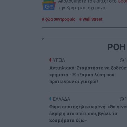
Ακολουθήστε το ekriti.gr στο
Goo
την Κρήτη και όχι μόνο.
ζώα συντροφιάς
Wall Street
ΡΟΗ
ΥΓΕΙΑ
1
Αντιηλιακά: Σταματήστε να ξοδεύε
χρήματα - Η τζάμπα λύση που
προτείνουν οι γιατροί!
ΕΛΛΑΔΑ
1
Θύμα απάτης ηλικιωμένη: «Θα γίνε
έκρηξη στο σπίτι σου, βγάλε τα
κοσμήματα έξω»