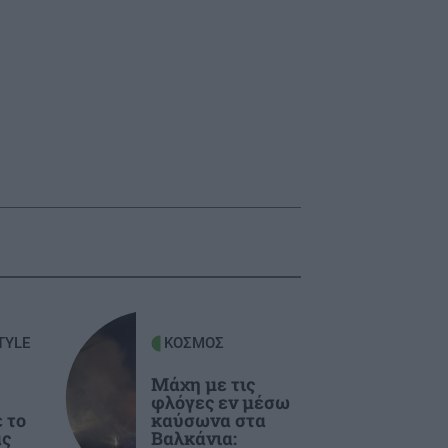
TYLE
ΚΟΣΜΟΣ
Μάχη με τις
φλόγες εν μέσω
 το
καύσωνα στα
ας
Βαλκάνια: