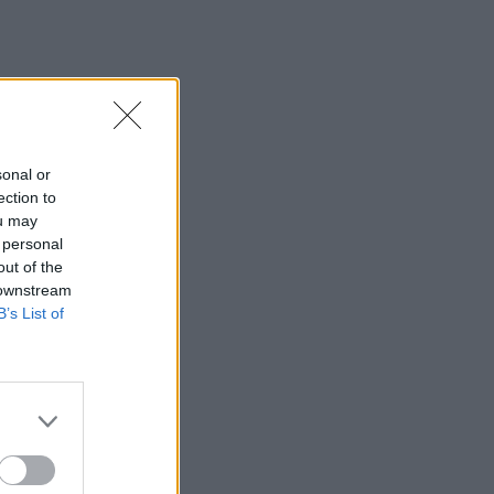
sonal or
ection to
ou may
 personal
out of the
 downstream
B’s List of