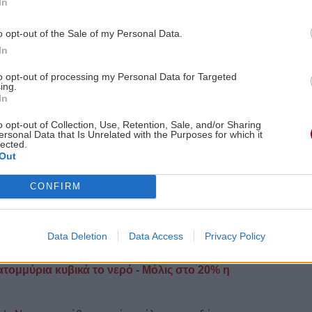
In
ς, 69.205 Ασφαλιστικές Ικανότητες και 12.486
o opt-out of the Sale of my Personal Data.
In
σίας έγινε από τη Γενική Γραμματεία Πληροφοριακών
 και το Εθνικό Δίκτυο Υποδομών Τεχνολογίας και
to opt-out of processing my Personal Data for Targeted
ing.
είου Ψηφιακής Διακυβέρνησης. Τα στοιχεία του
In
ούνται μέσω του Κέντρου Διαλειτουργικότητας της
στημάτων και Ψηφιακής Διακυβέρνησης.
o opt-out of Collection, Use, Retention, Sale, and/or Sharing
ersonal Data that Is Unrelated with the Purposes for which it
lected.
Out
ιάζεται προσωπικό - Καλύπτει όλη την Κρήτη και
CONFIRM
παγόρευση στις σφαγές από τη μέρα απολύμανσης
Data Deletion
Data Access
Privacy Policy
ομμύρια κυβικά το νερό - Μόλις στο 20% η