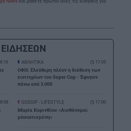
gle News
και μάθετε πρώτοι όλες τις ειδήσεις για
 ΕΙΔΗΣΕΩΝ
8:16
ΑΘΛΗΤΙΚΑ
17:05
τε
ΟΦΗ: Ελεύθερη πλέον η διάθεση των
εισιτηρίων του Super Cup - Έφυγαν
πάνω από 3.000
8:08
GOSSIP - LIFESTYLE
17:00
ι
Μαρία Κορινθίου: «Αισθάνομαι
μπουχτισμένη»