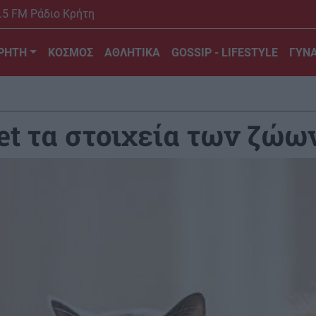
.5 FM Ράδιο Κρήτη
ΡΗΤΗ
ΚΟΣΜΟΣ
ΑΘΛΗΤΙΚΑ
GOSSIP - LIFESTYLE
ΓΥΝΑ
let τα στοιχεία των ζώ