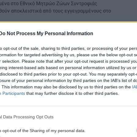
δομένα στο Εθνικό Μητρώο Ζώων Συντροφιάς
θούν αποκλειστικά από τους εγγεγραμμένους στο
Do Not Process My Personal Information
εφαρμογή Gov.gr Wallet απευθείας στο κινητό τους
e Play, καθώς και μέσω του wallet.gov.gr.
to opt-out of the sale, sharing to third parties, or processing of your per
formation for targeted advertising by us, please use the below opt-out s
 το δέκατο έγγραφο που εντάσσεται στο Gov.gr
r selection. Please note that after your opt-out request is processed y
θέσιμα τα εξής έγγραφα: το Δελτίο Αστυνομικής
eing interest-based ads based on personal information utilized by us or
φιακή Κάρτα Αναπηρίας, η Ψηφιακή Κάρτα Ανεργίας
disclosed to third parties prior to your opt-out. You may separately opt-
 πρόσβαση στον δακτύλιο της Αθήνας, τα στοιχεία
losure of your personal information by third parties on the IAB’s list of
ητα, η Ασφαλιστική Ικανότητα και η Άδεια Χειριστή
. This information may also be disclosed by us to third parties on the
IA
Participants
that may further disclose it to other third parties.
έχουν εγκαταστήσει στο κινητό τους 4.026.645
l Data Processing Opt Outs
κδοθεί και αποθηκευτεί 2.955.818 Δελτία
λώματα Οδήγησης, 50.155 Ψηφιακές Κάρτες
o opt-out of the Sharing of my personal data.
ργίας, 57.733 Κάρτες Δακτυλίου, 860.801 Στοιχεία