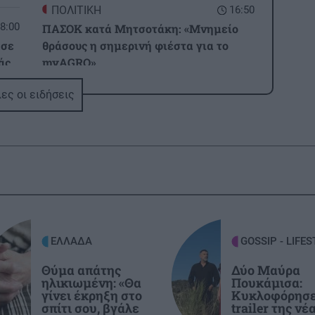
ΠΟΛΙΤΙΚΗ
16:50
8:00
ΠΑΣΟΚ κατά Μητσοτάκη: «Μνημείο
ησε
θράσους η σημερινή φιέστα για το
άς
myAGRO»
ες οι ειδήσεις
ΕΛΛΑΔΑ
16:49
7:50
ΕΛ.ΑΣ.: Αιχμές για την πρόληψη των
ωνα
πυρκαγιών – «Η κλιματική κρίση δεν
α
αρκεί ως εξήγηση»
ΕΛΛΑΔΑ
16:43
7:42
Πότε ξεκινούν οι δασικές πυρκαγιές
στην Ελλάδα - Οι έξι πιο επικίνδυνες
ΕΛΛΑΔΑ
GOSSIP - LIFES
ου!
εβδομάδες του χρόνου
Θύμα απάτης
Δύο Μαύρα
ηλικιωμένη: «Θα
Πουκάμισα:
γίνει έκρηξη στο
Κυκλοφόρησε
7:35
ΟΙΚΟΝΟΜΙΑ
16:37
σπίτι σου, βγάλε
trailer της νέ