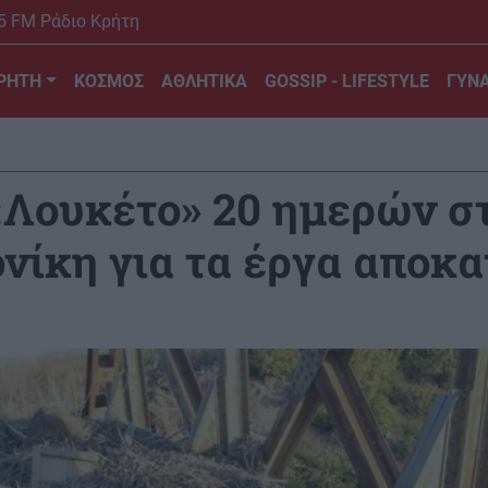
5 FM Ράδιο Κρήτη
ΡΗΤΗ
ΚΟΣΜΟΣ
ΑΘΛΗΤΙΚΑ
GOSSIP - LIFESTYLE
ΓΥΝΑ
«Λουκέτο» 20 ημερών σ
ίκη για τα έργα αποκα