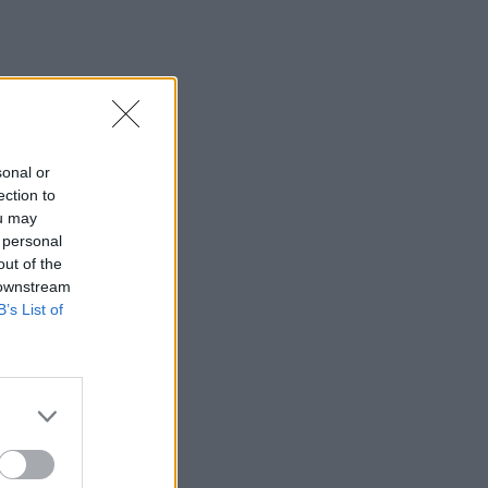
sonal or
ection to
ou may
 personal
out of the
 downstream
B’s List of