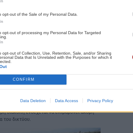
In
α της διαχείρισης των εμπορευματικών μεταφορών
ρίες αναφέρουν ότι βρίσκονται σε εξέλιξη
o opt-out of the Sale of my Personal Data.
 φορτίων και λιμενικούς φορείς ώστε να
In
στική αλυσίδα, αλλά και να αποφευχθεί η πληρωμή
to opt-out of processing my Personal Data for Targeted
ν τα εμπορευματικά δρομολόγια.
ing.
In
ναστολή λειτουργίας της γραμμής
o opt-out of Collection, Use, Retention, Sale, and/or Sharing
ersonal Data that Is Unrelated with the Purposes for which it
lected.
μής έχει ήδη προκαλέσει έντονες αντιδράσεις,
Out
ιορισμένη δραστηριότητα μετά την τραγωδία των
 δρομολογίων των τελευταίων ετών.
CONFIRM
 εκτελούνται ελάχιστα επιβατικά δρομολόγια σε
περιοχές της Βόρειας Ελλάδας και της Πελοποννήσου
Data Deletion
Data Access
Privacy Policy
ει ουσιαστικά ανενεργή. Εργαζόμενοι και επιβάτες
ερη διακοπή ενδέχεται να επιβαρύνει ακόμη
α του δικτύου.