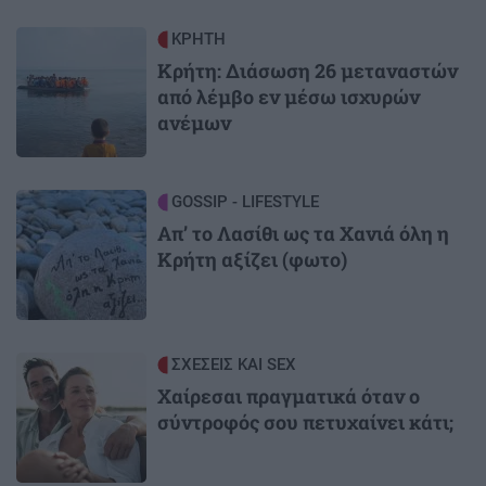
Image
ΚΡΗΤΗ
Κρήτη: Διάσωση 26 μεταναστών
από λέμβο εν μέσω ισχυρών
ανέμων
Image
GOSSIP - LIFESTYLE
Απ’ το Λασίθι ως τα Χανιά όλη η
Κρήτη αξίζει (φωτο)
Image
ΣΧΕΣΕΙΣ ΚΑΙ SEX
Χαίρεσαι πραγματικά όταν ο
σύντροφός σου πετυχαίνει κάτι;