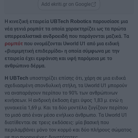
Add ekriti.gr on Google
Η κινεζική εταιρεία
παρουσίασε μια
UBTech Robotics
νέα γενιά ρομπότ τα οποία χαρακτηρίζει ως τα πρώτα
που παράγονται μαζικά. Τα
υπερρεαλιστικά ανδροειδή
που ονομάζονται Uworld U1 από μια ειδική
ρομπότ
«βιομιμητική επιδερμίδα» η οποία σύμφωνα με την
εταιρεία έχει εμφάνιση και υφή παρόμοια με το
ανθρώπινο δέρμα.
υποστηρίζει επίσης ότι, χάρη σε μια ειδικά
Η UBTech
σχεδιασμένη σπονδυλική στήλη, τα Uworld U1 μπορούν
να αναπαράγουν περίπου το 90% των ανθρώπινων
κινήσεων. Η ανδρική έκδοση έχει ύψος 1,83 μ. ενώ η
γυναικεία 1,69 μ. Και τα δύο μοντέλα ζυγίζουν περίπου
το μισό από έναν μέσο ενήλικο άνθρωπο. Τα Uworld U1
διατίθενται σε τρεις εκδόσεις: μία βασική που
περιλαμβάνει μόνο τον κορμό και δύο πλήρους σώματος
με πιο προηγμένες δυνατότητες.