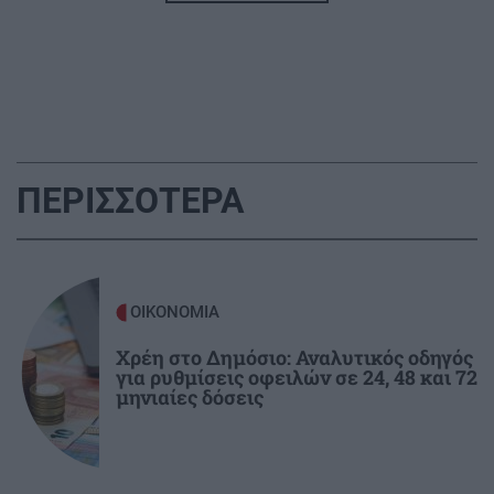
ΑΑΔΕ: Στο στόχαστρο οι μεταφορές μέσω IRIS
– Τι ισχύει για χαρτζιλίκια και δωρεές
ΕΛΛΑΔΑ
08:09
Σαρακήνικο: Παρέμβαση εισαγγελέα μετά την
προσγείωση ελικοπτέρου
ΠΕΡΙΣΣΟΤΕΡΑ
ΓΥΝΑΙΚΑ
08:00
Τα Ζώδια της Δευτέρας
ΟΙΚΟΝΟΜΙΑ
ΟΜΟΡΦΙΑ
07:46
Χρέη στο Δημόσιο: Αναλυτικός οδηγός
Πώς θα πετύχετε το σέξι makeup trend
για ρυθμίσεις οφειλών σε 24, 48 και 72
μηνιαίες δόσεις
ΚΟΣΜΟΣ
07:30
Στο «τελικό στάδιο» η συμφωνία Ιράν και Ομάν
για τα Στενά του Ορμούζ: Οι όροι της