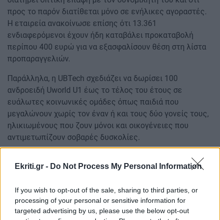
προς το παρόν διατίθεται μόνο σε ενήλικες αγοραστές.
Η εταιρεία ανακοίνωσε επίσης ότι 13.361
ενδιαφερόμενοι έχουν ήδη καταβάλει προκαταβολή
περίπου 400 ευρώ για να εξασφαλίσουν θέση στη λίστα
προπαραγγελιών.
Παράλληλα, η UBTech σχεδιάζει να δωρίσει 100
ανδροειδή Uworld U1 έως το τέλος του έτους σε
ευάλωτες κοινωνικές ομάδες όπως παιδιά που
μεγαλώνουν χωρίς τον έναν ή και τους δύο γονείς τους,
ηλικιωμένους που ζουν μόνοι και οικογένειες που
αντιμετωπίζουν σοβαρές δυσκολίες.
πηγή:
naftemporiki.gr
Ekriti.gr -
Do Not Process My Personal Information
ΔΙΑΒΑΣΤΕ ΕΠΙΣΗΣ
If you wish to opt-out of the sale, sharing to third parties, or
Τί πρέπει να προσέχουμε με το κινητό μας στην
processing of your personal or sensitive information for
παραλία
targeted advertising by us, please use the below opt-out