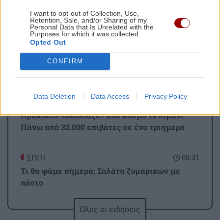
ΡΟΗ ΕΙΔΗΣΕΩΝ
I want to opt-out of Collection, Use,
Retention, Sale, and/or Sharing of my
Personal Data that Is Unrelated with the
Purposes for which it was collected.
ΟΙΚΟΝΟΜΙΑ
08:50
Opted Out
Χρέη στο Δημόσιο: Αναλυτικός οδηγός για
ρυθμίσεις οφειλών σε 24, 48 και 72 μηνιαίες
CONFIRM
δόσεις
Data Deletion
Data Access
Privacy Policy
ΚΡΗΤΗ
08:42
Ηράκλειο: «Βούλιαξε» από κόσμο το λιμάνι –
Πάνω από 32.000 επιβάτες σε ένα τριήμερο
ΣΠΙΤΙ
08:31
Τι θα φάμε σήμερα; Σαλάτα ζυμαρικών με
πέστο
Όλες οι ειδήσεις
ΟΙΚΟΝΟΜΙΑ
08:20