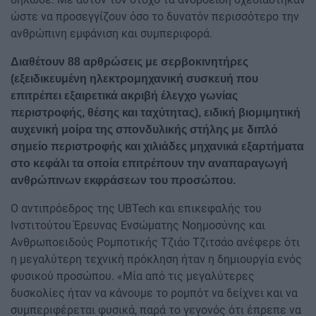
ώστε να προσεγγίζουν όσο το δυνατόν περισσότερο την
ανθρώπινη εμφάνιση και συμπεριφορά.
Διαθέτουν 88 αρθρώσεις με σερβοκινητήρες
(εξειδικευμένη ηλεκτρομηχανική συσκευή που
επιτρέπει εξαιρετικά ακριβή έλεγχο γωνίας
περιστροφής, θέσης και ταχύτητας), ειδική βιομιμητική
αυχενική μοίρα της σπονδυλικής στήλης με διπλό
σημείο περιστροφής και χιλιάδες μηχανικά εξαρτήματα
στο κεφάλι τα οποία επιτρέπουν την αναπαραγωγή
ανθρώπινων εκφράσεων του προσώπου.
Ο αντιπρόεδρος της UBTech και επικεφαλής του
Ινστιτούτου Έρευνας Ενσώματης Νοημοσύνης και
Ανθρωποειδούς Ρομποτικής Τζιάο Τζιτσάο ανέφερε ότι
η μεγαλύτερη τεχνική πρόκληση ήταν η δημιουργία ενός
φυσικού προσώπου. «Μία από τις μεγαλύτερες
δυσκολίες ήταν να κάνουμε το ρομπότ να δείχνει και να
συμπεριφέρεται φυσικά, παρά το γεγονός ότι έπρεπε να