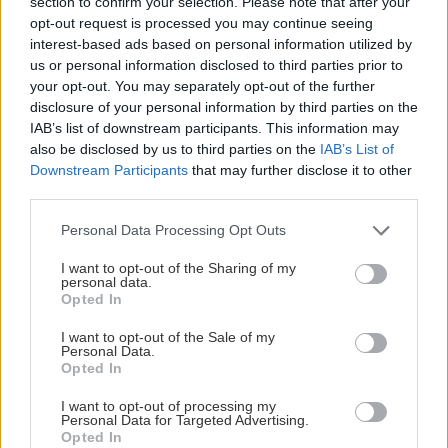
section to confirm your selection. Please note that after your
Πώς η Νότια Κορέα έκανε την ΑΙ να πάψει να είναι
opt-out request is processed you may continue seeing
εχθρός των εργαζομένων
interest-based ads based on personal information utilized by
us or personal information disclosed to third parties prior to
Copernicus: Ο θερμότερος Ιούνιος που έχει
your opt-out. You may separately opt-out of the further
καταγραφεί στα χρονικά στη Δυτική Ευρώπη
disclosure of your personal information by third parties on the
IAB’s list of downstream participants. This information may
also be disclosed by us to third parties on the
IAB’s List of
Downstream Participants
that may further disclose it to other
third parties.
Personal Data Processing Opt Outs
Ακολουθήστε το ekriti.gr στο
Google News
και
μάθετε πρώτοι όλες τις ειδήσεις για την Κρήτη
I want to opt-out of the Sharing of my
personal data.
και όχι μόνο.
Opted In
Ρομπότ
I want to opt-out of the Sale of my
Personal Data.
Opted In
I want to opt-out of processing my
Personal Data for Targeted Advertising.
Opted In